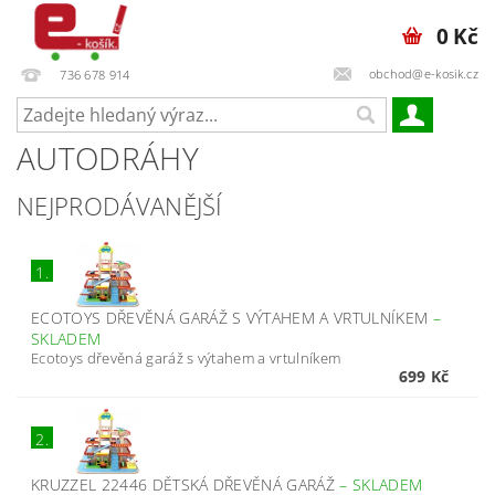
0 Kč
obchod@e-kosik.cz
736 678 914
AUTODRÁHY
NEJPRODÁVANĚJŠÍ
1.
ECOTOYS DŘEVĚNÁ GARÁŽ S VÝTAHEM A VRTULNÍKEM
–
SKLADEM
Ecotoys dřevěná garáž s výtahem a vrtulníkem
699 Kč
2.
KRUZZEL 22446 DĚTSKÁ DŘEVĚNÁ GARÁŽ
–
SKLADEM