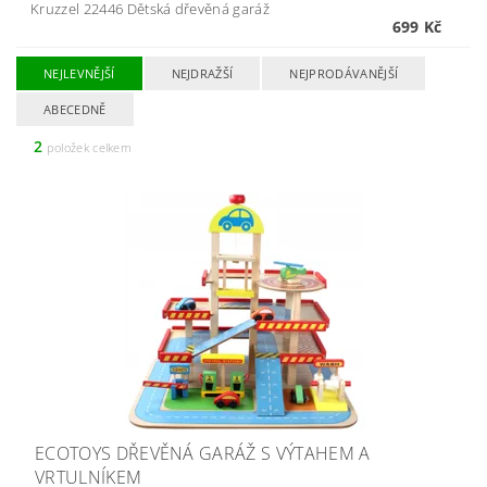
Kruzzel 22446 Dětská dřevěná garáž
699 Kč
NEJLEVNĚJŠÍ
NEJDRAŽŠÍ
NEJPRODÁVANĚJŠÍ
ABECEDNĚ
2
položek celkem
ECOTOYS DŘEVĚNÁ GARÁŽ S VÝTAHEM A
VRTULNÍKEM