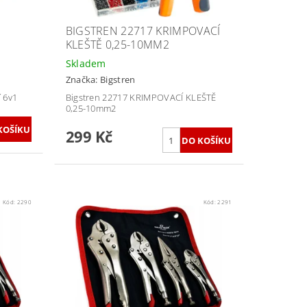
BIGSTREN 22717 KRIMPOVACÍ
KLEŠTĚ 0,25-10MM2
Skladem
Značka:
Bigstren
í 6v1
Bigstren 22717 KRIMPOVACÍ KLEŠTĚ
0,25-10mm2
299 Kč
Kód:
2290
Kód:
2291