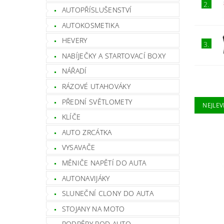
2.
AUTOPŘÍSLUŠENSTVÍ
AUTOKOSMETIKA
HEVERY
3.
NABÍJEČKY A STARTOVACÍ BOXY
NÁŘADÍ
RÁZOVÉ UTAHOVÁKY
PŘEDNÍ SVĚTLOMETY
NEJLEV
KLÍČE
AUTO ZRCÁTKA
VYSAVAČE
MĚNIČE NAPĚTÍ DO AUTA
AUTONAVIJÁKY
SLUNEČNÍ CLONY DO AUTA
STOJANY NA MOTO
PODPĚRY POD AUTO