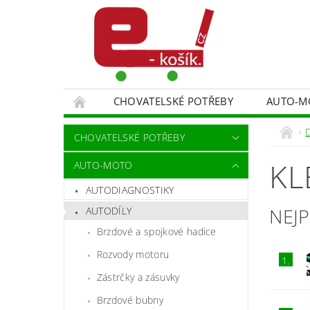
CHOVATELSKÉ POTŘEBY
AUTO-M
MALÍŘSKÉ NÁŘADÍ DOPLŇKY
MONITORO
CHOVATELSKÉ POTŘEBY
SPORT A TURISTIKA
DĚTSKÉ ZBOŽÍ
KL
AUTO-MOTO
AUTODIAGNOSTIKY
NEJ
AUTODÍLY
Brzdové a spojkové hadice
Rozvody motoru
1.
Zástrčky a zásuvky
Brzdové bubny