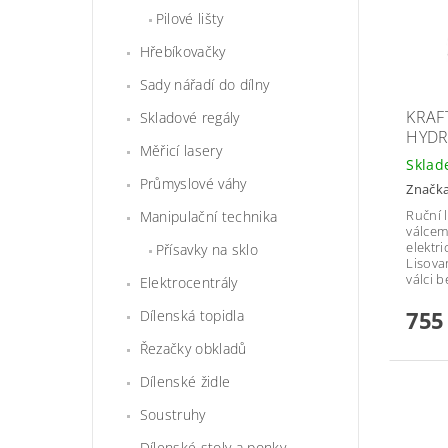
Pilové lišty
Hřebíkovačky
Sady nářadí do dílny
KRAF
Skladové regály
HYDR
Měřicí lasery
Skla
Průmyslové váhy
Značk
Ruční 
Manipulační technika
válcem
elektr
Přísavky na sklo
Lisova
válci 
Elektrocentrály
755
Dílenská topidla
Řezačky obkladů
Dílenské židle
Soustruhy
Dílenské stoly a ponky