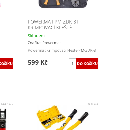
POWERMAT PM-ZDK-8T
KRIMPOVACÍ KLEŠTĚ
Skladem
Značka:
Powermat
Powermat Krimpovací kleště PM-ZDK-8T
599 Kč
Kód:
1239
Kód:
248