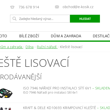
obchod@e-kosik.cz
736 678 914
OTO
BÍLÉ ZBOŽÍ
DŮM A ZAHRADA
DESTILA
VACÍ TECHNIKA A ALARMY
OSVĚTLENÍ
STUDIOVÁ 
Dům a zahrada
Dílna
Ruční nářadí
Kleště lisovací
PÉČE O TĚLO
OBCHODNÍ PODMÍNKY
KONTAKTY
EŠTĚ LISOVACÍ
PRODÁVANĚJŠÍ
ISO 7946 NÁŘADÍ PRO INSTALACI SÍTÍ 6V1
–
SKLADE
ISO 7946 Nářadí pro instalaci Sítí 6v1
KRAFT & DELE KD10693 KRIMPOVACÍ KLEŠTĚ
–
SKLA