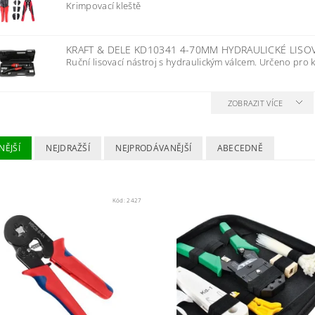
Krimpovací kleště
KRAFT & DELE KD10341 4-70MM HYDRAULICKÉ LISO
Ruční lisovací nástroj s hydraulickým válcem. Určeno pro k
ZOBRAZIT VÍCE
NĚJŠÍ
NEJDRAŽŠÍ
NEJPRODÁVANĚJŠÍ
ABECEDNĚ
Kód:
2427