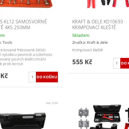
S KL12 SAMOSVORNÉ
KRAFT & DELE KD10693
TĚ 4KS 250MM
KRIMPOVACÍ KLEŠTĚ
dem
Skladem
a:
Tools
Značka:
Kraft & dele
né kované frézované čelisti
Krimpovací kleště
ují vysokou pevnost a odolnost.
vaný povrch kleští chrání
555 Kč
k proti korozi
 Kč
Kód:
3039