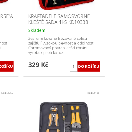
RSE'A
KRAFT&DELE SAMOSVORNÉ
KLEŠTĚ SADA 4KS KD10338
Skladem
i
Zesílené kované frézované čelisti
nost.
zajišťují vysokou pevnost a odolnost.
í
Chromovaný povrch kleští chrání
výrobek proti korozi
329 Kč
Kód:
3057
Kód:
2186