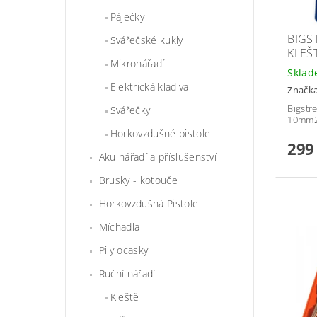
Páječky
BIGS
Svářečské kukly
KLEŠ
Mikronářadí
Skla
Elektrická kladiva
Značk
Bigstr
Svářečky
10mm
Horkovzdušné pistole
299
Aku nářadí a příslušenství
Brusky - kotouče
Horkovzdušná Pistole
Míchadla
Pily ocasky
Ruční nářadí
Kleště