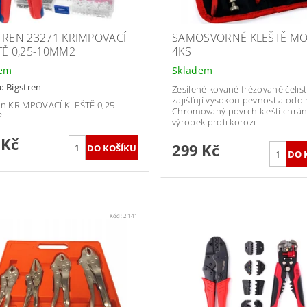
TREN 23271 KRIMPOVACÍ
SAMOSVORNÉ KLEŠTĚ MO
TĚ 0,25-10MM2
4KS
dem
Skladem
a:
Bigstren
Zesílené kované frézované čelist
zajišťují vysokou pevnost a odol
en KRIMPOVACÍ KLEŠTĚ 0,25-
Chromovaný povrch kleští chrán
2
výrobek proti korozi
 Kč
299 Kč
Kód:
2141