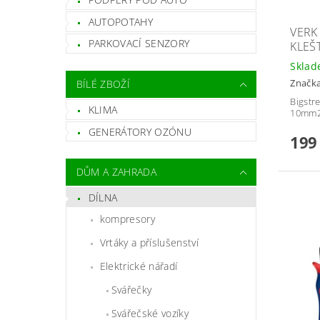
AUTOPOTAHY
VERK
PARKOVACÍ SENZORY
KLEŠ
Skla
Značk
BÍLÉ ZBOŽÍ
Bigstr
KLIMA
10mm
GENERÁTORY OZÓNU
199
DŮM A ZAHRADA
DÍLNA
kompresory
Vrtáky a příslušenství
Elektrické nářadí
Svářečky
Svářečské vozíky