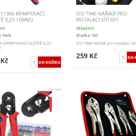
 11366 KRIMPOVACÍ
ISO 7946 NÁŘADÍ PRO
TĚ 0,25-10MM2
INSTALACI SÍTÍ 6V1
dem
Skladem
a:
Verk
Značka:
ISO
en KRIMPOVACÍ KLEŠTĚ 0,25-
ISO 7946 Nářadí pro instalaci Sít
2
259 Kč
 Kč
Kód:
2426