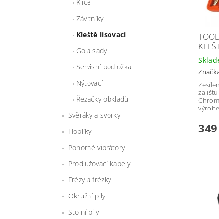
Klíče
Závitníky
Kleště lisovací
TOOL
KLEŠ
Gola sady
Skla
Servisní podložka
Značk
Nýtovací
Zesíle
zajišť
Řezačky obkladů
Chromo
výrobe
Svěráky a svorky
349
Hoblíky
Ponorné vibrátory
Prodlužovací kabely
Frézy a frézky
Okružní pily
Stolní pily