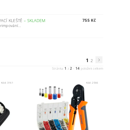
755 Kč
VACÍ KLEŠTĚ
–
SKLADEM
rimpování...
1
2
1
2
14
Stránka
z
-
položek celkem
Kód:
3161
Kód:
2566