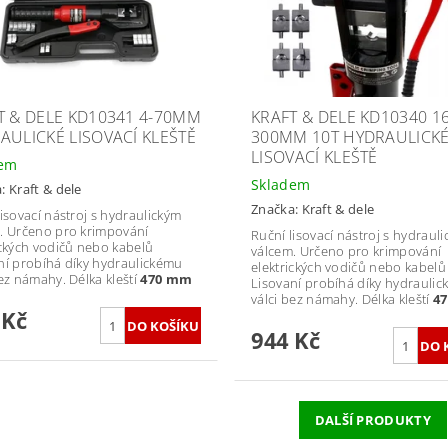
T & DELE KD10341 4-70MM
KRAFT & DELE KD10340 16
AULICKÉ LISOVACÍ KLEŠTĚ
300MM 10T HYDRAULICK
LISOVACÍ KLEŠTĚ
dem
Skladem
a:
Kraft & dele
Značka:
Kraft & dele
lisovací nástroj s hydraulickým
. Určeno pro krimpování
Ruční lisovací nástroj s hydraul
ických vodičů nebo kabelů
válcem. Určeno pro krimpování
ní probíhá díky hydraulickému
elektrických vodičů nebo kabelů
bez námahy. Délka kleští
470 mm
Lisovaní probíhá díky hydrauli
válci bez námahy. Délka kleští
4
 Kč
944 Kč
DALŠÍ PRODUKTY