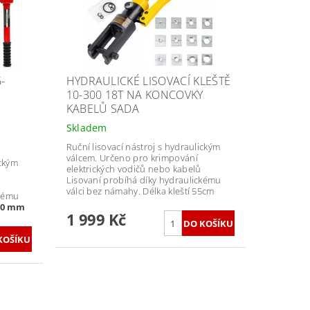
-
HYDRAULICKÉ LISOVACÍ KLEŠTĚ
É
10-300 18T NA KONCOVKY
KABELŮ SADA
Skladem
Ruční lisovací nástroj s hydraulickým
válcem. Určeno pro krimpování
ickým
elektrických vodičů nebo kabelů
Lisovaní probíhá díky hydraulickému
válci bez námahy. Délka kleští 55cm
ckému
70 mm
1 999 Kč