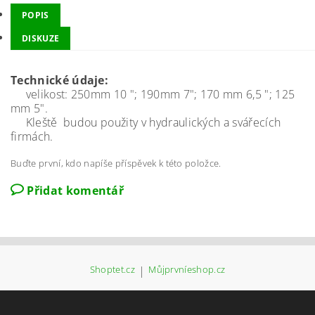
POPIS
DISKUZE
Technické údaje:
velikost: 250mm 10 "; 190mm 7"; 170 mm 6,5 "; 125
mm 5".
Kleště budou použity v hydraulických a svářecích
firmách.
Buďte první, kdo napíše příspěvek k této položce.
Přidat komentář
Shoptet.cz
|
Můjprvníeshop.cz