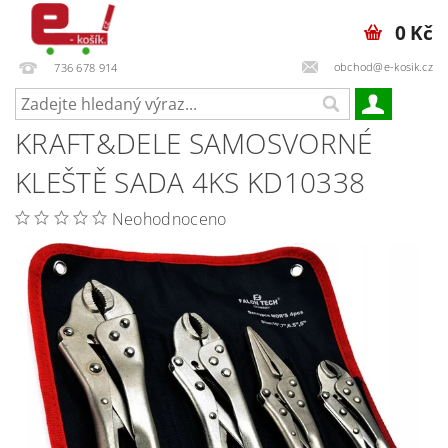
0 Kč
obchod@e-kosik.cz
736 678 914
KRAFT&DELE SAMOSVORNÉ
KLEŠTĚ SADA 4KS KD10338
Neohodnoceno