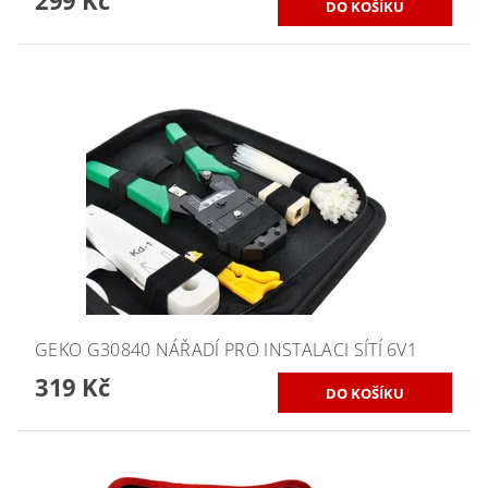
299 Kč
GEKO G30840 NÁŘADÍ PRO INSTALACI SÍTÍ 6V1
319 Kč