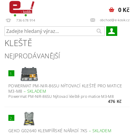
0 Kč
obchod@e-kosik.cz
736 678 914
KLEŠTĚ
NEJPRODÁVANĚJŠÍ
1.
POWERMAT PM-NIR-86SU NÝTOVACÍ KLEŠTĚ PRO MATICE
M3-M8
–
SKLADEM
Powermat PM-NIR-86SU Nýtovací kleště pro matice M3-M8
476 Kč
2.
GEKO G02640 KLEMPÍŘSKÉ NÁŘADÍ 7KS
–
SKLADEM