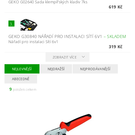
GEKO G02640 Sada klempířských kladiv 7ks
619 Kč
3.
GEKO G30840 NÁŘADÍ PRO INSTALACI SÍTÍ 6V1
–
SKLADEM
Nářadí pro instalaci Sítí 6v1
319 Kč
ZOBRAZIT VÍCE
NEJLEVNĚJŠÍ
NEJDRAŽŠÍ
NEJPRODÁVANĚJŠÍ
ABECEDNĚ
9
položek celkem