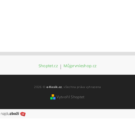
Shoptet.cz
|
Můjprvníeshop.cz
2026 ©
e-Kosik.cz
, všechna práva vyhrazena
Vytvořil Shoptet