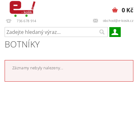
0 Kč
obchod@e-kosik.cz
736 678 914
BOTNÍKY
Záznamy nebyly nalezeny...