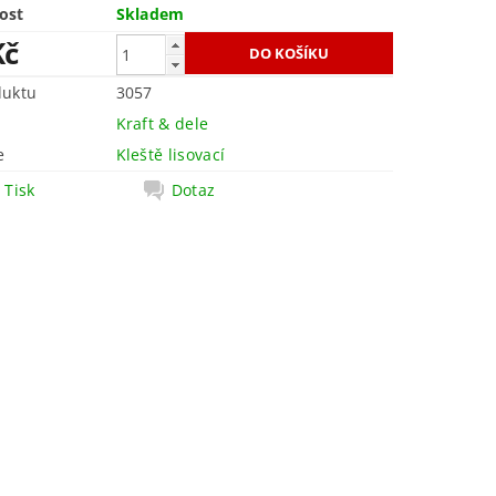
ost
Skladem
Kč
duktu
3057
Kraft & dele
e
Kleště lisovací
Tisk
Dotaz