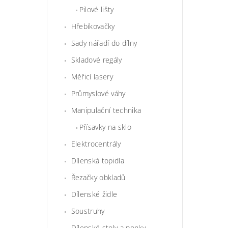
Pilové lišty
Hřebíkovačky
Sady nářadí do dílny
Skladové regály
Měřicí lasery
Průmyslové váhy
Manipulační technika
Přísavky na sklo
Elektrocentrály
Dílenská topidla
Řezačky obkladů
Dílenské židle
Soustruhy
Dílenské stoly a ponky