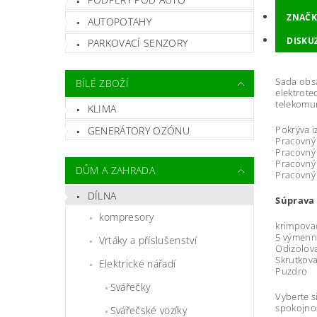
ZNAČK
AUTOPOTAHY
DISKU
PARKOVACÍ SENZORY
Sada obs
BÍLÉ ZBOŽÍ
elektrote
telekomu
KLIMA
Pokrýva i
GENERÁTORY OZÓNU
Pracovný
Pracovný 
Pracovný 
DŮM A ZAHRADA
Pracovný
DÍLNA
Súprava
kompresory
krimpovac
5 výmenný
Vrtáky a příslušenství
Odizolova
Skrutkov
Elektrické nářadí
Puzdro
Svářečky
Vyberte 
spokojno
Svářečské vozíky