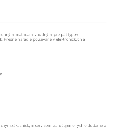
mennými matricami vhodnými pre päť typov
k. Presné náradie používané v elektronických a
mm
čným zákazníckym servisom, zaručujeme rýchle dodanie a