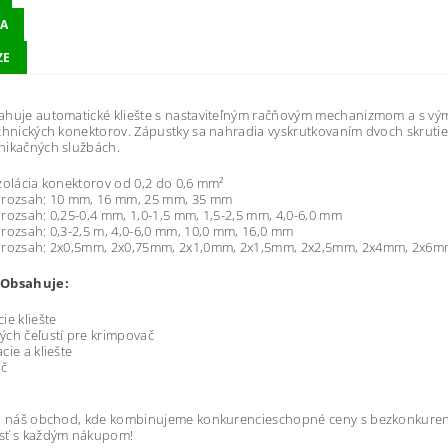
A
ZE
ahuje automatické kliešte s nastaviteľným račňovým mechanizmom a s vý
chnických konektorov. Zápustky sa nahradia vyskrutkovaním dvoch skrutie
nikačných službách.
zolácia konektorov od 0,2 do 0,6 mm²
 rozsah: 10 mm, 16 mm, 25 mm, 35 mm
rozsah: 0,25-0,4 mm, 1,0-1,5 mm, 1,5-2,5 mm, 4,0-6,0 mm
rozsah: 0,3-2,5 m, 4,0-6,0 mm, 10,0 mm, 16,0 mm
 rozsah: 2x0,5mm, 2x0,75mm, 2x1,0mm, 2x1,5mm, 2x2,5mm, 2x4mm, 2x6
 Obsahuje:
ie kliešte
ch čeľustí pre krimpovač
cie a kliešte
ač
si náš obchod, kde kombinujeme konkurencieschopné ceny s bezkonkuren
sť s každým nákupom!