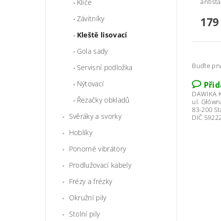
antista
Klíče
Závitníky
179
Kleště lisovací
Gola sady
Buďte prv
Servisní podložka
Nýtovací
Při
DAWIKA K
Řezačky obkladů
ul. Główn
83-200 S
Svěráky a svorky
DIČ 5922
Hoblíky
Ponorné vibrátory
Prodlužovací kabely
Frézy a frézky
Okružní pily
Stolní pily