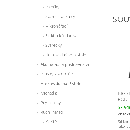
Páječky
SOU
Svářečské kukly
Mikronářadí
Elektrická kladiva
Svářečky
Horkovzdušné pistole
Aku nářadí a příslušenství
Brusky - kotouče
Horkovzdušná Pistole
BIGS
Míchadla
PODL
Pily ocasky
Skla
Ruční nářadí
Značk
Kleště
Siliko
jako p