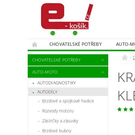
CHOVATELSKÉ POTŘEBY
AUTO-M
MALÍŘSKÉ NÁŘADÍ DOPLŇKY
MONITORO
CHOVATELSKÉ POTŘEBY
SPORT A TURISTIKA
DĚTSKÉ ZBOŽÍ
KR
AUTO-MOTO
AUTODIAGNOSTIKY
KL
AUTODÍLY
Brzdové a spojkové hadice
Rozvody motoru
Zástrčky a zásuvky
Brzdové bubny