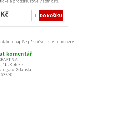
tické a protiskluzové vlastnosti.
 Kč
ní, kdo napíše příspěvek k této položce.
dat komentář
RAFT S.A
a 1b, Koteże
tarogard Gdański
263590