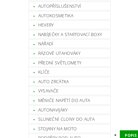
AUTOPŘÍSLUŠENSTVÍ
AUTOKOSMETIKA
HEVERY
NABÍJEČKY A STARTOVACÍ BOXY
NÁŘADÍ
RÁZOVÉ UTAHOVÁKY
PŘEDNÍ SVĚTLOMETY
KLÍČE
AUTO ZRCÁTKA
VYSAVAČE
MĚNIČE NAPĚTÍ DO AUTA
AUTONAVIJÁKY
SLUNEČNÍ CLONY DO AUTA
STOJANY NA MOTO
POPIS
PODPĚRY POD AUTO