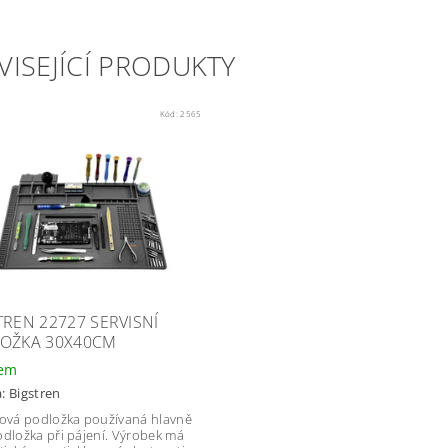
VISEJÍCÍ PRODUKTY
Kód:
2565
TREN 22727 SERVISNÍ
OŽKA 30X40CM
dem
a:
Bigstren
nová podložka používaná hlavně
odložka při pájení. Výrobek má