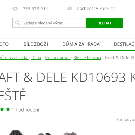
obchod@e-kosik.cz
736 678 914
OTO
BÍLÉ ZBOŽÍ
DŮM A ZAHRADA
DESTILA
VACÍ TECHNIKA A ALARMY
OSVĚTLENÍ
STUDIOVÁ 
Dům a zahrada
Dílna
Ruční nářadí
Kleště lisovací
Kraft & Dele K
PÉČE O TĚLO
OBCHODNÍ PODMÍNKY
KONTAKTY
AFT & DELE KD10693 
EŠTĚ
1 hodnocení
Krimpovac