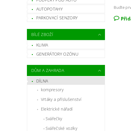
Buďte prv
AUTOPOTAHY
PARKOVACÍ SENZORY
Při
BÍLÉ ZBOŽÍ
KLIMA
GENERÁTORY OZÓNU
DŮM A ZAHRADA
DÍLNA
kompresory
Vrtáky a příslušenství
Elektrické nářadí
Svářečky
Svářečské vozíky