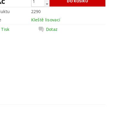
Kč
duktu
2290
e
Kleště lisovací
Tisk
Dotaz