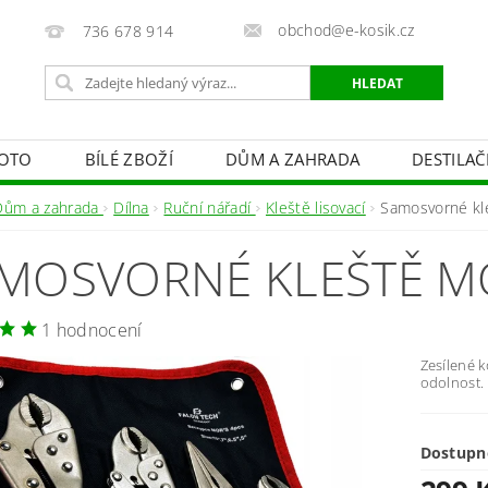
obchod@e-kosik.cz
736 678 914
OTO
BÍLÉ ZBOŽÍ
DŮM A ZAHRADA
DESTILA
VACÍ TECHNIKA A ALARMY
OSVĚTLENÍ
STUDIOVÁ 
Dům a zahrada
Dílna
Ruční nářadí
Kleště lisovací
Samosvorné kl
PÉČE O TĚLO
OBCHODNÍ PODMÍNKY
KONTAKTY
MOSVORNÉ KLEŠTĚ MO
1 hodnocení
Zesílené k
odolnost.
Dostupn