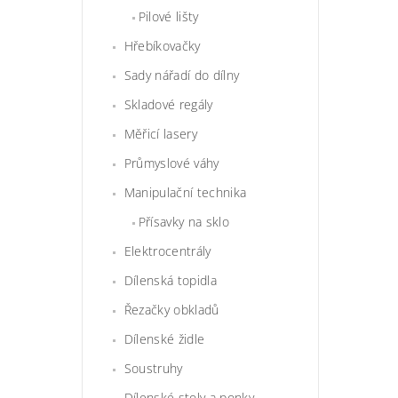
Pilové lišty
Hřebíkovačky
Sady nářadí do dílny
Skladové regály
Měřicí lasery
Průmyslové váhy
Manipulační technika
Přísavky na sklo
Elektrocentrály
Dílenská topidla
Řezačky obkladů
Dílenské židle
Soustruhy
Dílenské stoly a ponky