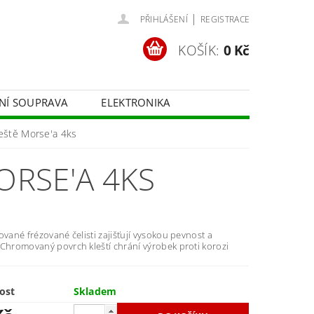
|
PŘIHLÁŠENÍ
REGISTRACE
KOŠÍK:
0 Kč
ČNÍ SOUPRAVA
ELEKTRONIKA
FOTOTECHNIKA
eště Morse'a 4ks
RSE'A 4KS
ované frézované čelisti zajišťují vysokou pevnost a
 Chromovaný povrch kleští chrání výrobek proti korozi
ost
Skladem