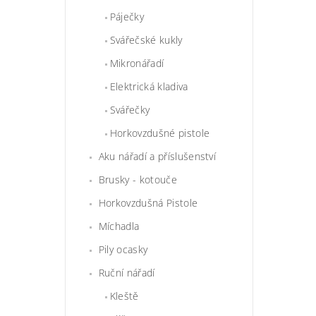
Páječky
Svářečské kukly
Mikronářadí
Elektrická kladiva
Svářečky
Horkovzdušné pistole
Aku nářadí a příslušenství
Brusky - kotouče
Horkovzdušná Pistole
Míchadla
Pily ocasky
Ruční nářadí
Kleště