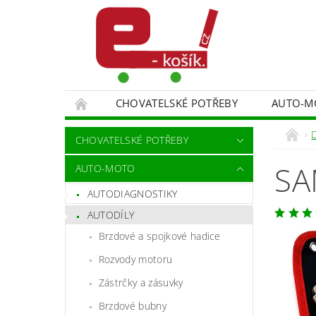
CHOVATELSKÉ POTŘEBY
AUTO-M
MALÍŘSKÉ NÁŘADÍ DOPLŇKY
MONITORO
CHOVATELSKÉ POTŘEBY
SPORT A TURISTIKA
DĚTSKÉ ZBOŽÍ
SA
AUTO-MOTO
AUTODIAGNOSTIKY
AUTODÍLY
Brzdové a spojkové hadice
Rozvody motoru
Zástrčky a zásuvky
Brzdové bubny