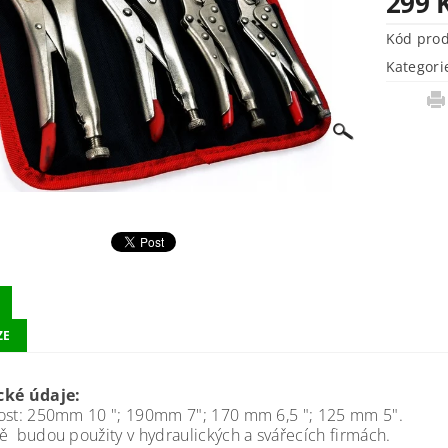
299 
Kód pro
Kategori
ZE
cké údaje:
t: 250mm 10 "; 190mm 7"; 170 mm 6,5 "; 125 mm 5".
budou použity v hydraulických a svářecích firmách.