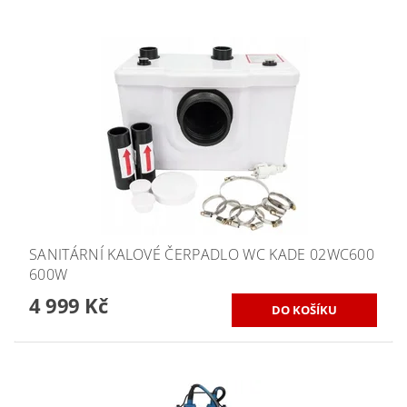
SANITÁRNÍ KALOVÉ ČERPADLO WC KADE 02WC600
600W
4 999 Kč