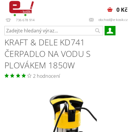
0 Kč
obchod@e-kosik.cz
736 678 914
KRAFT & DELE KD741
ČERPADLO NA VODU S
PLOVÁKEM 1850W
2 hodnocení