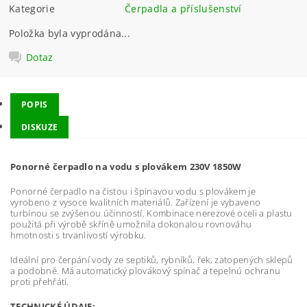
Kategorie
Čerpadla a příslušenství
Položka byla vyprodána...
Dotaz
POPIS
DISKUZE
Ponorné čerpadlo na vodu s plovákem 230V 1850W
Ponorné čerpadlo na čistou i špinavou vodu s plovákem je
vyrobeno z vysoce kvalitních materiálů. Zařízení je vybaveno
turbínou se zvýšenou účinností. Kombinace nerezové oceli a plastu
použitá při výrobě skříně umožnila dokonalou rovnováhu
hmotnosti s trvanlivostí výrobku.
Ideální pro čerpání vody ze septiků, rybníků, řek, zatopených sklepů
a podobně. Má automatický plovákový spínač a tepelnú ochranu
proti přehřátí.
TECHNICKÉ ÚDAJE: