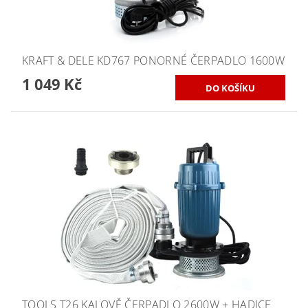
KRAFT & DELE KD767 PONORNÉ ČERPADLO 1600W
1 049 Kč
TOOLS T26 KALOVĚ ČERPADLO 2600W + HADICE