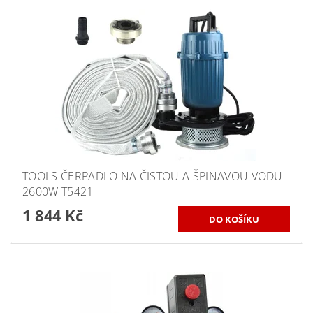
TOOLS ČERPADLO NA ČISTOU A ŠPINAVOU VODU
2600W T5421
1 844 Kč