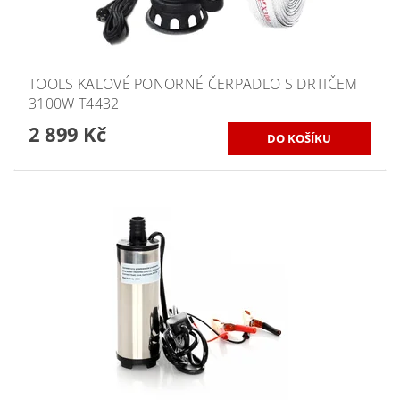
TOOLS KALOVÉ PONORNÉ ČERPADLO S DRTIČEM
3100W T4432
2 899 Kč