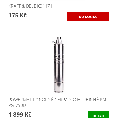
KRAFT & DELE KD1171
175 Kč
POWERMAT PONORNÉ ČERPADLO HLUBINNÉ PM-
PG-750D
1 899 Kč
DETAIL