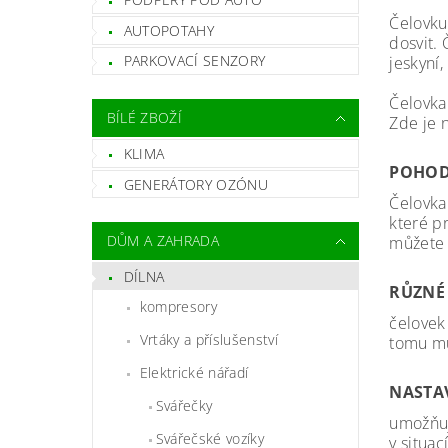
Čelovku
AUTOPOTAHY
dosvit. 
PARKOVACÍ SENZORY
jeskyní,
Čelovka
BÍLÉ ZBOŽÍ
Zde je n
KLIMA
POHOD
GENERÁTORY OZÓNU
Čelovka
které p
DŮM A ZAHRADA
můžete 
DÍLNA
RŮZNÉ 
kompresory
čelovek 
Vrtáky a příslušenství
tomu mů
Elektrické nářadí
NASTAV
Svářečky
umožňuj
Svářečské vozíky
v situac