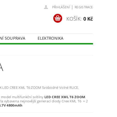
|
PŘIHLÁŠENÍ
REGISTRACE
KOŠÍK:
0 Kč
ČNÍ SOUPRAVA
ELEKTRONIKA
FOTOTECHNIKA
A
 X LED CREE XML T6 ZOOM Svobodné Volné RUCE.
 model multifunkční svítilny
LED CREE XML T6 ZOOM
.
yla vybavena nejnovější generací diody Cree XML T6 + 2
3.7V 4800mAh