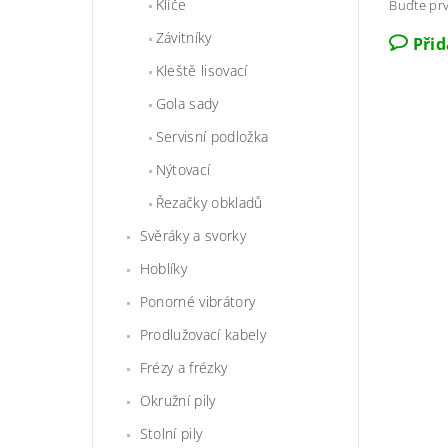
Klíče
Buďte prv
Závitníky
Při
Kleště lisovací
Gola sady
Servisní podložka
Nýtovací
Řezačky obkladů
Svěráky a svorky
Hoblíky
Ponorné vibrátory
Prodlužovací kabely
Frézy a frézky
Okružní pily
Stolní pily