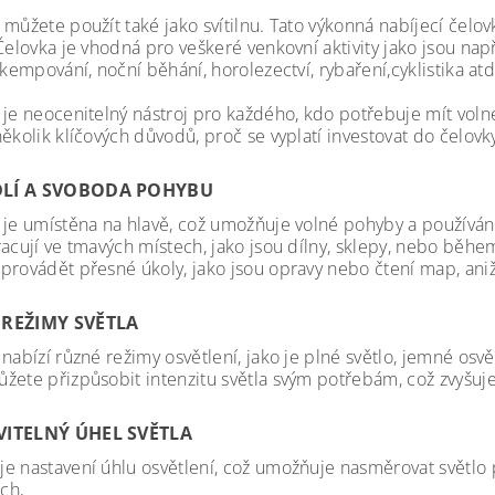
 můžete použít také jako svítilnu. Tato výkonná nabíjecí čelo
Čelovka je vhodná pro veškeré venkovní aktivity jako jsou např
 kempování, noční běhání, horolezectví, rybaření,cyklistika at
 je neocenitelný nástroj pro každého, kdo potřebuje mít vol
ěkolik klíčových důvodů, proč se vyplatí investovat do čelovk
LÍ A SVOBODA POHYBU
 je umístěna na hlavě, což umožňuje volné pohyby a používání
racují ve tmavých místech, jako jsou dílny, sklepy, nebo běhe
provádět přesné úkoly, jako jsou opravy nebo čtení map, aniž
REŽIMY SVĚTLA
nabízí různé režimy osvětlení, jako je plné světlo, jemné osvě
žete přizpůsobit intenzitu světla svým potřebám, což zvyšuje
ITELNÝ ÚHEL SVĚTLA
e nastavení úhlu osvětlení, což umožňuje nasměrovat světlo p
ích,