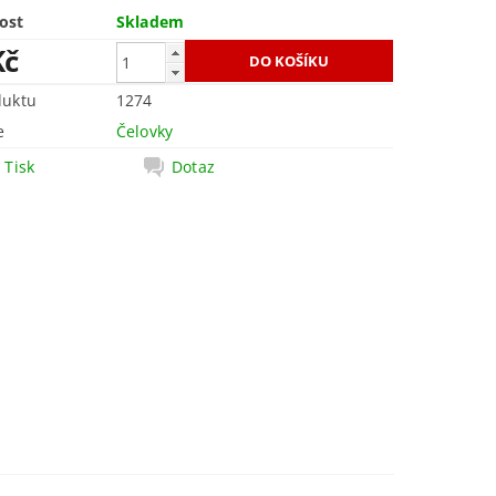
ost
Skladem
Kč
duktu
1274
e
Čelovky
Tisk
Dotaz