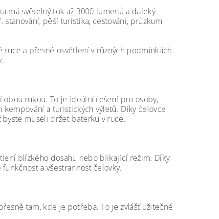
vka má světelný tok až 3000 lumenů a daleký
. stanování, pěší turistika, cestování, průzkum
d
né ruce a přesné osvětlení v různých podmínkách.
y:
 obou rukou. To je ideální řešení pro osoby,
m kempování a turistických výletů. Díky čelovce
 byste museli držet baterku v ruce.
tlení blízkého dosahu nebo blikající režim. Díky
 funkčnost a všestrannost čelovky.
řesně tam, kde je potřeba. To je zvlášť užitečné