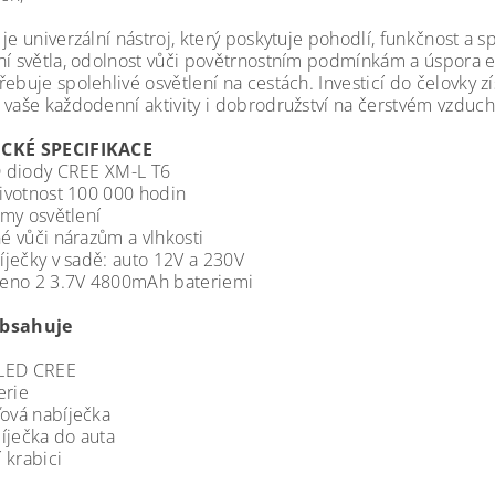
je univerzální nástroj, který poskytuje pohodlí, funkčnost a sp
ní světla, odolnost vůči povětrnostním podmínkám a úspora en
ebuje spolehlivé osvětlení na cestách. Investicí do čelovky zí
 vaše každodenní aktivity i dobrodružství na čerstvém vzduch
CKÉ SPECIFIKACE
diody CREE XM-L T6
votnost 100 000 hodin
y osvětlení
vůči nárazům a vlhkosti
ečky v sadě: auto 12V a 230V
no 2 3.7V 4800mAh bateriemi
bsahuje
a LED CREE
erie
ťová nabíječka
íječka do auta
 krabici