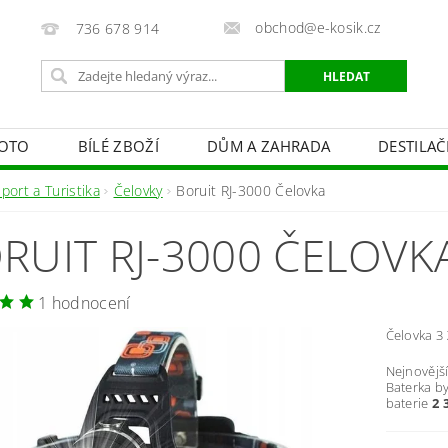
obchod@e-kosik.cz
736 678 914
OTO
BÍLÉ ZBOŽÍ
DŮM A ZAHRADA
DESTILA
VACÍ TECHNIKA A ALARMY
OSVĚTLENÍ
STUDIOVÁ 
port a Turistika
Čelovky
Boruit RJ-3000 Čelovka
PÉČE O TĚLO
OBCHODNÍ PODMÍNKY
KONTAKTY
RUIT RJ-3000 ČELOVK
1 hodnocení
Čelovka 3
Nejnovější
Baterka b
baterie
2 