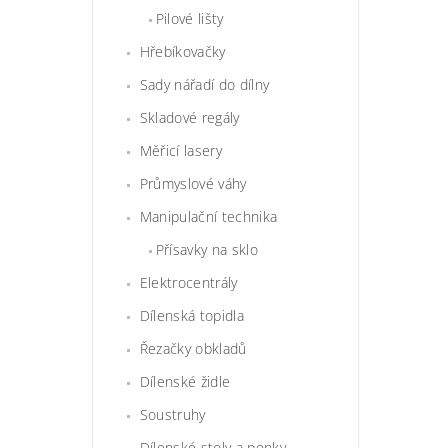
Pilové lišty
Hřebíkovačky
Sady nářadí do dílny
Skladové regály
Měřicí lasery
Průmyslové váhy
Manipulační technika
Přísavky na sklo
Elektrocentrály
Dílenská topidla
Řezačky obkladů
Dílenské židle
Soustruhy
Dílenské stoly a ponky