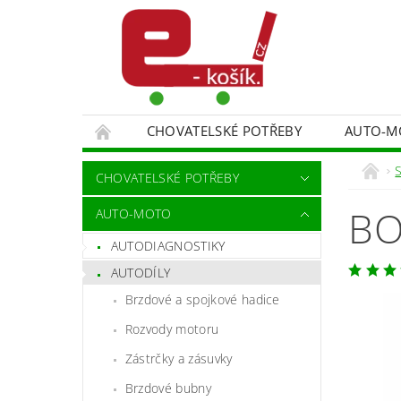
CHOVATELSKÉ POTŘEBY
AUTO-M
MALÍŘSKÉ NÁŘADÍ DOPLŇKY
MONITORO
S
CHOVATELSKÉ POTŘEBY
SPORT A TURISTIKA
DĚTSKÉ ZBOŽÍ
BO
AUTO-MOTO
AUTODIAGNOSTIKY
AUTODÍLY
Brzdové a spojkové hadice
Rozvody motoru
Zástrčky a zásuvky
Brzdové bubny