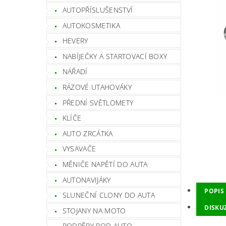
AUTOPŘÍSLUŠENSTVÍ
AUTOKOSMETIKA
HEVERY
NABÍJEČKY A STARTOVACÍ BOXY
NÁŘADÍ
RÁZOVÉ UTAHOVÁKY
PŘEDNÍ SVĚTLOMETY
KLÍČE
AUTO ZRCÁTKA
VYSAVAČE
MĚNIČE NAPĚTÍ DO AUTA
AUTONAVIJÁKY
POPIS
SLUNEČNÍ CLONY DO AUTA
DISKU
STOJANY NA MOTO
PODPĚRY POD AUTO