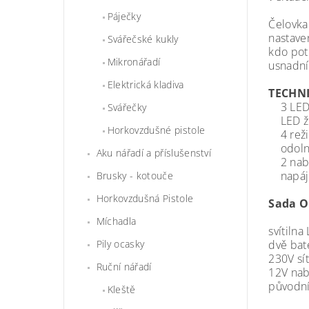
Páječky
Čelovka 
nastave
Svářečské kukly
kdo potř
Mikronářadí
usnadní
Elektrická kladiva
TECHNI
3 LED 
Svářečky
LED ži
Horkovzdušné pistole
4 režim
odolné 
Aku nářadí a příslušenství
2 nabíj
napáje
Brusky - kotouče
Horkovzdušná Pistole
Sada O
Míchadla
svítiln
dvě bat
Pily ocasky
230V sí
Ruční nářadí
12V nab
původní
Kleště