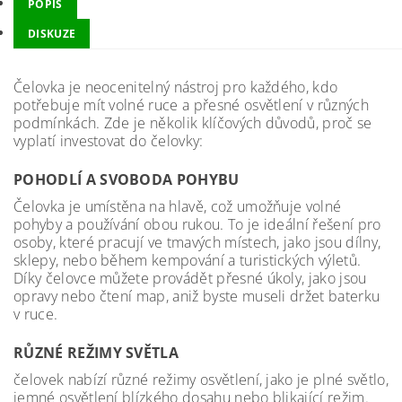
POPIS
DISKUZE
Čelovka je neocenitelný nástroj pro každého, kdo
potřebuje mít volné ruce a přesné osvětlení v různých
podmínkách. Zde je několik klíčových důvodů, proč se
vyplatí investovat do čelovky:
POHODLÍ A SVOBODA POHYBU
Čelovka je umístěna na hlavě, což umožňuje volné
pohyby a používání obou rukou. To je ideální řešení pro
osoby, které pracují ve tmavých místech, jako jsou dílny,
sklepy, nebo během kempování a turistických výletů.
Díky čelovce můžete provádět přesné úkoly, jako jsou
opravy nebo čtení map, aniž byste museli držet baterku
v ruce.
RŮZNÉ REŽIMY SVĚTLA
čelovek nabízí různé režimy osvětlení, jako je plné světlo,
jemné osvětlení blízkého dosahu nebo blikající režim.