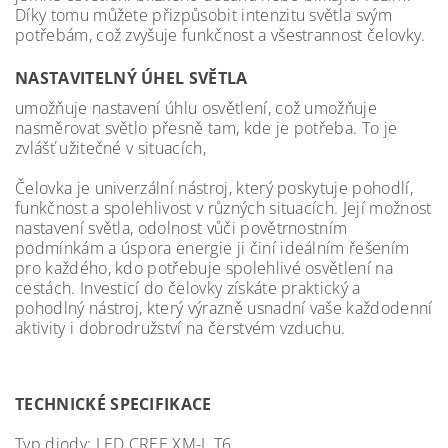
Díky tomu můžete přizpůsobit intenzitu světla svým
potřebám, což zvyšuje funkčnost a všestrannost čelovky.
NASTAVITELNÝ ÚHEL SVĚTLA
umožňuje nastavení úhlu osvětlení, což umožňuje
nasměrovat světlo přesně tam, kde je potřeba. To je
zvlášť užitečné v situacích,
Čelovka je univerzální nástroj, který poskytuje pohodlí,
funkčnost a spolehlivost v různých situacích. Její možnost
nastavení světla, odolnost vůči povětrnostním
podmínkám a úspora energie ji činí ideálním řešením
pro každého, kdo potřebuje spolehlivé osvětlení na
cestách. Investicí do čelovky získáte praktický a
pohodlný nástroj, který výrazně usnadní vaše každodenní
aktivity i dobrodružství na čerstvém vzduchu.
TECHNICKÉ SPECIFIKACE
Typ diody: LED CREE XM-L T6