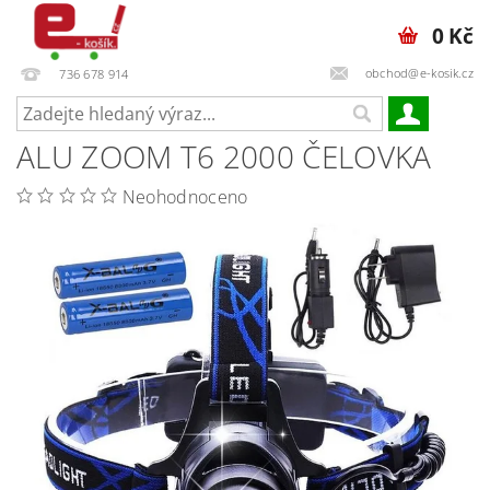
0 Kč
obchod@e-kosik.cz
736 678 914
ALU ZOOM T6 2000 ČELOVKA
Neohodnoceno