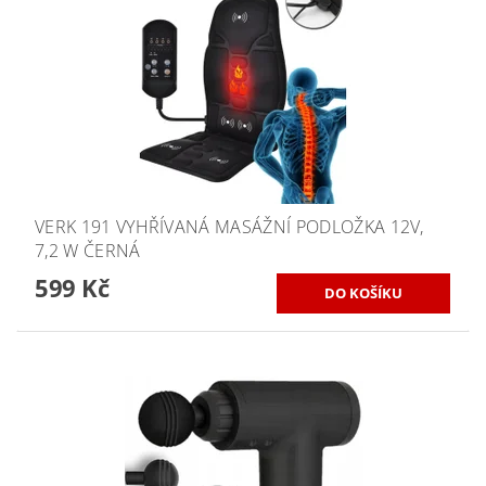
VERK 191 VYHŘÍVANÁ MASÁŽNÍ PODLOŽKA 12V,
7,2 W ČERNÁ
599 Kč