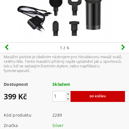
1
z 6
Masážní pistole je ideálním nástrojem pro hloubkovou masáž svalů
celého těla. Tento masážní přístroj najde uplatnění jak u sportovců,
tak u lidí se sedavým životním stylem, nebo například u
fyzioterapeutů.
Dostupnost
Skladem
399 Kč
Kód produktu
2289
Značka
Silver