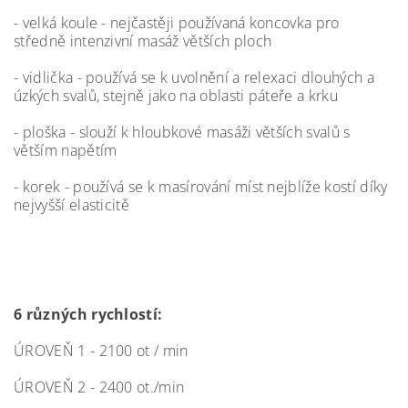
- velká koule - nejčastěji používaná koncovka pro
středně intenzivní masáž větších ploch
- vidlička - používá se k uvolnění a relexaci dlouhých a
úzkých svalů, stejně jako na oblasti páteře a krku
- ploška - slouží k hloubkové masáži větších svalů s
větším napětím
- korek - používá se k masírování míst nejblíže kostí díky
nejvyšší elasticitě
6 různých rychlostí:
ÚROVEŇ 1 - 2100 ot / min
ÚROVEŇ 2 - 2400 ot./min