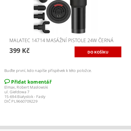
MALATEC 14714 MASÁŽNÍ PISTOLE 24W ČERNÁ
399 Kč
Buďte první, kdo napíše příspěvek k této položce.
Přidat komentář
Elmax, Robert Masłowski
ul. Giełdowa 7
15-694 Białystok - Fasty
DIČ PL9660709229