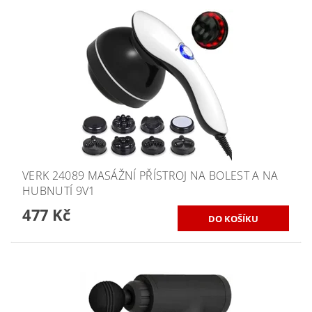
VERK 24089 MASÁŽNÍ PŘÍSTROJ NA BOLEST A NA
HUBNUTÍ 9V1
477 Kč