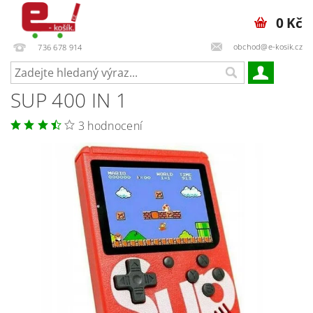
0 Kč
obchod@e-kosik.cz
736 678 914
SUP 400 IN 1
3 hodnocení