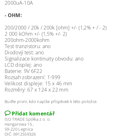
2000uA-10A
- OHM:
200/2000 / 20k / 200k [ohm] +/- (1,2% + / - 2)
2 000 kOhm +/- (1,5% +/- 2)
200ohm-2000kohm
Test tranzistoru: ano
Diodový test: ano
Signalizace kontinuity obvodu: ano
LCD displej: ano
Baterie: 9V 6F22
Rozsah zobrazení: 1-999
Velikost displeje: 15 x 46 mm
Rozměry: 67 x 124 x 22 mm
Buďte první, kdo napíše příspěvek k této položce.
Přidat komentář
ISO TRADE Spółka z o. o.
Hangarowa 15 ,
59-220 Legnica
DIČ: 6912559326