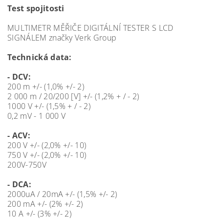
Test spojitosti
MULTIMETR MĚŘIČE DIGITÁLNÍ TESTER S LCD
SIGNÁLEM značky Verk Group
Technická data:
- DCV:
200 m +/- (1,0% +/- 2)
2 000 m / 20/200 [V] +/- (1,2% + / - 2)
1000 V +/- (1,5% + / - 2)
0,2 mV - 1 000 V
- ACV:
200 V +/- (2,0% +/- 10)
750 V +/- (2,0% +/- 10)
200V-750V
- DCA:
2000uA / 20mA +/- (1,5% +/- 2)
200 mA +/- (2% +/- 2)
10 A +/- (3% +/- 2)