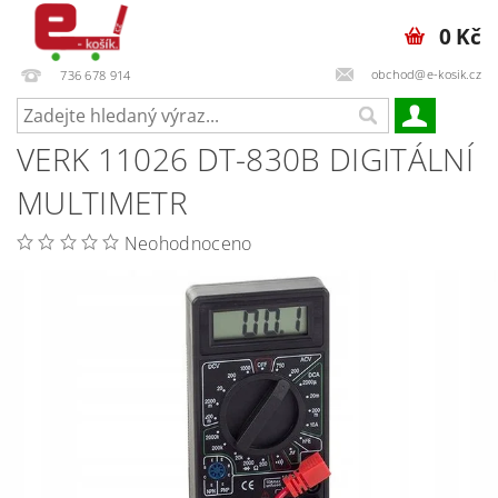
0 Kč
obchod@e-kosik.cz
736 678 914
VERK 11026 DT-830B DIGITÁLNÍ
MULTIMETR
Neohodnoceno