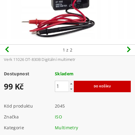
1
z 2
Verk 11026 DT-830B Digitální multimetr
Dostupnost
Skladem
99 Kč
Kód produktu
2045
Značka
ISO
Kategorie
Multimetry