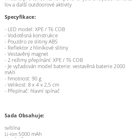
lov a další outdoorové aktivity
Specyfikace:
- LED model: XPE / T6 COB
- Vodotěsná konstrukce
- Pouzdro ze slitiny ABS
- Reflektor z hliníkové slitiny
- Vestavěný magnet
- 2 režimy přepínání: XPE / T6 COB
- Je vyžadován model baterie: vestavěná baterie 2000
mAh
- hmotnost: 90 g
- Velikost: 8 x 4 x 2,5 cm
- Přepínač: hlavní spínač
Sada Obsahuje:
svítilna
Li-ion 5000 mAh