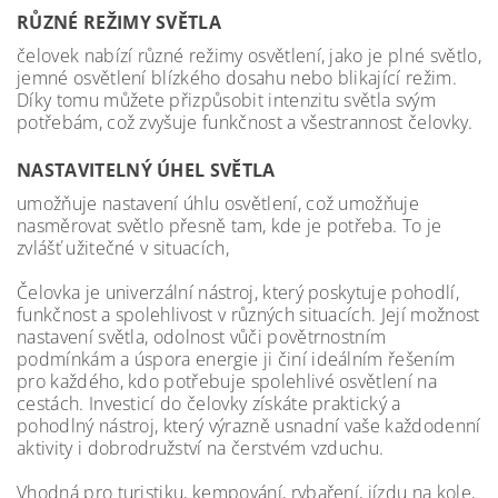
RŮZNÉ REŽIMY SVĚTLA
čelovek nabízí různé režimy osvětlení, jako je plné světlo,
jemné osvětlení blízkého dosahu nebo blikající režim.
Díky tomu můžete přizpůsobit intenzitu světla svým
potřebám, což zvyšuje funkčnost a všestrannost čelovky.
NASTAVITELNÝ ÚHEL SVĚTLA
umožňuje nastavení úhlu osvětlení, což umožňuje
nasměrovat světlo přesně tam, kde je potřeba. To je
zvlášť užitečné v situacích,
Čelovka je univerzální nástroj, který poskytuje pohodlí,
funkčnost a spolehlivost v různých situacích. Její možnost
nastavení světla, odolnost vůči povětrnostním
podmínkám a úspora energie ji činí ideálním řešením
pro každého, kdo potřebuje spolehlivé osvětlení na
cestách. Investicí do čelovky získáte praktický a
pohodlný nástroj, který výrazně usnadní vaše každodenní
aktivity i dobrodružství na čerstvém vzduchu.
Vhodná pro turistiku, kempování, rybaření, jízdu na kole,