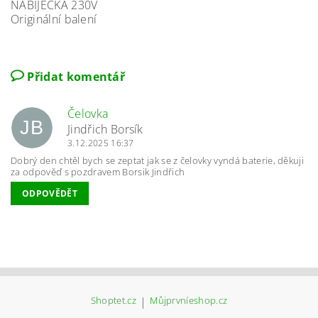
NABÍJEČKA 230V
Originální balení
Přidat komentář
Čelovka
JB
Jindřich Borsík
3.12.2025 16:37
Dobrý den chtěl bych se zeptat jak se z čelovky vyndá baterie, děkuji
za odpověď s pozdravem Borsik Jindřich
ODPOVĚDĚT
Shoptet.cz
|
Můjprvníeshop.cz