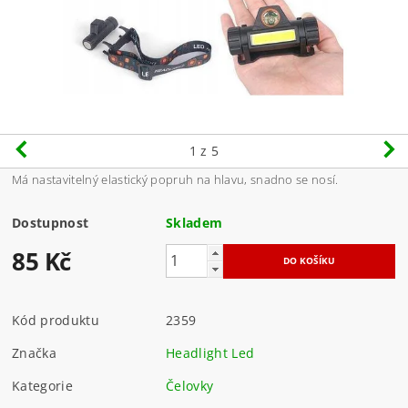
1
z 5
Má nastavitelný elastický popruh na hlavu, snadno se nosí.
Dostupnost
Skladem
85 Kč
Kód produktu
2359
Značka
Headlight Led
Kategorie
Čelovky