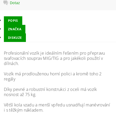
Dotaz
POPIS
ZNAČKA
DISKUZE
Profesionální vozík je ideálním řešením pro přepravu
svařovacích souprav MIG/TIG a pro jakékoli použití v
dílnách.
Vozík má prodlouženou horní polici a kromě toho 2
regály
Díky pevné a robustní konstrukci z oceli má vozík
nosnost až 75 kg.
Větší kola vzadu a menší vpředu usnadňují manévrování
i s těžkým nákladem.