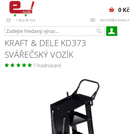
0 Kč
obchod@e-kosik.cz
736 678 914
KRAFT & DELE KD373
SVÁŘEČSKÝ VOZÍK
1 hodnocení