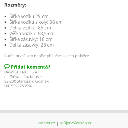
Rozměry:
Šířka vozíku 29 cm
Šířka vozíku s koly: 38 cm
Délka vozíku: 85 cm
Výška vozíku: 68,5 cm
Šířka zásuvky: 18 cm
Délka zásuvky: 28 cm
Buďte první, kdo napíše příspěvek k této položce.
Přidat komentář
DAWIKA KRAFT S.A
ul. Główna 1b, Koteże
83-200 Starogard Gdański
DIČ 5922263590
Shoptet.cz
|
Můjprvníeshop.cz