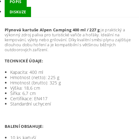
POPIS
DISKUZE
Plynová kartuše Alpen Camping 400 ml / 227 g
je praktický a
výkonný zdroj paliva pro turistické vařiče a hořáky. Ideální na
kempování, výlety nebo grilování. Díky kvalitní směsi plynu zajišťuje
dlouhou dobu hoření a je kompatibilní s většinou běžných
outdoorových zařízení.
TECHNICKÉ ÚDAJE:
Kapacita: 400 ml
Hmotnost (netto): 225 g
Hmotnost (brutto): 325 g
Výška: 18,6 cm
Šířka: 6,7 cm
Certifikace: EN417
Standardní uchycení
BALENÍ OBSAHUJE:
10 ks kartuší