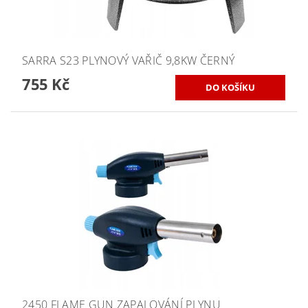
SARRA S23 PLYNOVÝ VAŘIČ 9,8KW ČERNÝ
755 Kč
2450 FLAME GUN ZAPALOVÁNÍ PLYNU