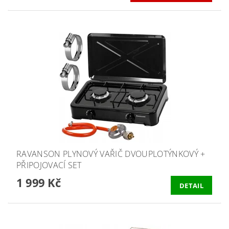
RAVANSON PLYNOVÝ VAŘIČ DVOUPLOTÝNKOVÝ +
PŘIPOJOVACÍ SET
1 999 Kč
DETAIL