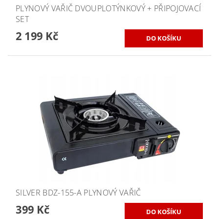
PLYNOVÝ VAŘIČ DVOUPLOTÝNKOVÝ + PŘIPOJOVACÍ
SET
2 199 Kč
SILVER BDZ-155-A PLYNOVÝ VAŘIČ
399 Kč