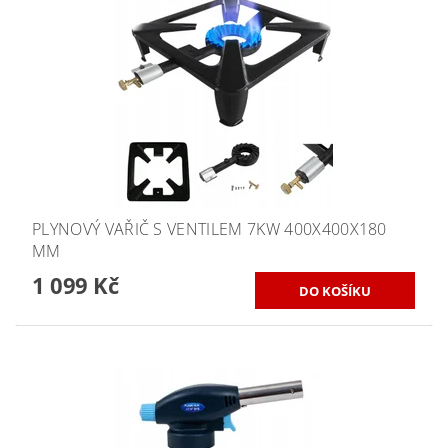
PLYNOVÝ VAŘIČ S VENTILEM 7KW 400X400X180
MM
1 099 Kč