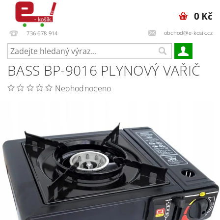
0 Kč
obchod@e-kosik.cz
736 678 914
BASS BP-9016 PLYNOVÝ VAŘIČ
Neohodnoceno