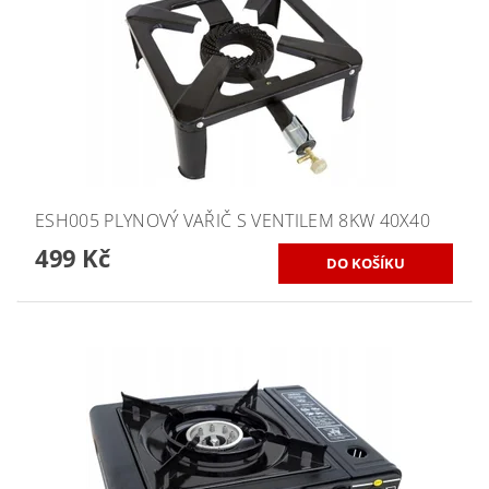
ESH005 PLYNOVÝ VAŘIČ S VENTILEM 8KW 40X40
499 Kč