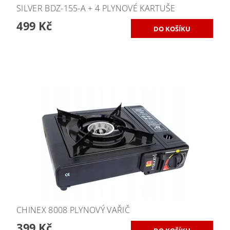
SILVER BDZ-155-A + 4 PLYNOVÉ KARTUŠE
499 Kč
CHINEX 8008 PLYNOVÝ VAŘIČ
399 Kč