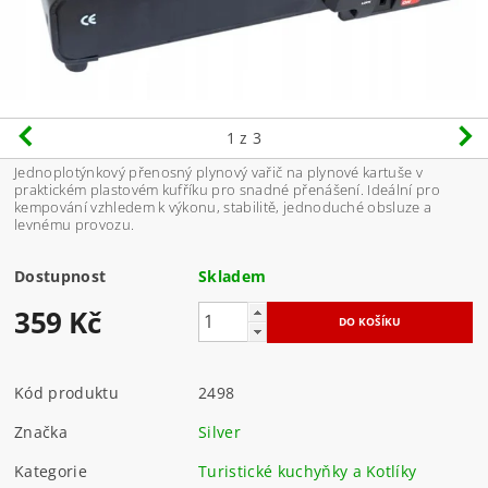
1
z 3
Jednoplotýnkový přenosný plynový vařič na plynové kartuše v
praktickém plastovém kufříku pro snadné přenášení. Ideální pro
kempování vzhledem k výkonu, stabilitě, jednoduché obsluze a
levnému provozu.
Dostupnost
Skladem
359 Kč
Kód produktu
2498
Značka
Silver
Kategorie
Turistické kuchyňky a Kotlíky