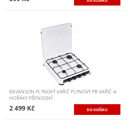
RAVANSON PLYNOVÝ VAŘIČ PLYNOVÝ PB VAŘIČ 4-
HOŘÁKY PŘENOSNÝ
2 499 Kč