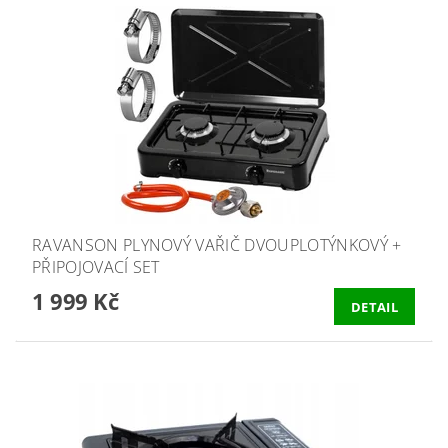
RAVANSON PLYNOVÝ VAŘIČ DVOUPLOTÝNKOVÝ +
PŘIPOJOVACÍ SET
1 999 Kč
DETAIL