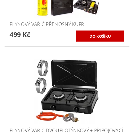
PLYNOVÝ VAŘIČ PŘENOSNÝ KUFR
499 Kč
PLYNOVÝ VAŘIČ DVOUPLOTÝNKOVÝ + PŘIPOJOVACÍ