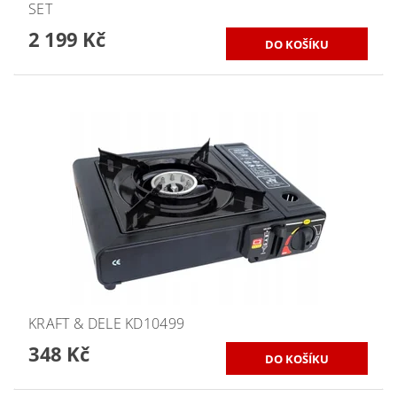
SET
2 199 Kč
KRAFT & DELE KD10499
348 Kč