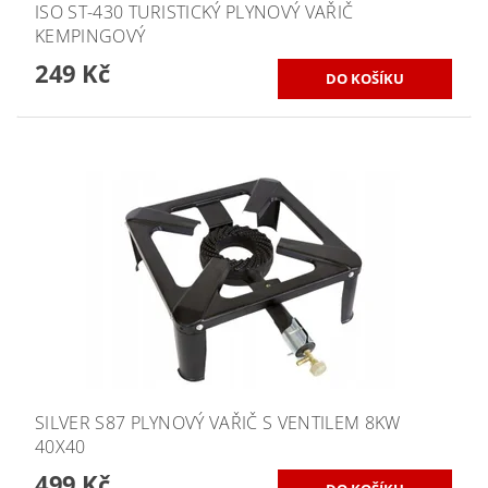
ISO ST-430 TURISTICKÝ PLYNOVÝ VAŘIČ
KEMPINGOVÝ
249 Kč
SILVER S87 PLYNOVÝ VAŘIČ S VENTILEM 8KW
40X40
499 Kč