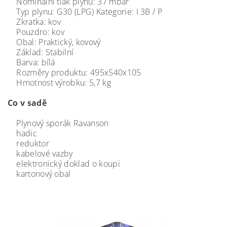
Nominální tlak plynu: 37 mbar
Typ plynu: G30 (LPG) Kategorie: I 3B / P
Zkratka: kov
Pouzdro: kov
Obal: Praktický, kovový
Základ: Stabilní
Barva: bílá
Rozměry produktu: 495x540x105
Hmotnost výrobku: 5,7 kg
Co v sadě
Plynový sporák Ravanson
hadic
reduktor
kabelové vazby
elektronický doklad o koupi
kartonový obal