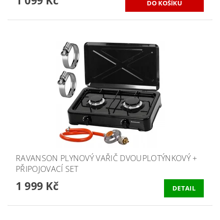
1 099 Kč
RAVANSON PLYNOVÝ VAŘIČ DVOUPLOTÝNKOVÝ +
PŘIPOJOVACÍ SET
1 999 Kč
DETAIL