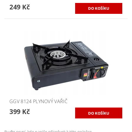
249 Kč
GGV 8124 PLYNOVÝ VAŘIČ
399 Kč
Buďte první, kdo napíše příspěvek k této položce.