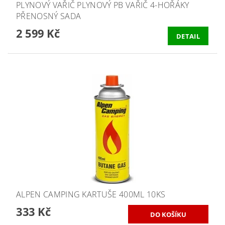
PLYNOVÝ VAŘIČ PLYNOVÝ PB VAŘIČ 4-HOŘÁKY
PŘENOSNÝ SADA
2 599 Kč
DETAIL
ALPEN CAMPING KARTUŠE 400ML 10KS
333 Kč