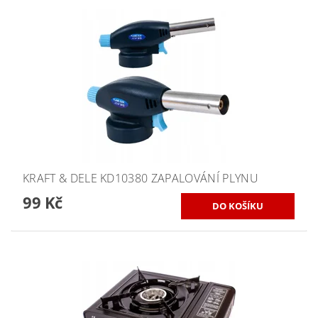
KRAFT & DELE KD10380 ZAPALOVÁNÍ PLYNU
99 Kč