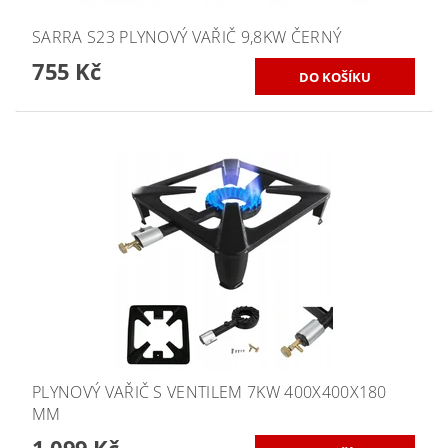
SARRA S23 PLYNOVÝ VAŘIČ 9,8KW ČERNÝ
755 Kč
PLYNOVÝ VAŘIČ S VENTILEM 7KW 400X400X180
MM