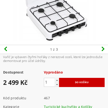
1
z 3
Vařič je vybaven čtyřmi hořáky z nerezové oceli, které lze jednoduše
demontovat pro účel údržby.
Dostupnost
Vyprodáno
2 499 Kč
Kód produktu
467
Kategorie
Turistické kuchyňky a Kotlíky