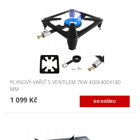
PLYNOVÝ VAŘIČ S VENTILEM 7KW 400X400X180
MM
1 099 Kč