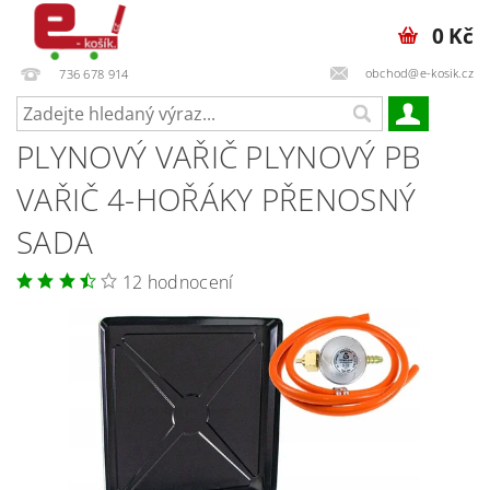
0 Kč
obchod@e-kosik.cz
736 678 914
PLYNOVÝ VAŘIČ PLYNOVÝ PB
VAŘIČ 4-HOŘÁKY PŘENOSNÝ
SADA
12 hodnocení