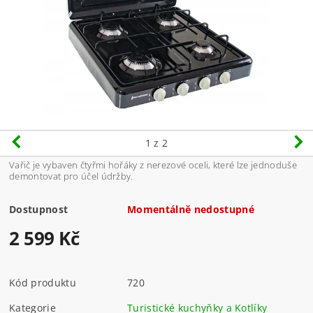
1
z 2
Vařič je vybaven čtyřmi hořáky z nerezové oceli, které lze jednoduše
demontovat pro účel údržby.
Dostupnost
Momentálně nedostupné
2 599 Kč
Kód produktu
720
Kategorie
Turistické kuchyňky a Kotlíky