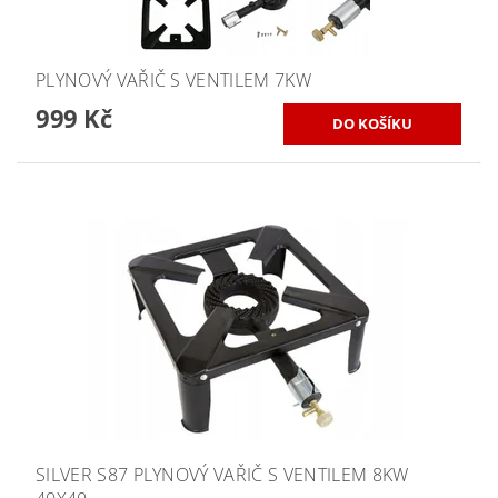
PLYNOVÝ VAŘIČ S VENTILEM 7KW
999 Kč
SILVER S87 PLYNOVÝ VAŘIČ S VENTILEM 8KW