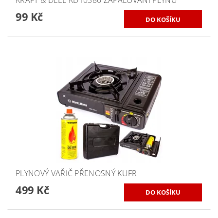
KRAFT & DELE KD10380 ZAPALOVÁNÍ PLYNU
99 Kč
PLYNOVÝ VAŘIČ PŘENOSNÝ KUFR
499 Kč