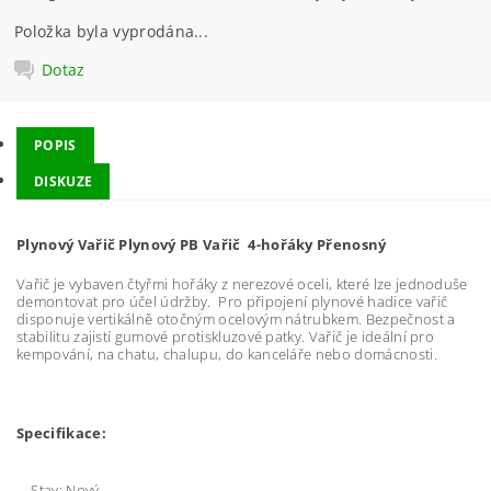
Položka byla vyprodána...
Dotaz
POPIS
DISKUZE
Plynový Vařič Plynový PB Vařič 4-hořáky Přenosný
Vařič je vybaven čtyřmi hořáky z nerezové oceli, které lze jednoduše
demontovat pro účel údržby. Pro připojení plynové hadice vařič
disponuje vertikálně otočným ocelovým nátrubkem. Bezpečnost a
stabilitu zajistí gumové protiskluzové patky. Vařič je ideální pro
kempování, na chatu, chalupu, do kanceláře nebo domácnosti.
Specifikace:
Stav: Nový