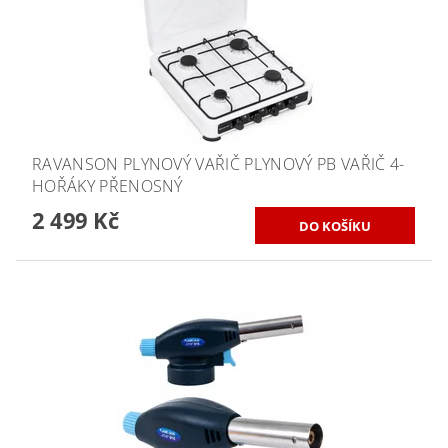
RAVANSON PLYNOVÝ VAŘIČ PLYNOVÝ PB VAŘIČ 4-
HOŘÁKY PŘENOSNÝ
2 499 Kč