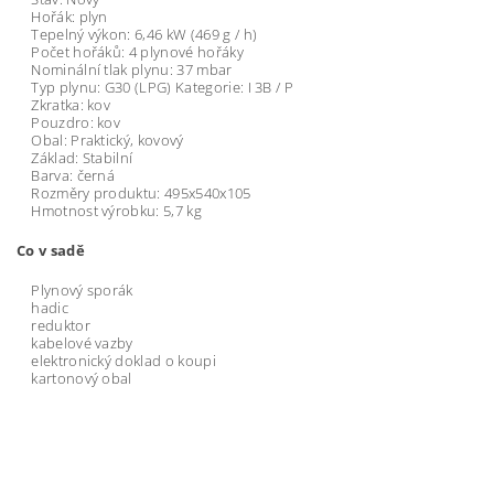
Hořák: plyn
Tepelný výkon: 6,46 kW (469 g / h)
Počet hořáků: 4 plynové hořáky
Nominální tlak plynu: 37 mbar
Typ plynu: G30 (LPG) Kategorie: I 3B / P
Zkratka: kov
Pouzdro: kov
Obal: Praktický, kovový
Základ: Stabilní
Barva: černá
Rozměry produktu: 495x540x105
Hmotnost výrobku: 5,7 kg
Co v sadě
Plynový sporák
hadic
reduktor
kabelové vazby
elektronický doklad o koupi
kartonový obal