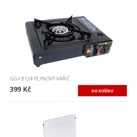
GGV 8124 PLYNOVÝ VAŘIČ
399 Kč