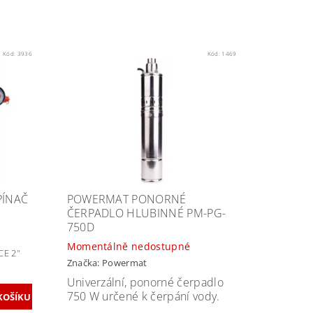
Kód:
3936
Kód:
1469
PÍNAČ
POWERMAT PONORNÉ
ČERPADLO HLUBINNÉ PM-PG-
750D
Momentálně nedostupné
CE 2"
Značka:
Powermat
Univerzální, ponorné čerpadlo
750 W určené k čerpání vody.