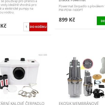
Značka:
Powermat
 se používají pro přenos a
 vody.Ideálně vhodná pro
Powermat čerpadlo s plovákem
é a elektrické pumpy na
PM-PDW-1600PT
ou vodou.
899 Kč
DE
 Kč
Kód:
600
TÁRNÍ KALOVÉ ČERPADLO
EKOSIK MEMBRÁNOVÉ