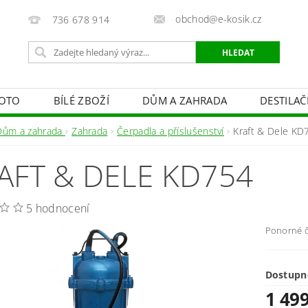
obchod@e-kosik.cz
736 678 914
OTO
BÍLÉ ZBOŽÍ
DŮM A ZAHRADA
DESTILA
VACÍ TECHNIKA A ALARMY
OSVĚTLENÍ
STUDIOVÁ 
Dům a zahrada
Zahrada
Čerpadla a příslušenství
Kraft & Dele KD
PÉČE O TĚLO
OBCHODNÍ PODMÍNKY
KONTAKTY
AFT & DELE KD754
5 hodnocení
Ponorné č
Dostupn
1 49