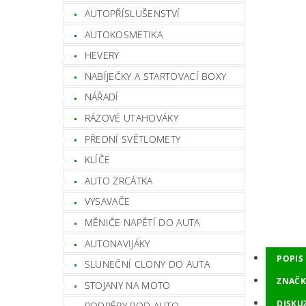
AUTOPŘÍSLUŠENSTVÍ
AUTOKOSMETIKA
HEVERY
NABÍJEČKY A STARTOVACÍ BOXY
NÁŘADÍ
RÁZOVÉ UTAHOVÁKY
PŘEDNÍ SVĚTLOMETY
KLÍČE
AUTO ZRCÁTKA
VYSAVAČE
MĚNIČE NAPĚTÍ DO AUTA
AUTONAVIJÁKY
POPIS
SLUNEČNÍ CLONY DO AUTA
ZNAČK
STOJANY NA MOTO
DISKU
PODPĚRY POD AUTO