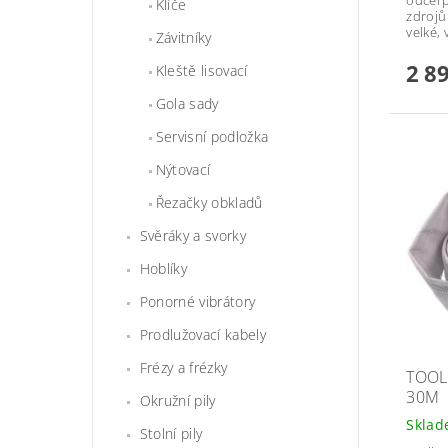
Klíče
zdrojů 
velké, 
Závitníky
2 8
Kleště lisovací
Gola sady
Servisní podložka
Nýtovací
Řezačky obkladů
Svěráky a svorky
Hoblíky
Ponorné vibrátory
Prodlužovací kabely
Frézy a frézky
TOOL
30M
Okružní pily
Skla
Stolní pily