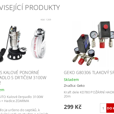
VISEJÍCÍ PRODUKTY
Kód:
1269
S KALOVÉ PONORNÉ
GEKO G80306 TLAKOVÝ S
ADLO S DRTIČEM 3100W
Skladem
2
Značka:
Geko
dem
Kraft dele KD780 POŽÁRNÍ HADI
20m
SITO Kalové čerpadlo 3100W
 + Hadice ZDARMA
299 Kč
lo je určeno do septiků, k
ávání vody ze studen a z jiných