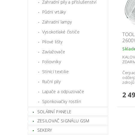
Zahradní pily a příslušenství
Půdní vrtáky
Zahradní lampy
Vysokotlaké čističe
TOOL
2600
Pilové lišty
Skla
Zavlažovače
KALOV
Foliovníky
ZDAR
Stínící textilie
Čerpad
odčerp
Ruční pily
zdrojů 
Lapače a odpuzovače
2 4
Sponkovačky rostlin
SOLÁRNÍ PANELE
ZESILOVAČ SIGNÁLU GSM
SEKERY