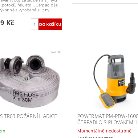
(potoků, řek, atd.). Čerpadlo je
výkonné a vyrobené z litiny.
99 Kč
Kód:
341
S TR03 POŽÁRNÍ HADICE
POWERMAT PM-PDW-160
ČERPADLO S PLOVÁKEM 
dem
Momentálně nedostupné