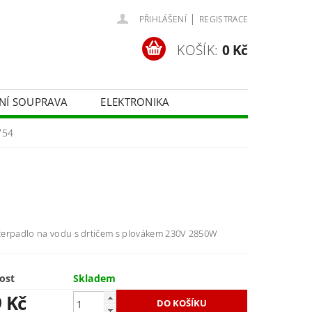
|
PŘIHLÁŠENÍ
REGISTRACE
KOŠÍK:
0 Kč
ČNÍ SOUPRAVA
ELEKTRONIKA
FOTOTECHNIKA
754
erpadlo na vodu s drtičem s plovákem 230V 2850W
ost
Skladem
9 Kč