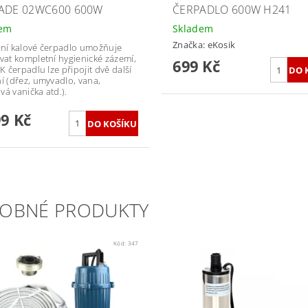
ADE 02WC600 600W
ČERPADLO 600W H241
dem
Skladem
Značka:
eKosik
rní kalové čerpadlo umožňuje
ovat kompletní hygienické zázemí,
699 Kč
 K čerpadlu lze připojit dvě další
ní (dřez, umyvadlo, vana,
vá vanička atd.).
99 Kč
OBNÉ PRODUKTY
Kód:
347