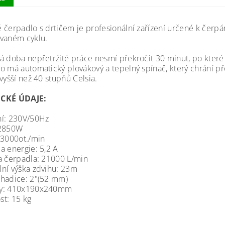
 čerpadlo s drtičem je profesionální zařízení určené k čerpán
vaném cyklu.
á doba nepřetržité práce nesmí překročit 30 minut, po které 
o má automatický plovákový a tepelný spínač, který chrání 
vyšší než 40 stupňů Celsia.
CKÉ ÚDAJE:
í: 230V/50Hz
 2850W
 3000ot./min
a energie: 5,2 A
a čerpadla: 21000 L/min
ní výška zdvihu: 23m
hadice: 2"(52 mm)
y: 410x190x240mm
t: 15 kg