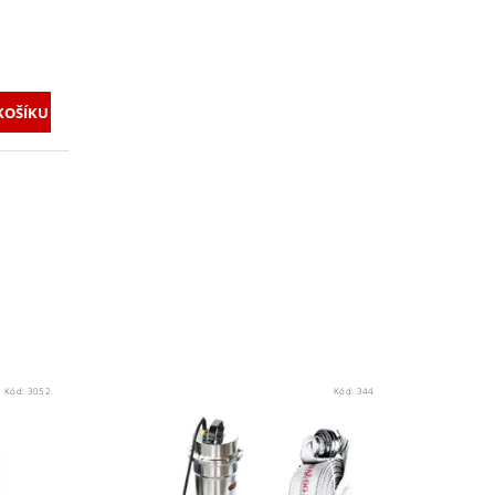
Kód:
3052
Kód:
344