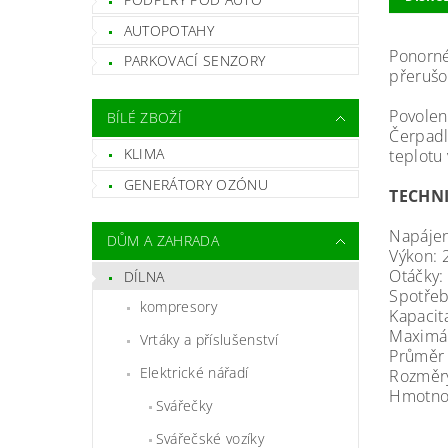
AUTOPOTAHY
Ponorné
PARKOVACÍ SENZORY
přerušo
Povolen
BÍLÉ ZBOŽÍ
Čerpadl
KLIMA
teplotu 
GENERÁTORY OZÓNU
TECHNI
Napájen
DŮM A ZAHRADA
Výkon:
Otáčky:
DÍLNA
Spotřeb
kompresory
Kapacit
Maximál
Vrtáky a příslušenství
Průměr 
Elektrické nářadí
Rozměr
Hmotnos
Svářečky
Svářečské vozíky