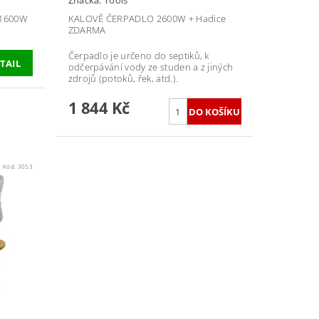
Značka:
Tools
 1600W
KALOVĚ ČERPADLO 2600W + Hadice
ZDARMA
Čerpadlo je určeno do septiků, k
TAIL
odčerpávání vody ze studen a z jiných
zdrojů (potoků, řek, atd.).
1 844 Kč
Kód:
3053