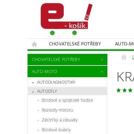
CHOVATELSKÉ POTŘEBY
AUTO-M
MALÍŘSKÉ NÁŘADÍ DOPLŇKY
MONITORO
CHOVATELSKÉ POTŘEBY
SPORT A TURISTIKA
DĚTSKÉ ZBOŽÍ
KR
AUTO-MOTO
AUTODIAGNOSTIKY
AUTODÍLY
Brzdové a spojkové hadice
Rozvody motoru
Zástrčky a zásuvky
Brzdové bubny