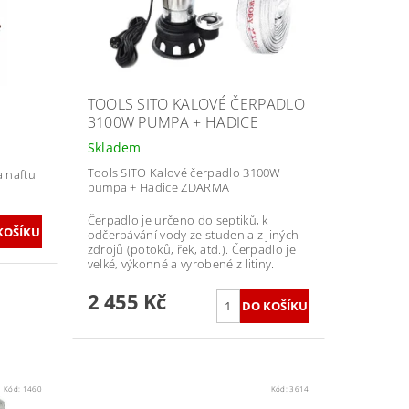
TOOLS SITO KALOVÉ ČERPADLO
3100W PUMPA + HADICE
Skladem
Tools SITO Kalové čerpadlo 3100W
a naftu
pumpa + Hadice ZDARMA
Čerpadlo je určeno do septiků, k
odčerpávání vody ze studen a z jiných
zdrojů (potoků, řek, atd.). Čerpadlo je
velké, výkonné a vyrobené z litiny.
2 455 Kč
Kód:
1460
Kód:
3614