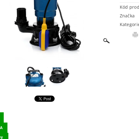
Kód pro
Značka
Kategori
A
ZE