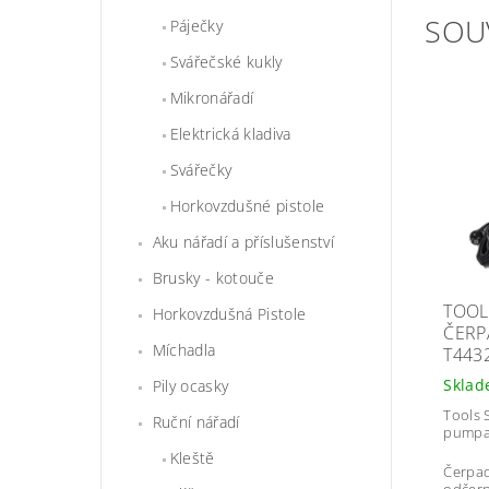
SOU
Páječky
Svářečské kukly
Mikronářadí
Elektrická kladiva
Svářečky
Horkovzdušné pistole
Aku nářadí a příslušenství
Brusky - kotouče
TOOL
Horkovzdušná Pistole
ČERP
Míchadla
T443
Skla
Pily ocasky
Tools 
Ruční nářadí
pumpa
Kleště
Čerpad
odčerp