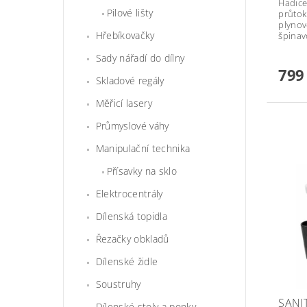
Hadice
Pilové lišty
průtok
plynov
Hřebíkovačky
špinav
Sady nářadí do dílny
799
Skladové regály
Měřicí lasery
Průmyslové váhy
Manipulační technika
Přísavky na sklo
Elektrocentrály
Dílenská topidla
Řezačky obkladů
Dílenské židle
Soustruhy
SANI
Dílenské stoly a ponky