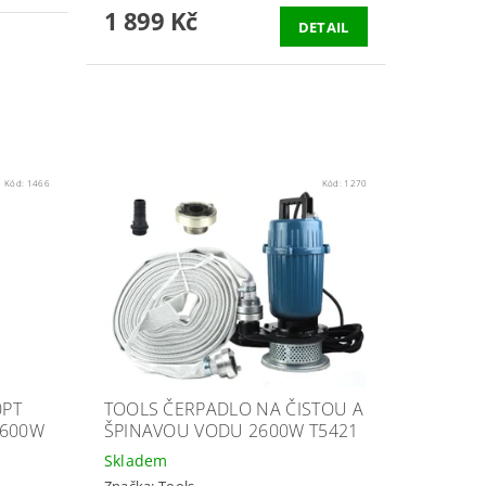
1 899 Kč
DETAIL
Kód:
1466
Kód:
1270
0PT
TOOLS ČERPADLO NA ČISTOU A
1600W
ŠPINAVOU VODU 2600W T5421
Skladem