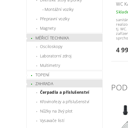
WC K
Montážní vozíky
Skla
Přepravní vozíky
sanitá
realiz
Magnety
tj. WC.
zaříze
MĚŘICÍ TECHNIKA
sprcho
Osciloskopy
4 9
Laboratorní zdroj
Multimetry
TOPENÍ
ZAHRADA
POD
Čerpadla a příslušenství
Křovinořezy a příslušenství
Nůžky na živý plot
Vysavače listí