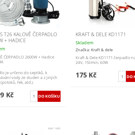
S T26 KALOVĚ ČERPADLO
KRAFT & DELE KD1171
W + HADICE
Skladem
dem
Značka:
Kraft & dele
Ě ČERPADLO 2600W + Hadice
Kraft & Dele KD1171 čerpadlo n
MA
24V, 15l/min, 60W
lo je určeno do septiků, k
175 Kč
ávání vody ze studen a z jiných
(potoků, řek, atd.).
99 Kč
Kód:
1682