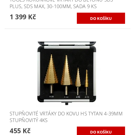
PLUS, SDS MAX, 30-100MM, SADA 9 KS
1 399 Kč
STUPŇOVITÉ VRTÁKY DO KOVU HS TYTAN 4-39MM
STUPŇOVITÝ 4KS
455 Kč