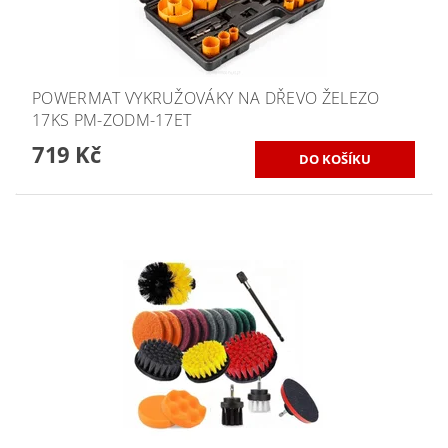
POWERMAT VYKRUŽOVÁKY NA DŘEVO ŽELEZO
17KS PM-ZODM-17ET
719 Kč