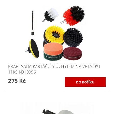
KRAFT SADA KARTÁČŮ S ÚCHYTEM NA VRTAČKU
11KS KD10996
275 Kč