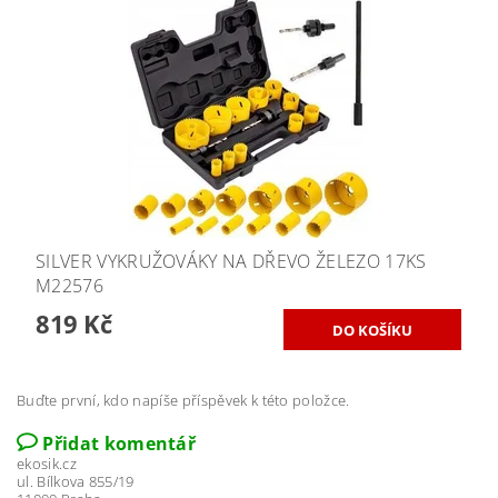
SILVER VYKRUŽOVÁKY NA DŘEVO ŽELEZO 17KS
M22576
819 Kč
Buďte první, kdo napíše příspěvek k této položce.
Přidat komentář
ekosik.cz
ul. Bílkova 855/19