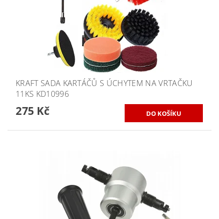
KRAFT SADA KARTÁČŮ S ÚCHYTEM NA VRTAČKU
11KS KD10996
275 Kč