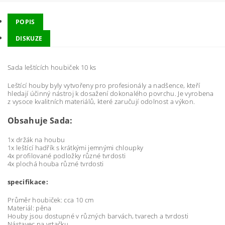
POPIS
DISKUZE
Sada leštících houbiček 10 ks
Leštící houby byly vytvořeny pro profesionály a nadšence, kteří
hledají účinný nástroj k dosažení dokonalého povrchu. Je vyrobena
z vysoce kvalitních materiálů, které zaručují odolnost a výkon.
Obsahuje Sada:
1x držák na houbu
1x leštící hadřík s krátkými jemnými chloupky
4x profilované podložky různé tvrdosti
4x plochá houba různé tvrdosti
specifikace:
Průměr houbiček: cca 10 cm
Materiál: pěna
Houby jsou dostupné v různých barvách, tvarech a tvrdosti
Nástavec na vrtačku