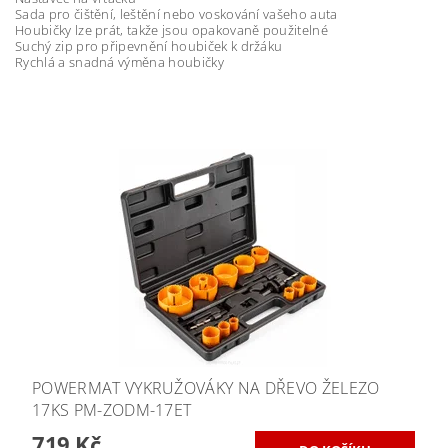
Sada pro čištění, leštění nebo voskování vašeho auta
Houbičky lze prát, takže jsou opakovaně použitelné
Suchý zip pro připevnění houbiček k držáku
Rychlá a snadná výměna houbičky
POWERMAT VYKRUŽOVÁKY NA DŘEVO ŽELEZO
17KS PM-ZODM-17ET
719 Kč