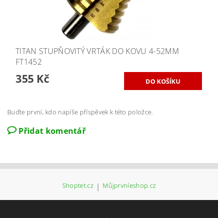
TITAN STUPŇOVITÝ VRTÁK DO KOVU 4-52MM
FT1452
355 Kč
Buďte první, kdo napíše příspěvek k této položce.
Přidat komentář
Shoptet.cz
|
Můjprvníeshop.cz