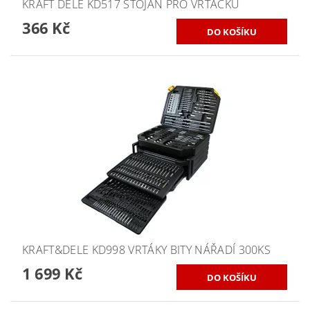
KRAFT DELE KD517 STOJAN PRO VRTAČKU
366 Kč
KRAFT&DELE KD998 VRTÁKY BITY NÁŘADÍ 300KS
1 699 Kč