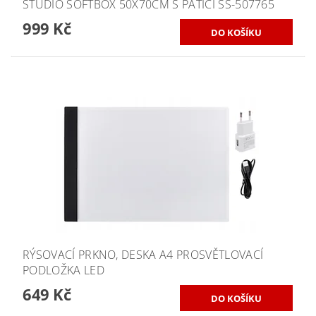
STUDIO SOFTBOX 50X70CM S PATICÍ SS-507765
999 Kč
RÝSOVACÍ PRKNO, DESKA A4 PROSVĚTLOVACÍ
PODLOŽKA LED
649 Kč