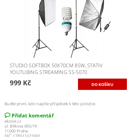
STUDIO SOFTBOX 50X70CM 85W, STATIV
YOUTUBING STREAMING SS-5070
999 Kč
Buďte první, kdo napíše příspěvek k této položce.
Přidat komentář
ekosik.cz
ul. Bílkova 855/19
11000 Praha
DIČ: CZ8511021992