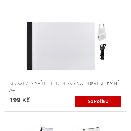
KIK KX6217 SVÍTÍCÍ LED DESKA NA OBKRESLOVÁNÍ
A4
199 Kč