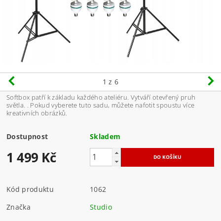
1
z 6
Softbox patří k základu každého ateliéru. Vytváří otevřený pruh
světla. . Pokud vyberete tuto sadu, můžete nafotit spoustu více
kreativních obrázků.
Dostupnost
Skladem
1 499 Kč
Kód produktu
1062
Značka
Studio