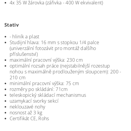
4x 35 W žárovka (zářivka - 400 W ekvivalent)
Stativ
- hliník a plast
Studijní hlava: 16 mm s stopkou 1/4 palce
(univerzální fotozávit pro montáž dalšího
příslušenství)
maximální pracovní výška: 230 cm
optimální rozsah práce (nejstabilnější rozestup
nohou s maximálně prodlouženým sloupcem): 200 -
210 cm
minimální pracovní výška: 75 cm
rozměry po skládání: 71cm
teleskopický skládací mechanismus
uzamykací svorky sekcí
neklouzavé nohy
nosnost až 3 kg
Certifikát CE, Rohs