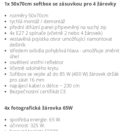
1x 50x70cm softbox se zásuvkou pro 4 žárovky
rozměry 50x70cm
rychlá montáž / demontáž
přední difúzní panel připevněný na suchý zip
4x E27 2 spínače (včetně 2 nebo 4 žárovek)
vestavěná pojistka otvor umožňující namontovat
deštník
středem svítidla pohyblivá hlava - umožňuje změnit
úhel
osvětlení vnitřní reflektor
Včetně odolného krytu
Softbox se vejde až do 85 W (400 W) žárovek držák
pro závit 16 mm
napájecí kabel o délce ~ 230 cm
Bezpečnostní certifikát CE
4x fotografická žárovka 65W
s
potřeba energie: 65 W.
účinnost: 325 W.