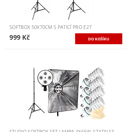
SOFTBOX 50X70CM S PATICÍ PRO E27
999 Kč
STUDIO SOFTBOX SET LAMPA 4X65W, STATIV SS-