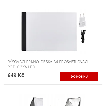
RÝSOVACÍ PRKNO, DESKA A4 PROSVĚTLOVACÍ
PODLOŽKA LED
649 Kč