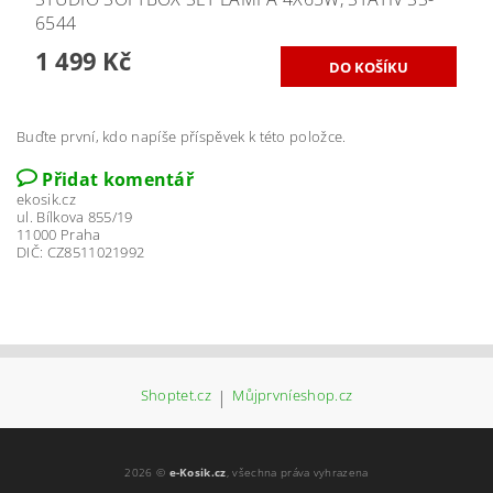
6544
1 499 Kč
Buďte první, kdo napíše příspěvek k této položce.
Přidat komentář
ekosik.cz
ul. Bílkova 855/19
11000 Praha
DIČ: CZ8511021992
Shoptet.cz
|
Můjprvníeshop.cz
2026 ©
e-Kosik.cz
, všechna práva vyhrazena