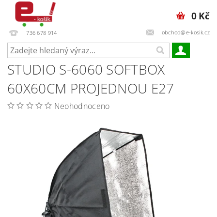
0 Kč
obchod@e-kosik.cz
736 678 914
STUDIO S-6060 SOFTBOX
60X60CM PROJEDNOU E27
Neohodnoceno