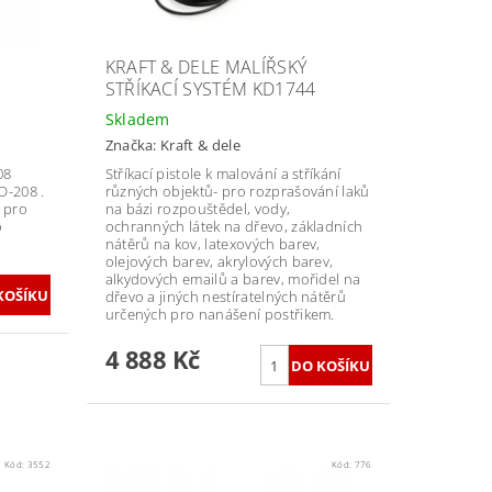
KRAFT & DELE MALÍŘSKÝ
STŘÍKACÍ SYSTÉM KD1744
Skladem
Značka:
Kraft & dele
08
Stříkací pistole k malování a stříkání
D-208 .
různých objektů- pro rozprašování laků
e pro
na bázi rozpouštědel, vody,
o
ochranných látek na dřevo, základních
nátěrů na kov, latexových barev,
olejových barev, akrylových barev,
alkydových emailů a barev, mořidel na
dřevo a jiných nestíratelných nátěrů
určených pro nanášení postřikem.
4 888 Kč
Kód:
3552
Kód:
776