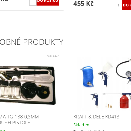
455 Kč
OBNÉ PRODUKTY
Kód:
2497
A TG-138 0,8MM
KRAFT & DELE KD413
RUSH PISTOLE
Skladem
dem