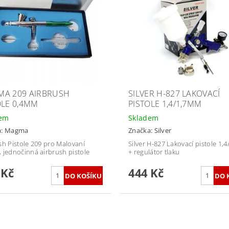
A 209 AIRBRUSH
SILVER H-827 LAKOVACÍ
OLE 0,4MM
PISTOLE 1,4/1,7MM
dem
Skladem
a:
Magma
Značka:
Silver
sh Pistole 209 pro Malovaní
Silver H-827 Lakovací pistole 1,
 jednočinná airbrush pistole
+ regulátor tlaku
 Kč
444 Kč