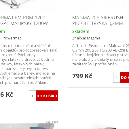
RMAT PM-PDM-1200
MAGMA 208 AIRBRUSH
GÁT MALÍŘSKÝ 1200W
PISTOLE TRYSKA 0,2MM
dem
Skladem
a:
Powermat
Značka:
Magma
í pistole k malování a stříkání
Airbrush Pistole pro Malovaní 2
h objektů- pro rozprašování laků
0,2mm 208 208 TG-208 AB-208 B
i rozpouštědel, vody,
Přesná dvojčinná stříkací pistol
ných látek na dřevo, základních
malé plochy a detaily určená pr
 na kov, latexových barev,
začátečníky i profesionály
ých barev, akrylových barev,
vých emailů a barev, mořidel na
799 Kč
a jiných nestíratelných nátěrů
ch pro nanášení postřikem.
66 Kč
Kód:
1068