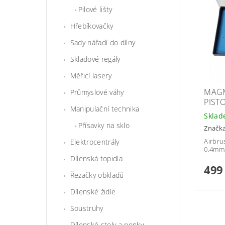
Pilové lišty
Hřebíkovačky
Sady nářadí do dílny
Skladové regály
Měřicí lasery
MAGM
Průmyslové váhy
PIST
Manipulační technika
Skla
Přísavky na sklo
Značk
Airbru
Elektrocentrály
0,4mm,
Dílenská topidla
499
Řezačky obkladů
Dílenské židle
Soustruhy
Dílenské stoly a ponky