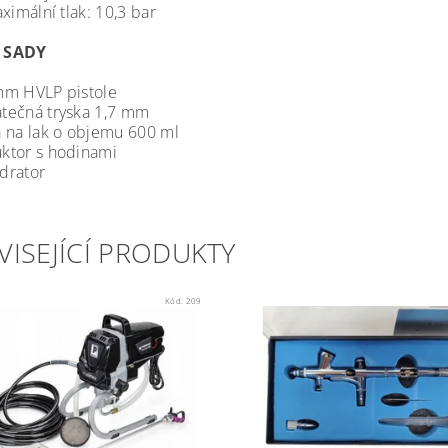
lní tlak: 10,3 bar
 SADY
 HVLP pistole
čná tryska 1,7 mm
na lak o objemu 600 ml
or s hodinami
rator
VISEJÍCÍ PRODUKTY
Kód:
209