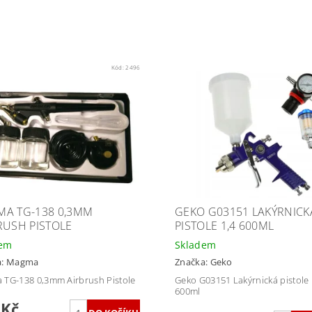
Kód:
2496
A TG-138 0,3MM
GEKO G03151 LAKÝRNICK
RUSH PISTOLE
PISTOLE 1,4 600ML
dem
Skladem
a:
Magma
Značka:
Geko
TG-138 0,3mm Airbrush Pistole
Geko G03151 Lakýrnická pistole 
600ml
 Kč