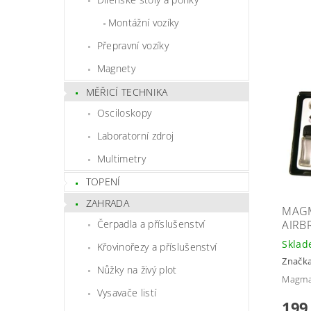
Montážní vozíky
Přepravní vozíky
Magnety
MĚŘICÍ TECHNIKA
Osciloskopy
Laboratorní zdroj
Multimetry
TOPENÍ
ZAHRADA
MAGM
Čerpadla a příslušenství
AIRB
Skla
Křovinořezy a příslušenství
Značk
Nůžky na živý plot
Magma 
Vysavače listí
199