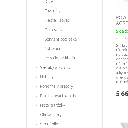
Klíče
Závitníky
POWE
Kleště lisovací
AGRE
Gola sady
Skla
Značk
Servisní podložka
Stříkac
Nýtovací
různýc
na báz
Řezačky obkladů
ochran
nátěrů
Svěráky a svorky
olejov
alkydo
Hoblíky
dřevo 
určený
Ponorné vibrátory
5 6
Prodlužovací kabely
Frézy a frézky
Okružní pily
Stolní pily