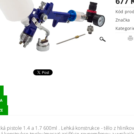
677 
Kód pro
Značka
Kategori
A
ZE
ká pistole 1.4 a 1.7 600ml . Lehká konstrukce - tělo z hliníko