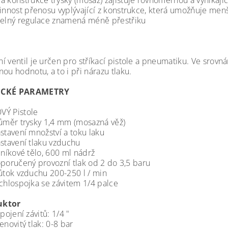
 konstrukce trysky (mosaz) zajišťuje rovnoměrnou a vynikající
činnost přenosu vyplývající z konstrukce, která umožňuje men
telný regulace znamená méně přestřiku
í ventil je určen pro stříkací pistole a pneumatiku. Ve srovn
ou hodnotu, a to i při nárazu tlaku.
ICKÉ PARAMETRY
 Pistole
 trysky 1,4 mm (mosazná věž)
ení množství a toku laku
ení tlaku vzduchu
ové tělo, 600 ml nádrž
čený provozní tlak od 2 do 3,5 baru
 vzduchu 200-250 l / min
spojka se závitem 1/4 palce
ktor
ení závitů: 1/4 "
itý tlak: 0-8 bar