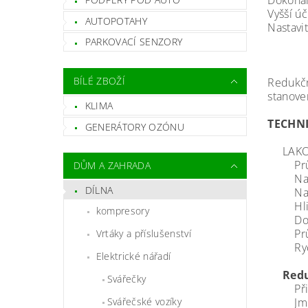
Dokonalá
Vyšší ú
AUTOPOTAHY
Nastavi
PARKOVACÍ SENZORY
BÍLÉ ZBOŽÍ
Redukčn
stanoven
KLIMA
TECHN
GENERÁTORY OZÓNU
LAKOVÝ
Průměr
DŮM A ZAHRADA
Nastav
DÍLNA
Nastav
Hliník
kompresory
Doporu
Průtok
Vrtáky a příslušenství
Rychlo
Elektrické nářadí
Redu
Svářečky
Připoj
Jmenov
Svářečské vozíky