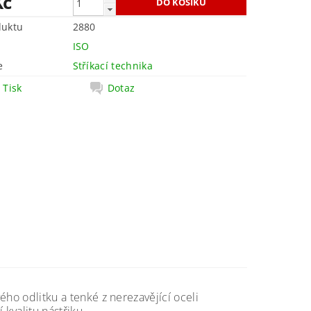
Kč
duktu
2880
ISO
e
Stříkací technika
Tisk
Dotaz
vého odlitku a tenké z nerezavějící oceli