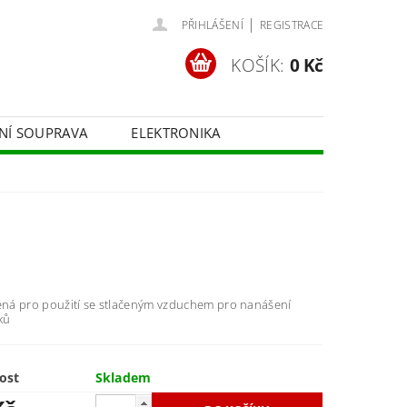
|
PŘIHLÁŠENÍ
REGISTRACE
KOŠÍK:
0 Kč
ČNÍ SOUPRAVA
ELEKTRONIKA
FOTOTECHNIKA
čená pro použití se stlačeným vzduchem pro nanášení
ků
ost
Skladem