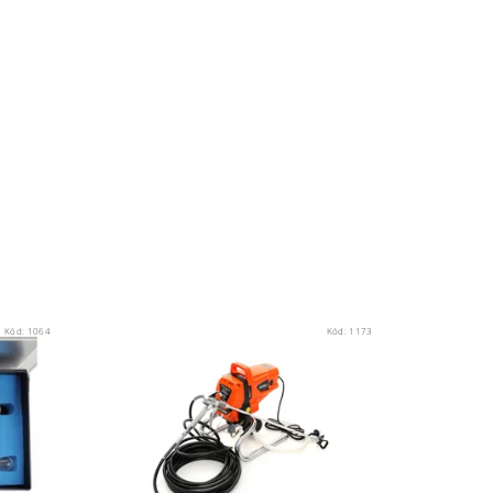
Kód:
1064
Kód:
1173