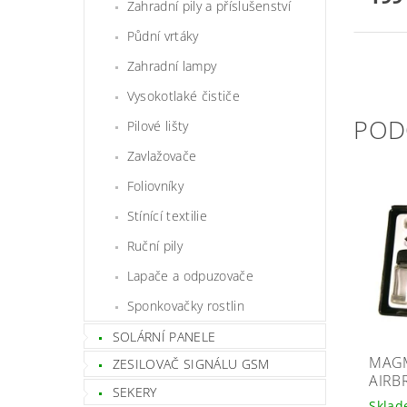
Zahradní pily a příslušenství
Půdní vrtáky
Zahradní lampy
Vysokotlaké čističe
POD
Pilové lišty
Zavlažovače
Foliovníky
Stínící textilie
Ruční pily
Lapače a odpuzovače
Sponkovačky rostlin
SOLÁRNÍ PANELE
MAGM
ZESILOVAČ SIGNÁLU GSM
AIRB
SEKERY
Skla