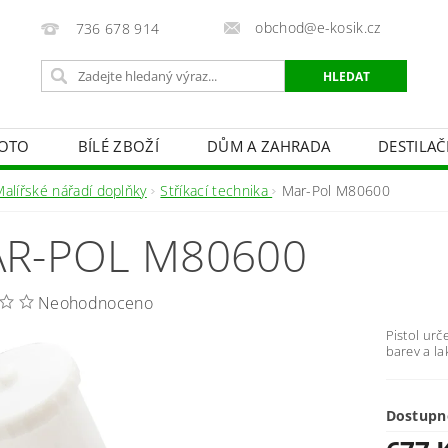
obchod@e-kosik.cz
736 678 914
OTO
BÍLÉ ZBOŽÍ
DŮM A ZAHRADA
DESTILA
VACÍ TECHNIKA A ALARMY
OSVĚTLENÍ
STUDIOVÁ 
Malířské nářadí doplňky
Stříkací technika
Mar-Pol M80600
PÉČE O TĚLO
OBCHODNÍ PODMÍNKY
KONTAKTY
R-POL M80600
Neohodnoceno
Pistol ur
barev a la
Dostupn