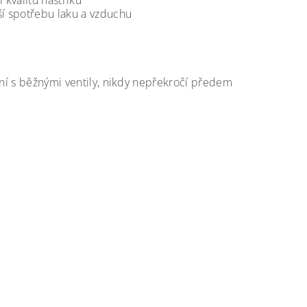
 kvalitu nástřiku
ší spotřebu laku a vzduchu
ání s běžnými ventily, nikdy nepřekročí předem