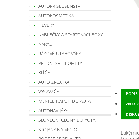
AUTOPŘÍSLUŠENSTVÍ
AUTOKOSMETIKA
HEVERY
NABÍJEČKY A STARTOVACÍ BOXY
NÁŘADÍ
RÁZOVÉ UTAHOVÁKY
PŘEDNÍ SVĚTLOMETY
KLÍČE
AUTO ZRCÁTKA
VYSAVAČE
POPIS
MĚNIČE NAPĚTÍ DO AUTA
ZNAČK
AUTONAVIJÁKY
DISKU
SLUNEČNÍ CLONY DO AUTA
STOJANY NA MOTO
Lakýrnic
PODPĚRY POD AUTO