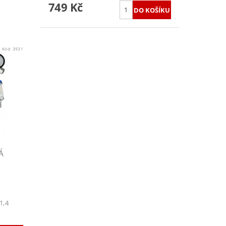
749 Kč
Kód:
3931
Á
1,4