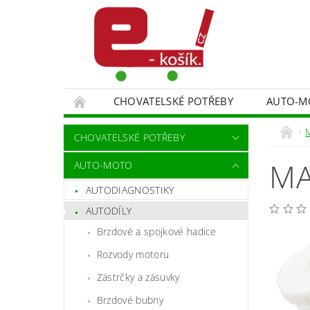
CHOVATELSKÉ POTŘEBY
AUTO-M
MALÍŘSKÉ NÁŘADÍ DOPLŇKY
MONITORO
CHOVATELSKÉ POTŘEBY
SPORT A TURISTIKA
DĚTSKÉ ZBOŽÍ
MA
AUTO-MOTO
AUTODIAGNOSTIKY
AUTODÍLY
Brzdové a spojkové hadice
Rozvody motoru
Zástrčky a zásuvky
Brzdové bubny