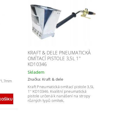
KRAFT & DELE PNEUMATICKÁ
OMÍTACÍ PISTOLE 3,5L 1''
KD10346
Skladem
Značka:
Kraft & dele
4/1,7mm
Kraft Pneumatická omítací pistole 3,5L
1''
KD10346
. Kvalitní pneumatická
pistole určená k nanášení na stropy
různých typů omítek,