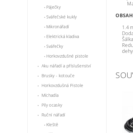
Maximá
Páječky
OBSAH
Svářečské kukly
Mikronářadí
1.4 mm
Dodate
Elektrická kladiva
Šálka 
Redukt
Svářečky
dehyd
Horkovzdušné pistole
Aku nářadí a příslušenství
SOU
Brusky - kotouče
Horkovzdušná Pistole
Míchadla
Pily ocasky
Ruční nářadí
Kleště