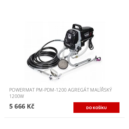
POWERMAT PM-PDM-1200 AGREGÁT MALÍŘSKÝ
1200W
5 666 Kč