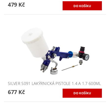
479 Kč
SILVER S091 LAKÝRNICKÁ PISTOLE 1.4 A 1.7 600ML
677 Kč