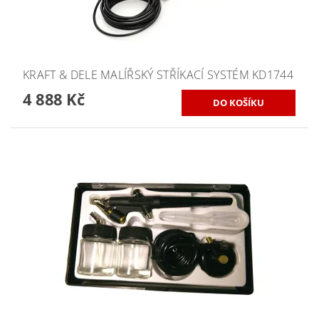
KRAFT & DELE MALÍŘSKÝ STŘÍKACÍ SYSTÉM KD1744
4 888 Kč