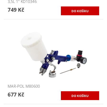
3,5L 1'' KD10346
749 Kč
MAR-POL M80600
677 Kč