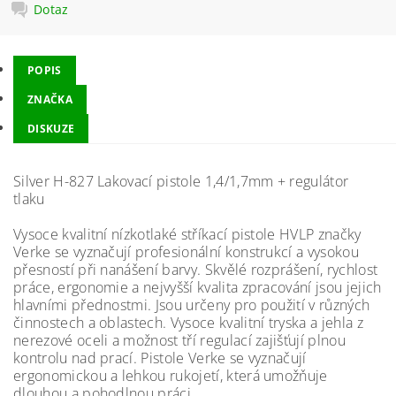
Dotaz
POPIS
ZNAČKA
DISKUZE
Silver H-827 Lakovací pistole 1,4/1,7mm + regulátor
tlaku
Vysoce kvalitní nízkotlaké stříkací pistole HVLP značky
Verke se vyznačují profesionální konstrukcí a vysokou
přesností při nanášení barvy. Skvělé rozprášení, rychlost
práce, ergonomie a nejvyšší kvalita zpracování jsou jejich
hlavními přednostmi. Jsou určeny pro použití v různých
činnostech a oblastech. Vysoce kvalitní tryska a jehla z
nerezové oceli a možnost tří regulací zajišťují plnou
kontrolu nad prací. Pistole Verke se vyznačují
ergonomickou a lehkou rukojetí, která umožňuje
dlouhou a pohodlnou práci.