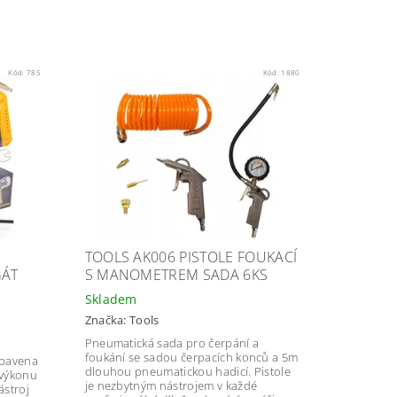
Kód:
785
Kód:
1880
TOOLS AK006 PISTOLE FOUKACÍ
GÁT
S MANOMETREM SADA 6KS
Skladem
Značka:
Tools
Pneumatická sada pro čerpání a
foukání se sadou čerpacích konců a 5m
ybavena
dlouhou pneumatickou hadicí. Pistole
výkonu
je nezbytným nástrojem v každé
ástroj