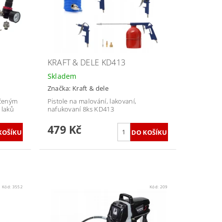
KRAFT & DELE KD413
Skladem
Značka:
Kraft & dele
ačeným
Pistole na malování, lakovaní,
 laků
nafukovaní 8ks KD413
479 Kč
Kód:
3552
Kód:
209