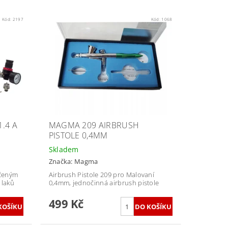
Kód:
2197
Kód:
1068
1.4 A
MAGMA 209 AIRBRUSH
PISTOLE 0,4MM
Skladem
Značka:
Magma
ačeným
Airbrush Pistole 209 pro Malovaní
 laků
0,4mm, jednočinná airbrush pistole
499 Kč