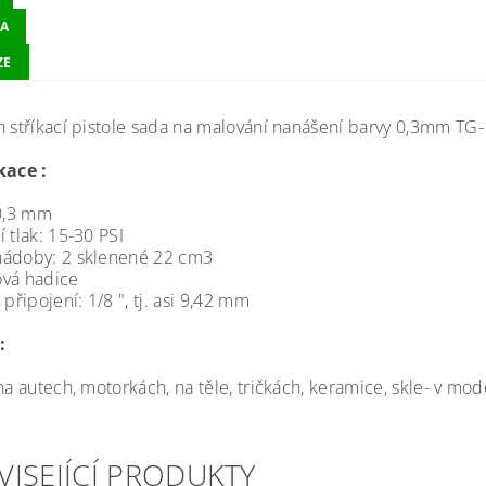
A
ZE
h stříkací pistole sada na malování nanášení barvy 0,3mm TG
kace :
 0,3 mm
 tlak: 15-30 PSI
ádoby: 2 sklenené 22 cm3
vá hadice
 připojení: 1/8 ", tj. asi 9,42 mm
:
na autech, motorkách, na těle, tričkách, keramice, skle- v mod
VISEJÍCÍ PRODUKTY