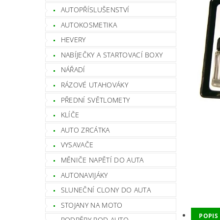
AUTOPŘÍSLUŠENSTVÍ
AUTOKOSMETIKA
HEVERY
NABÍJEČKY A STARTOVACÍ BOXY
NÁŘADÍ
RÁZOVÉ UTAHOVÁKY
PŘEDNÍ SVĚTLOMETY
KLÍČE
AUTO ZRCÁTKA
VYSAVAČE
MĚNIČE NAPĚTÍ DO AUTA
AUTONAVIJÁKY
SLUNEČNÍ CLONY DO AUTA
STOJANY NA MOTO
POPIS
PODPĚRY POD AUTO