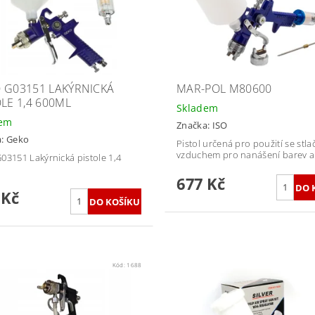
 G03151 LAKÝRNICKÁ
MAR-POL M80600
OLE 1,4 600ML
Skladem
dem
Značka:
ISO
a:
Geko
Pistol určená pro použití se stl
vzduchem pro nanášení barev a
03151 Lakýrnická pistole 1,4
677 Kč
 Kč
Kód:
1688