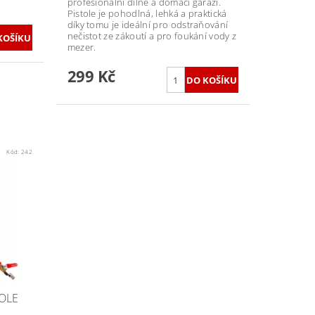
profesionální dílně a domácí garáži.
Pistole je pohodlná, lehká a praktická
díky tomu je ideální pro odstraňování
nečistot ze zákoutí a pro foukání vody z
mezer.
299 Kč
Kód:
242
TOLE