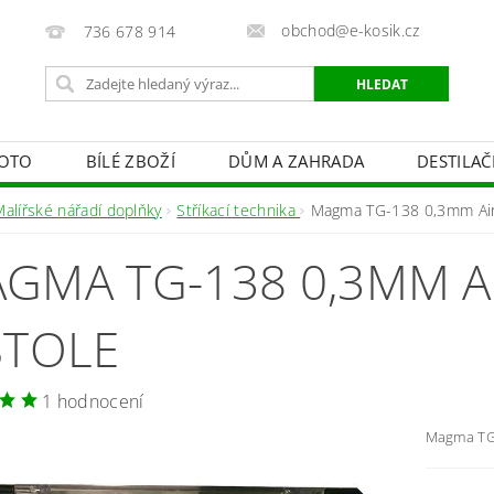
obchod@e-kosik.cz
736 678 914
OTO
BÍLÉ ZBOŽÍ
DŮM A ZAHRADA
DESTILA
VACÍ TECHNIKA A ALARMY
OSVĚTLENÍ
STUDIOVÁ 
Malířské nářadí doplňky
Stříkací technika
Magma TG-138 0,3mm Air
PÉČE O TĚLO
OBCHODNÍ PODMÍNKY
KONTAKTY
GMA TG-138 0,3MM 
STOLE
1 hodnocení
Magma TG-