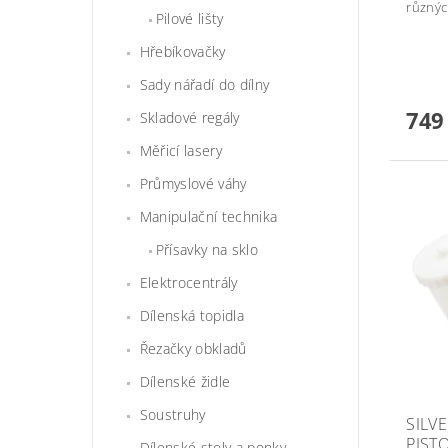
různýc
Pilové lišty
Hřebíkovačky
Sady nářadí do dílny
749
Skladové regály
Měřicí lasery
Průmyslové váhy
Manipulační technika
Přísavky na sklo
Elektrocentrály
Dílenská topidla
Řezačky obkladů
Dílenské židle
Soustruhy
SILV
PISTO
Dílenské stoly a ponky