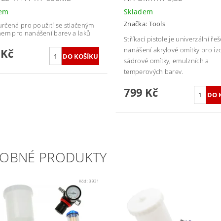
dem
Skladem
Značka:
Tools
 určená pro použití se stlačeným
em pro nanášení barev a laků
Stříkací pistole je univerzální ře
nanášení akrylové omítky pro izo
 Kč
sádrové omítky, emulzních a
temperových barev.
799 Kč
OBNÉ PRODUKTY
Kód:
3931