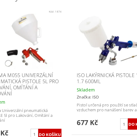
Kód:
1874
A M055 UNIVERZÁLNÍ
ISO LAKÝRNICKÁ PISTOLE 
MATICKÁ PISTOLE 5L PRO
1.7 600ML
VÁNÍ, OMÍTÁNÍ A
Skladem
OVÁNÍ
Značka:
ISO
dem
Pistol určená pro použití se stl
vzduchem pro nanášení barev a
Univerzální pneumatická
E 5l pro Lakování, Omítání a
ání
677 Kč
 Kč