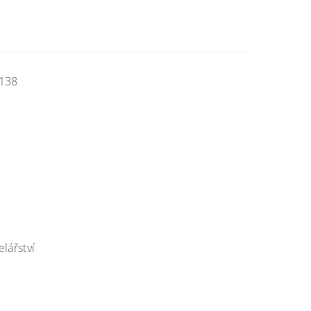
-138
elářství