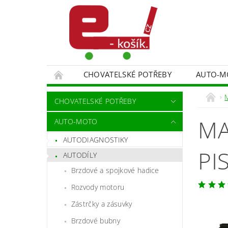
CHOVATELSKÉ POTŘEBY
AUTO-M
MALÍŘSKÉ NÁŘADÍ DOPLŇKY
MONITORO
CHOVATELSKÉ POTŘEBY
SPORT A TURISTIKA
DĚTSKÉ ZBOŽÍ
MA
AUTO-MOTO
AUTODIAGNOSTIKY
PI
AUTODÍLY
Brzdové a spojkové hadice
Rozvody motoru
Zástrčky a zásuvky
Brzdové bubny