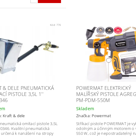
Kód:
776
T & DELE PNEUMATICKÁ
POWERMAT ELEKTRICKÝ
CÍ PISTOLE 3,5L 1''
MALÍŘSKÝ PISTOLE AGRE
346
PM-PDM-550M
dem
Skladem
a:
Kraft & dele
Značka:
Powermat
Pneumatická omítací pistole 3,5L
Stříkací pistole POWERMAT je v
0346
. Kvalitní pneumatická
odolným a účinným motorem o 
e určená k nanášení na stropy
550 W, což je nepostradatelný n