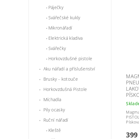
Páječky
Svářečské kukly
Mikronářadí
Elektrická kladiva
Svářečky
Horkovzdušné pistole
Aku nářadí a příslušenství
MAGM
Brusky - kotouče
PNEU
LAKO
Horkovzdušná Pistole
PÍSK
Míchadla
Skla
Pily ocasky
Magma 
PISTOL
Ruční nářadí
Pískov
Kleště
399