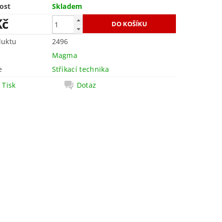
ost
Skladem
Kč
duktu
2496
Magma
e
Stříkací technika
Tisk
Dotaz