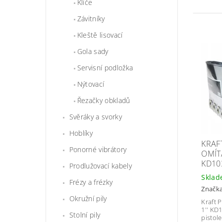
Klíče
Závitníky
Kleště lisovací
Gola sady
Servisní podložka
Nýtovací
Řezačky obkladů
Svěráky a svorky
Hoblíky
KRAF
Ponorné vibrátory
OMÍTA
KD10
Prodlužovací kabely
Skla
Frézy a frézky
Značk
Okružní pily
Kraft 
1''
KD1
Stolní pily
pistol