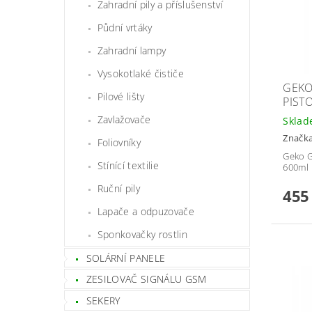
Zahradní pily a příslušenství
Půdní vrtáky
Zahradní lampy
Vysokotlaké čističe
GEKO
Pilové lišty
PIST
Zavlažovače
Skla
Značk
Foliovníky
Geko G
Stínící textilie
600ml
Ruční pily
455
Lapače a odpuzovače
Sponkovačky rostlin
SOLÁRNÍ PANELE
ZESILOVAČ SIGNÁLU GSM
SEKERY