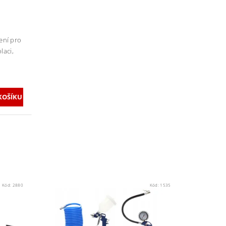
šení pro
laci,
Kód:
2880
Kód:
1535