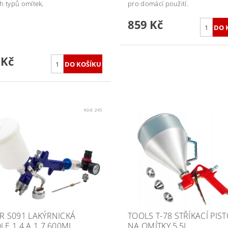
h typů omítek,
pro domácí použití.
859 Kč
 Kč
Kód:
245
ER S091 LAKÝRNICKÁ
TOOLS T-78 STŘÍKACÍ PIS
LE 1.4 A 1.7 600ML
NA OMÍTKY 5,5L