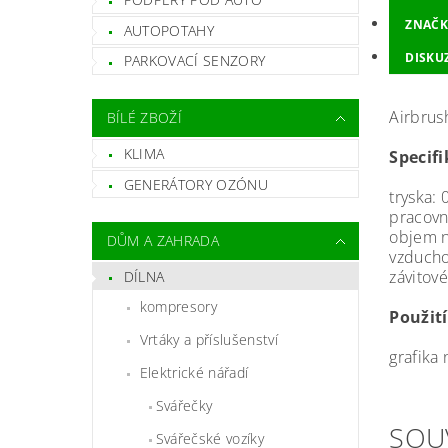
ZNAČK
AUTOPOTAHY
DISKU
PARKOVACÍ SENZORY
Airbrus
BÍLÉ ZBOŽÍ
KLIMA
Specifi
GENERÁTORY OZÓNU
tryska:
pracovní
objem n
DŮM A ZAHRADA
vzducho
závitové
DÍLNA
kompresory
Použití
Vrtáky a příslušenství
grafika 
Elektrické nářadí
Svářečky
SOU
Svářečské vozíky