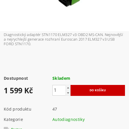
Diagnostický adaptér STN1170 ELM327 v3 OBD2 MS-CAN. Nejnovější
a nejrychlejší generace rozhraní Euroscan 2017 ELM327 v3 USB
FORD STN1170.
Dostupnost
Skladem
1 599 Kč
Kód produktu
47
Kategorie
Autodiagnostiky