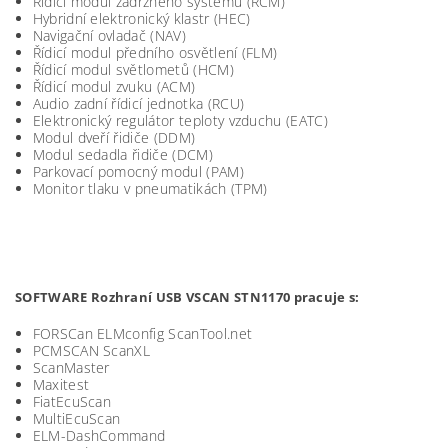
Řídicí modul zádržného systému (RCM)
Hybridní elektronický klastr (HEC)
Navigační ovladač (NAV)
Řídicí modul předního osvětlení (FLM)
Řídicí modul světlometů (HCM)
Řídicí modul zvuku (ACM)
Audio zadní řídicí jednotka (RCU)
Elektronický regulátor teploty vzduchu (EATC)
Modul dveří řidiče (DDM)
Modul sedadla řidiče (DCM)
Parkovací pomocný modul (PAM)
Monitor tlaku v pneumatikách (TPM)
SOFTWARE Rozhraní USB VSCAN STN1170 pracuje s:
FORSCan ELMconfig ScanTool.net
PCMSCAN ScanXL
ScanMaster
Maxitest
FiatEcuScan
MultiEcuScan
ELM-DashCommand