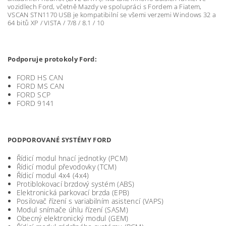
vozidlech Ford, včetně Mazdy ve spolupráci s Fordem a Fiatem,
VSCAN STN1170 USB je kompatibilní se všemi verzemi Windows 32 a
64 bitů XP / VISTA / 7/8 / 8.1 / 10
Podporuje protokoly Ford:
FORD HS CAN
FORD MS CAN
FORD SCP
FORD 9141
PODPOROVANÉ SYSTÉMY FORD
Řídicí modul hnací jednotky (PCM)
Řídicí modul převodovky (TCM)
Řídicí modul 4x4 (4x4)
Protiblokovací brzdový systém (ABS)
Elektronická parkovací brzda (EPB)
Posilovač řízení s variabilním asistencí (VAPS)
Modul snímače úhlu řízení (SASM)
Obecný elektronický modul (GEM)