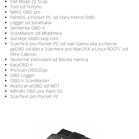
GM Mode 22 Scan
Tool od Terryho
Měřič OBD pro
PalmOS a Pocket PC od Dany Peters OBD
Logger od Jonathana
Senkerika OBD-II
ScanMaster od Wladimira
Gurskije obd2crazy.com,
ScanTest pro Pocket PC od Ivan Ganev aka a-cheese
pyOBD od dárce Sizemore pro MacOSX a Linux RDDTC od
Pete Calinski
Skutečné skenování od Brenta Harrisa
EasyOBD II
ProScan OBD2Spy
OBD Logger
OBD-II ScanMaster
RealScan wOBD od WDT
Měřidlo OBD pro Palm OS
ScanTest pro Pocket PC