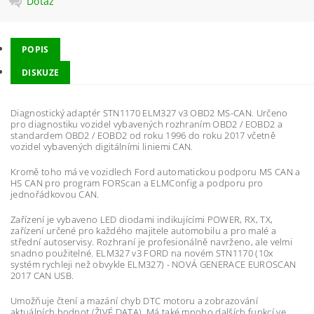
Dotaz
POPIS
DISKUZE
Diagnostický adaptér STN1170 ELM327 v3 OBD2 MS-CAN. Určeno
pro diagnostiku vozidel vybavených rozhraním OBD2 / EOBD2 a
standardem OBD2 / EOBD2 od roku 1996 do roku 2017 včetně
vozidel vybavených digitálními liniemi CAN.
Kromě toho má ve vozidlech Ford automatickou podporu MS CAN a
HS CAN pro program FORScan a ELMConfig a podporu pro
jednořádkovou CAN.
Zařízení je vybaveno LED diodami indikujícími POWER, RX, TX,
zařízení určené pro každého majitele automobilu a pro malé a
střední autoservisy. Rozhraní je profesionálně navrženo, ale velmi
snadno použitelné. ELM327 v3 FORD na novém STN1170 (10x
systém rychleji než obvykle ELM327) - NOVÁ GENERACE EUROSCAN
2017 CAN USB.
Umožňuje čtení a mazání chyb DTC motoru a zobrazování
aktuálních hodnot (ŽIVÉ DATA). Má také mnoho dalších funkcí ve