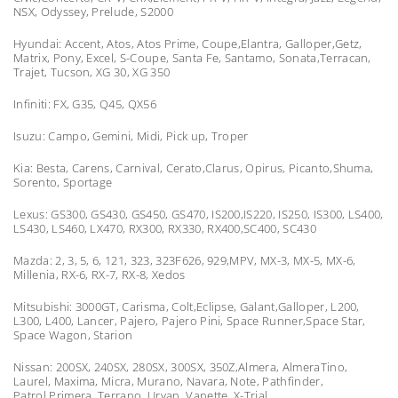
NSX, Odyssey, Prelude, S2000
Hyundai: Accent, Atos, Atos Prime, Coupe,Elantra, Galloper,Getz,
Matrix, Pony, Excel, S-Coupe, Santa Fe, Santamo, Sonata,Terracan,
Trajet, Tucson, XG 30, XG 350
Infiniti: FX, G35, Q45, QX56
Isuzu: Campo, Gemini, Midi, Pick up, Troper
Kia: Besta, Carens, Carnival, Cerato,Clarus, Opirus, Picanto,Shuma,
Sorento, Sportage
Lexus: GS300, GS430, GS450, GS470, IS200,IS220, IS250, IS300, LS400,
LS430, LS460, LX470, RX300, RX330, RX400,SC400, SC430
Mazda: 2, 3, 5, 6, 121, 323, 323F626, 929,MPV, MX-3, MX-5, MX-6,
Millenia, RX-6, RX-7, RX-8, Xedos
Mitsubishi: 3000GT, Carisma, Colt,Eclipse, Galant,Galloper, L200,
L300, L400, Lancer, Pajero, Pajero Pini, Space Runner,Space Star,
Space Wagon, Starion
Nissan: 200SX, 240SX, 280SX, 300SX, 350Z,Almera, AlmeraTino,
Laurel, Maxima, Micra, Murano, Navara, Note, Pathfinder,
Patrol,Primera, Terrano, Urvan, Vanette, X-Trial