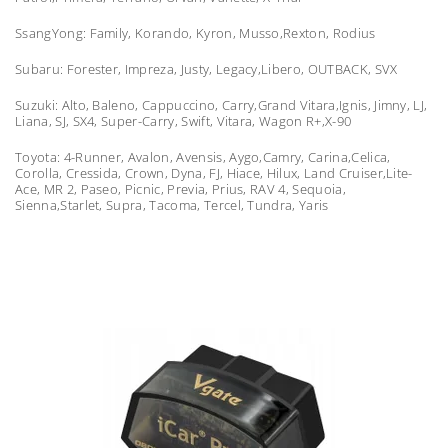
SsangYong: Family, Korando, Kyron, Musso,Rexton, Rodius
Subaru: Forester, Impreza, Justy, Legacy,Libero, OUTBACK, SVX
Suzuki: Alto, Baleno, Cappuccino, Carry,Grand Vitara,Ignis, Jimny, LJ,
Liana, SJ, SX4, Super-Carry, Swift, Vitara, Wagon R+,X-90
Toyota: 4-Runner, Avalon, Avensis, Aygo,Camry, Carina,Celica,
Corolla, Cressida, Crown, Dyna, FJ, Hiace, Hilux, Land Cruiser,Lite-
Ace, MR 2, Paseo, Picnic, Previa, Prius, RAV 4, Sequoia,
Sienna,Starlet, Supra, Tacoma, Tercel, Tundra, Yaris