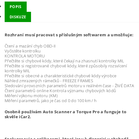
POPIS
DISKUZE
Rozhraní musí pracovat s příslušným softwarem a umožňuje:
Čtení a mazání chyb OBD-II
Vyčistěte kontrolku
KONTROLA MOTORU
Přečtěte si chybové kódy, které čekají na zhasnutí kontrolky MIL
Přečtěte si registrované chybové kódy, které způsobily rozsvícení
kontrolky MIL
Přečtěte si obecné a charakteristické chybové kódy výrobce
Náhled zmrazených rámečků - FREEZE FRAMES
Sledování provozních parametrů motoru v reálném čase - ŽIVÉ DATA
Čtení parametrů online Kontrola významu chybových kódů
Měření výkonu motoru (KM)
Měření parametrů, jako je čas od 0 do 100 km / h
Osobně používám Auto Scanner a Torque Pro a funguje to
skvěle iCar2.