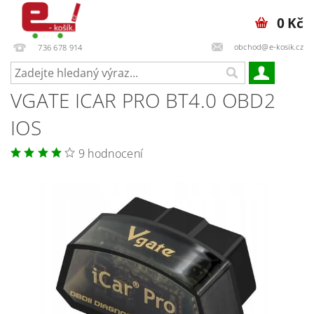
0 Kč
obchod@e-kosik.cz
736 678 914
VGATE ICAR PRO BT4.0 OBD2
IOS
9 hodnocení