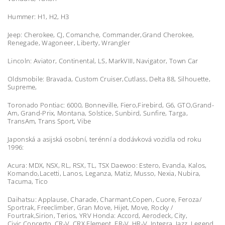
Hummer: H1, H2, H3
Jeep: Cherokee, CJ, Comanche, Commander,Grand Cherokee,
Renegade, Wagoneer, Liberty, Wrangler
Lincoln: Aviator, Continental, LS, MarkVIII, Navigator, Town Car
Oldsmobile: Bravada, Custom Cruiser,Cutlass, Delta 88, Silhouette,
Supreme,
Toronado Pontiac: 6000, Bonneville, Fiero,Firebird, G6, GTO,Grand-
Am, Grand-Prix, Montana, Solstice, Sunbird, Sunfire, Targa,
TransAm, Trans Sport, Vibe
Japonská a asijská osobní, terénní a dodávková vozidla od roku
1996:
Acura: MDX, NSX, RL, RSX, TL, TSX Daewoo: Estero, Evanda, Kalos,
Komando,Lacetti, Lanos, Leganza, Matiz, Musso, Nexia, Nubira,
Tacuma, Tico
Daihatsu: Applause, Charade, Charmant,Copen, Cuore, Feroza/
Sportrak, Freeclimber, Gran Move, Hijet, Move, Rocky /
Fourtrak,Sirion, Terios, YRV Honda: Accord, Aerodeck, City,
Civic,Concerto, CR-V, CRX,Element, FR-V, HR-V, Integra, Jazz, Legend,