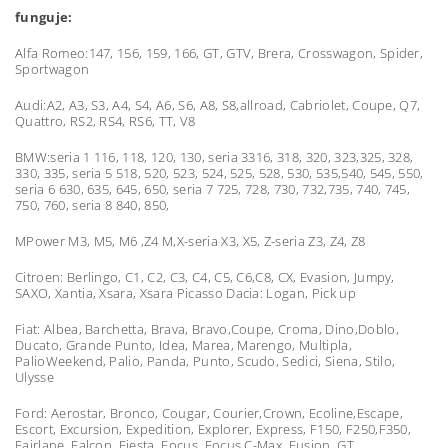
funguje:
Alfa Romeo:147, 156, 159, 166, GT, GTV, Brera, Crosswagon, Spider,
Sportwagon
Audi:A2, A3, S3, A4, S4, A6, S6, A8, S8,allroad, Cabriolet, Coupe, Q7,
Quattro, RS2, RS4, RS6, TT, V8
BMW:seria 1 116, 118, 120, 130, seria 3316, 318, 320, 323,325, 328,
330, 335, seria 5 518, 520, 523, 524, 525, 528, 530, 535,540, 545, 550,
seria 6 630, 635, 645, 650, seria 7 725, 728, 730, 732,735, 740, 745,
750, 760, seria 8 840, 850,
MPower M3, M5, M6 ,Z4 M,X-seria X3, X5, Z-seria Z3, Z4, Z8
Citroen: Berlingo, C1, C2, C3, C4, C5, C6,C8, CX, Evasion, Jumpy,
SAXO, Xantia, Xsara, Xsara Picasso Dacia: Logan, Pick up
Fiat: Albea, Barchetta, Brava, Bravo,Coupe, Croma, Dino,Doblo,
Ducato, Grande Punto, Idea, Marea, Marengo, Multipla,
PalioWeekend, Palio, Panda, Punto, Scudo, Sedici, Siena, Stilo,
Ulysse
Ford: Aerostar, Bronco, Cougar, Courier,Crown, Ecoline,Escape,
Escort, Excursion, Expedition, Explorer, Express, F150, F250,F350,
Fairlane, Falcon, Fiesta, Focus, Focus C-Max, Fusion, GT,