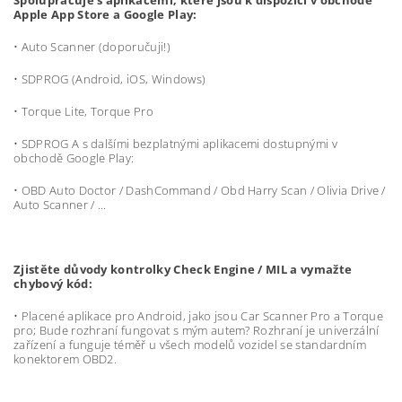
Spolupracuje s aplikacemi, které jsou k dispozici v obchodě
Apple App Store a Google Play:
• Auto Scanner (doporučuji!)
• SDPROG (Android, iOS, Windows)
• Torque Lite, Torque Pro
• SDPROG A s dalšími bezplatnými aplikacemi dostupnými v
obchodě Google Play:
• OBD Auto Doctor / DashCommand / Obd Harry Scan / Olivia Drive /
Auto Scanner / ...
Zjistěte důvody kontrolky Check Engine / MIL a vymažte
chybový kód:
• Placené aplikace pro Android, jako jsou Car Scanner Pro a Torque
pro; Bude rozhraní fungovat s mým autem? Rozhraní je univerzální
zařízení a funguje téměř u všech modelů vozidel se standardním
konektorem OBD2.