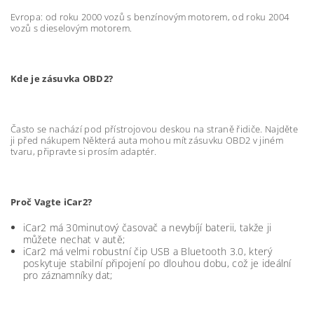
Evropa: od roku 2000 vozů s benzínovým motorem, od roku 2004
vozů s dieselovým motorem.
Kde je zásuvka OBD2?
Často se nachází pod přístrojovou deskou na straně řidiče. Najděte
ji před nákupem Některá auta mohou mít zásuvku OBD2 v jiném
tvaru, připravte si prosím adaptér.
Proč Vagte iCar2?
iCar2 má 30minutový časovač a nevybíjí baterii, takže ji
můžete nechat v autě;
iCar2 má velmi robustní čip USB a Bluetooth 3.0, který
poskytuje stabilní připojení po dlouhou dobu, což je ideální
pro záznamníky dat;