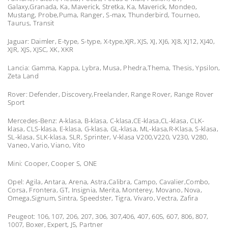
Galaxy,Granada, Ka, Maverick, Stretka, Ka, Maverick, Mondeo,
Mustang, Probe,Puma, Ranger, S-max, Thunderbird, Tourneo,
Taurus, Transit
Jaguar: Daimler, E-type, S-type, X-type,XJR, XJS, XJ, XJ6, XJ8, XJ12, XJ40,
XJR, XJS, XJSC, XK, XKR
Lancia: Gamma, Kappa, Lybra, Musa, Phedra,Thema, Thesis, Ypsilon,
Zeta Land
Rover: Defender, Discovery,Freelander, Range Rover, Range Rover
Sport
Mercedes-Benz: A-klasa, B-klasa, C-klasa,CE-klasa,CL-klasa, CLK-
klasa, CLS-klasa, E-klasa, G-klasa, GL-klasa, ML-klasa,R-Klasa, S-klasa,
SL-klasa, SLK-klasa, SLR, Sprinter, V-klasa V200,V220, V230, V280,
Vaneo, Vario, Viano, Vito
Mini: Cooper, Cooper S, ONE
Opel: Agila, Antara, Arena, Astra,Calibra, Campo, Cavalier,Combo,
Corsa, Frontera, GT, Insignia, Merita, Monterey, Movano, Nova,
Omega,Signum, Sintra, Speedster, Tigra, Vivaro, Vectra, Zafira
Peugeot: 106, 107, 206, 207, 306, 307,406, 407, 605, 607, 806, 807,
1007, Boxer, Expert, J5, Partner