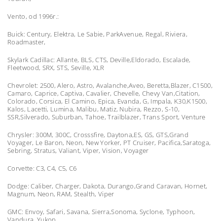
Vento, od 1996r.:
Buick: Century, Elektra, Le Sabie, ParkAvenue, Regal, Riviera,
Roadmaster,
Skylark Cadillac: Allante, BLS, CTS, Deville,Eldorado, Escalade,
Fleetwood, SRX, STS, Seville, XLR
Chevrolet: 2500, Alero, Astro, Avalanche,Aveo, Beretta,Blazer, C1500,
Camaro, Caprice, Captiva, Cavalier, Chevelle, Chevy Van,Citation,
Colorado, Corsica, El Camino, Epica, Evanda, G, Impala, K30,K1500,
Kalos, Lacetti, Lumina, Malibu, Matiz, Nubira, Rezzo, S-10,
SSR,Silverado, Suburban, Tahoe, Trailblazer, Trans Sport, Venture
Chrysler: 300M, 300C, Crosssfire, Daytona,ES, GS, GTS,Grand
Voyager, Le Baron, Neon, New Yorker, PT Cruiser, Pacifica,Saratoga,
Sebring, Stratus, Valiant, Viper, Vision, Voyager
Corvette: C3, C4, C5, C6
Dodge: Caliber, Charger, Dakota, Durango,Grand Caravan, Hornet,
Magnum, Neon, RAM, Stealth, Viper
GMC: Envoy, Safari, Savana, Sierra,Sonoma, Syclone, Typhoon,
Vandura, Yukon