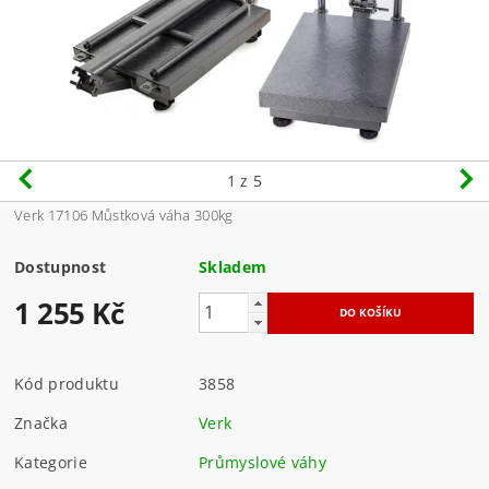
1
z 5
Verk 17106 Můstková váha 300kg
Dostupnost
Skladem
1 255 Kč
Kód produktu
3858
Značka
Verk
Kategorie
Průmyslové váhy