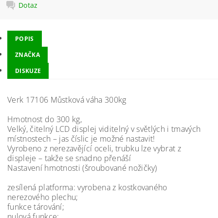
Dotaz
POPIS
ZNAČKA
DISKUZE
Verk 17106 Můstková váha 300kg
Hmotnost do 300 kg,
Velký, čitelný LCD displej viditelný v světlých i tmavých
místnostech – jas číslic je možné nastavit!
Vyrobeno z nerezavějící oceli, trubku lze vybrat z
displeje – takže se snadno přenáší
Nastavení hmotnosti (šroubované nožičky)
zesílená platforma: vyrobena z kostkovaného
nerezového plechu;
funkce tárování;
nulová funkce;