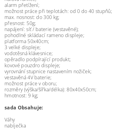
alarm přetížení;
možnost práce při teplotách: od 0 do 40 stupňů;
max. nosnost: do 300 kg;
přesnost: 50g;
napájení: síť / baterie (vestavěné);
pohodlné skládací rameno displeje;
platforma 50x40cm;
3 velké displeje;
vodotěsná klávesnice;
opěradlo podpírající produkt;
kovové pouzdro displeje;
vyrovnání stupnice nastavením nožiček;
vestavěná 4V baterie;
možnost práce v oboru;
rozměry (výška/šířka/délka): 80x40x50cm;
hmotnost: 9 kg;
sada Obsahuje:
Váhy
nabíječka