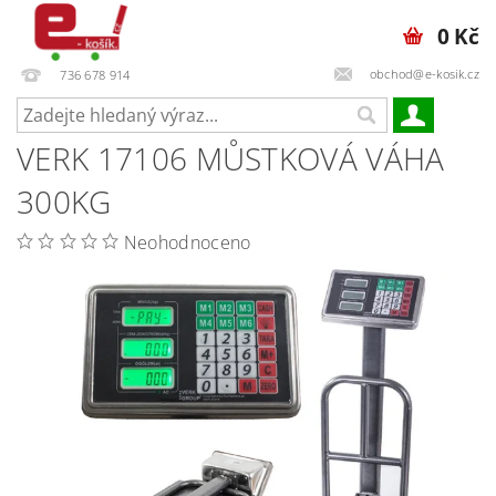
0 Kč
obchod@e-kosik.cz
736 678 914
VERK 17106 MŮSTKOVÁ VÁHA
300KG
Neohodnoceno