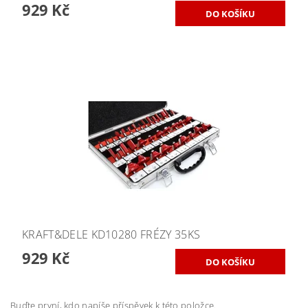
929 Kč
KRAFT&DELE KD10280 FRÉZY 35KS
929 Kč
Buďte první, kdo napíše příspěvek k této položce.