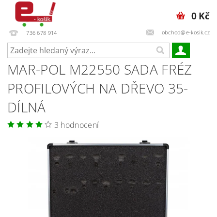
0 Kč
obchod@e-kosik.cz
736 678 914
MAR-POL M22550 SADA FRÉZ
PROFILOVÝCH NA DŘEVO 35-
DÍLNÁ
3 hodnocení