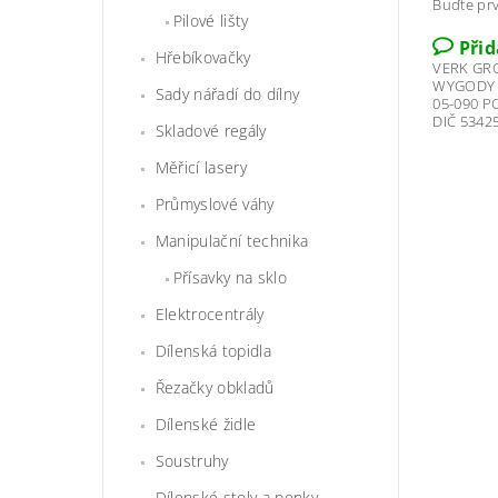
Buďte prv
Pilové lišty
Při
Hřebíkovačky
VERK GR
WYGODY 
Sady nářadí do dílny
05-090 
DIČ 5342
Skladové regály
Měřicí lasery
Průmyslové váhy
Manipulační technika
Přísavky na sklo
Elektrocentrály
Dílenská topidla
Řezačky obkladů
Dílenské židle
Soustruhy
Dílenské stoly a ponky