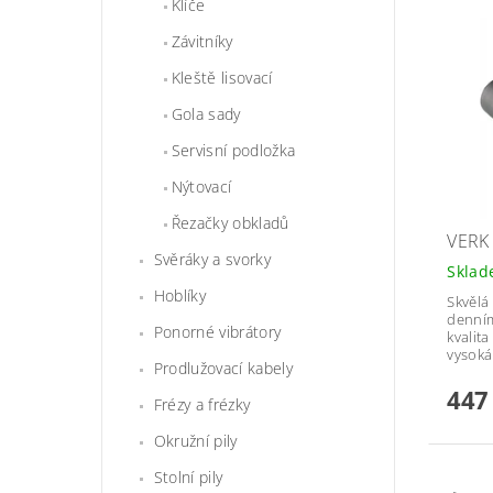
Klíče
Závitníky
Kleště lisovací
Gola sady
Servisní podložka
Nýtovací
Řezačky obkladů
VERK
Svěráky a svorky
Skla
Hoblíky
Skvělá
denním 
Ponorné vibrátory
kvalit
vysoká
Prodlužovací kabely
447
Frézy a frézky
Okružní pily
Stolní pily