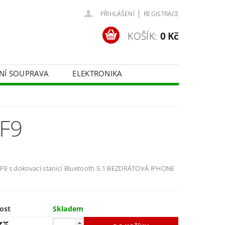
|
PŘIHLÁŠENÍ
REGISTRACE
KOŠÍK:
0 Kč
ČNÍ SOUPRAVA
ELEKTRONIKA
FOTOTECHNIKA
F9
 F9 s dokovací stanicí Bluetooth 5.1 BEZDRÁTOVÁ IPHONE
ost
Skladem