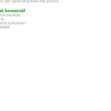
ní, kdo napíše příspěvek k této položce.
dat komentář
OUP SIKORSKI
16
PODOLSZYN NOWY
500808