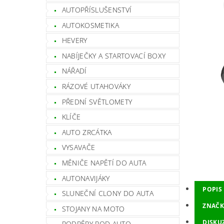
AUTOPŘÍSLUŠENSTVÍ
AUTOKOSMETIKA
HEVERY
NABÍJEČKY A STARTOVACÍ BOXY
NÁŘADÍ
RÁZOVÉ UTAHOVÁKY
PŘEDNÍ SVĚTLOMETY
KLÍČE
AUTO ZRCÁTKA
VYSAVAČE
MĚNIČE NAPĚTÍ DO AUTA
AUTONAVIJÁKY
POPIS
SLUNEČNÍ CLONY DO AUTA
ZNAČK
STOJANY NA MOTO
DISKU
PODPĚRY POD AUTO