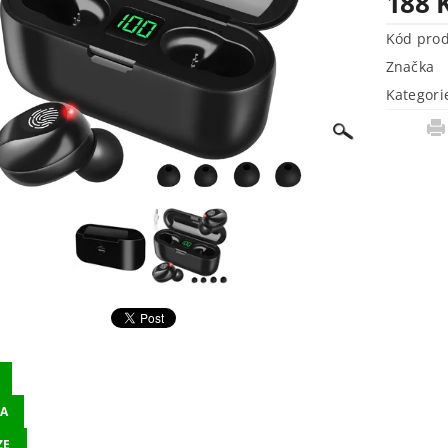
188 
Kód pro
Značka
Kategori
A
ZE