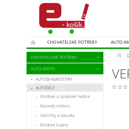
CHOVATELSKÉ POTŘEBY
AUTO-M
MALÍŘSKÉ NÁŘADÍ DOPLŇKY
MONITORO
E
CHOVATELSKÉ POTŘEBY
SPORT A TURISTIKA
DĚTSKÉ ZBOŽÍ
VE
AUTO-MOTO
AUTODIAGNOSTIKY
AUTODÍLY
Brzdové a spojkové hadice
Rozvody motoru
Zástrčky a zásuvky
Brzdové bubny