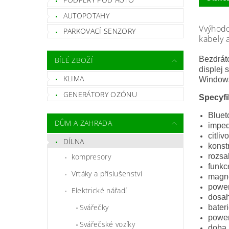
AUTOPOTAHY
Vvýhodo
PARKOVACÍ SENZORY
kabely a
Bezdráto
BÍLÉ ZBOŽÍ
displej 
KLIMA
Window
GENERÁTORY OZÓNU
Specyfi
Bluet
DŮM A ZAHRADA
impe
citliv
DÍLNA
konst
rozsa
kompresory
funkc
Vrtáky a příslušenství
magne
power
Elektrické nářadí
dosah
Svářečky
bater
powe
Svářečské vozíky
doba 