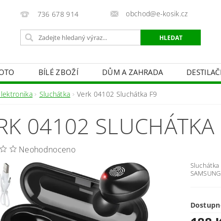
obchod@e-kosik.cz
736 678 914
OTO
BÍLÉ ZBOŽÍ
DŮM A ZAHRADA
DESTILA
VACÍ TECHNIKA A ALARMY
OSVĚTLENÍ
STUDIOVÁ 
lektronika
Sluchátka
Verk 04102 Sluchátka F9
PÉČE O TĚLO
OBCHODNÍ PODMÍNKY
KONTAKTY
RK 04102 SLUCHÁTKA 
Neohodnoceno
Sluchátka
SAMSUNG
Dostupn