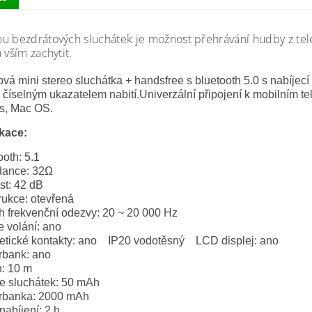
u bezdrátových sluchátek je možnost přehrávání hudby z tele
 vším zachytit.
vá mini stereo sluchátka + handsfree s bluetooth 5.0 s nabíjec
s číselným ukazatelem nabití.Univerzální připojení k mobilním t
s, Mac OS.
kace:
ooth: 5.1
dance: 32Ω
ost: 42 dB
rukce: otevřená
h frekvenční odezvy: 20 ~ 20 000 Hz
e volání: ano
tické kontakty: ano IP20 vodotěsný LCD displej: ano
bank: ano
: 10 m
ie sluchátek: 50 mAh
rbanka: 2000 mAh
nabíjení: 2 h