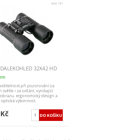
Kód:
737
 DALEKOHLED 32X42 HD
dem
 viditelnost při pozorování za
světle i za svítání, vynikající
a obrazu, ergonomický design a
 optická výkonnost.
 Kč