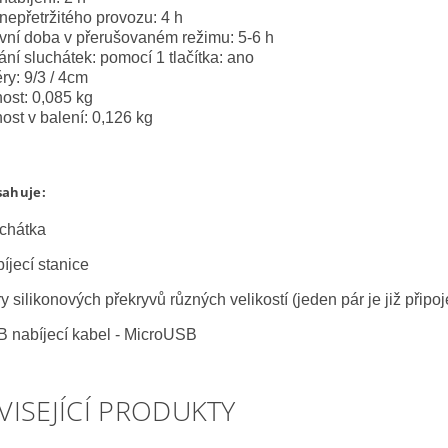
nepřetržitého provozu: 4 h
vní doba v přerušovaném režimu: 5-6 h
ání sluchátek: pomocí 1 tlačítka: ano
ry: 9/3 / 4cm
ost: 0,085 kg
ost v balení: 0,126 kg
sahuje:
chátka
íjecí stanice
 silikonových překryvů různých velikostí (jeden pár je již připo
nabíjecí kabel - MicroUSB
VISEJÍCÍ PRODUKTY