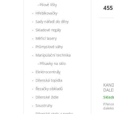
Pilové lišty
455
Hřebíkovačky
Sady nářadí do dílny
Skladové regály
Měřicí lasery
Průmyslové váhy
Manipulační technika
Přísavky na sklo
Elektrocentrály
Dílenská topidla
KAND
Řezačky obkladů
DALE
Skla
Dílenské židle
Přenos
Soustruhy
daleko
Dílenské stoly a ponky