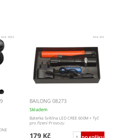
Kód:
3060
Kód:
455
F9
BAILONG 08273
Skladem
Baterka Svítilna LED CREE 600M + Tyč
pro řízení Provozu
HONE
179 Kč