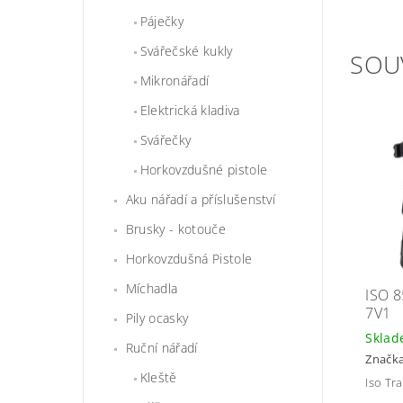
Páječky
Svářečské kukly
SOU
Mikronářadí
Elektrická kladiva
Svářečky
Horkovzdušné pistole
Aku nářadí a příslušenství
Brusky - kotouče
Horkovzdušná Pistole
Míchadla
ISO 
7V1
Pily ocasky
Skla
Ruční nářadí
Značk
Kleště
Iso Tr