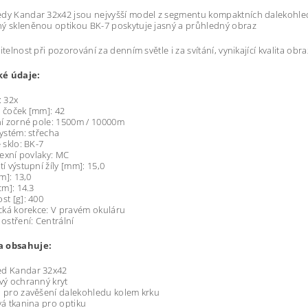
dy Kandar 32x42 jsou nejvyšší model z segmentu kompaktních dalekohledů, 
ý skleněnou optikou BK-7 poskytuje jasný a průhledný obraz
ditelnost při pozorování za denním světle i za svítání, vynikající kvalita o
é údaje:
: 32x
oček [mm]: 42
 zorné pole: 1500m / 10000m
stém: střecha
sklo: BK-7
exní povlaky: MC
výstupní žíly [mm]: 15,0
m]: 13,0
m]: 14.3
 [g]: 400
ká korekce: V pravém okuláru
stření: Centrální
a obsahuje:
ed Kandar 32x42
 ochranný kryt
ro zavěšení dalekohledu kolem krku
 tkanina pro optiku