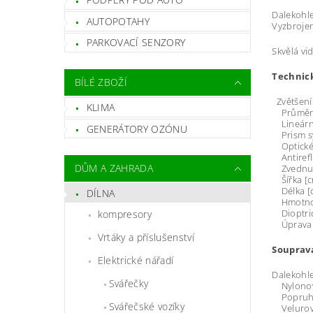
Dalekohle
AUTOPOTAHY
Vyzbrojen
PARKOVACÍ SENZORY
Skvělá vi
Technick
BÍLÉ ZBOŽÍ
Zvětšení
KLIMA
Průměr č
Lineární
GENERÁTORY OZÓNU
Prism sy
Optické 
Antirefl
DŮM A ZAHRADA
Zvednutí 
Šířka [c
Délka [c
DÍLNA
Hmotnost
Dioptric
kompresory
Úprava o
Vrtáky a příslušenství
Souprav
Elektrické nářadí
Dalekohl
Svářečky
Nylonový
Popruh p
Svářečské vozíky
Velurová