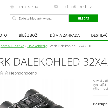
obchod@e-kosik.cz
736 678 914
OTO
BÍLÉ ZBOŽÍ
DŮM A ZAHRADA
DESTILA
VACÍ TECHNIKA A ALARMY
OSVĚTLENÍ
STUDIOVÁ 
port a Turistika
Dalekohledy
Verk Dalekohled 32x42 HD
PÉČE O TĚLO
OBCHODNÍ PODMÍNKY
KONTAKTY
RK DALEKOHLED 32X4
Neohodnoceno
Skvělá vid
vynikající
výkonnost
Dostupn