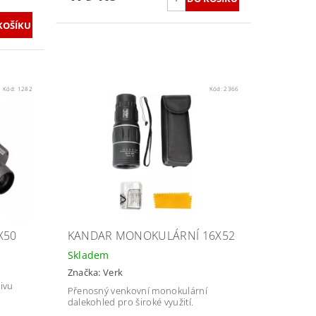
Kód:
1282
Kód:
2366
X50
KANDAR MONOKULÁRNÍ 16X52
Skladem
Značka:
Verk
ivu
Přenosný venkovní monokulární
dalekohled pro široké využití.