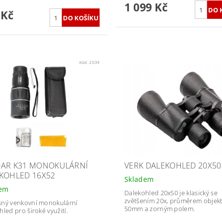
1 099 Kč
 Kč
Kód:
2039
AR K31 MONOKULÁRNÍ
VERK DALEKOHLED 20X50
KOHLED 16X52
Skladem
dem
Dalekohled 20x50 je klasický se
zvětšením 20x, průměrem objekt
ný venkovní monokulární
50mm a zorným polem.
hled pro široké využití.