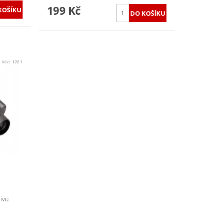
199 Kč
Kód:
1281
ivu