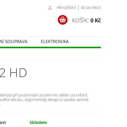
|
PŘIHLÁŠENÍ
REGISTRACE
KOŠÍK:
0 Kč
ČNÍ SOUPRAVA
ELEKTRONIKA
FOTOTECHNIKA
2 HD
itelnost při pozorování za denním světle i za svítání,
 kvalita obrazu, ergonomický design a vysoká optická
.
ost
Skladem