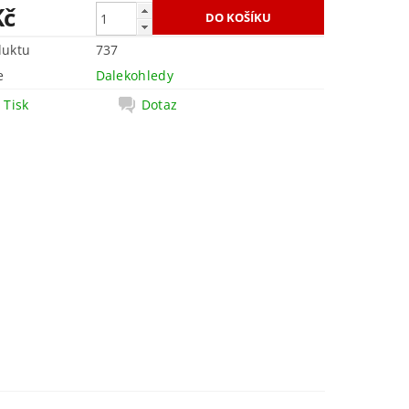
Kč
duktu
737
e
Dalekohledy
Tisk
Dotaz