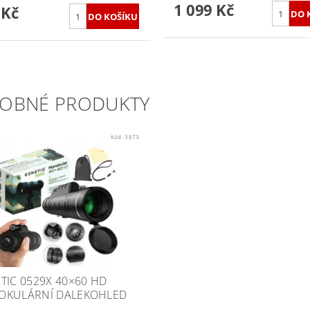
1 099 Kč
 Kč
OBNÉ PRODUKTY
Kód:
3873
TIC 0529X 40×60 HD
KULÁRNÍ DALEKOHLED