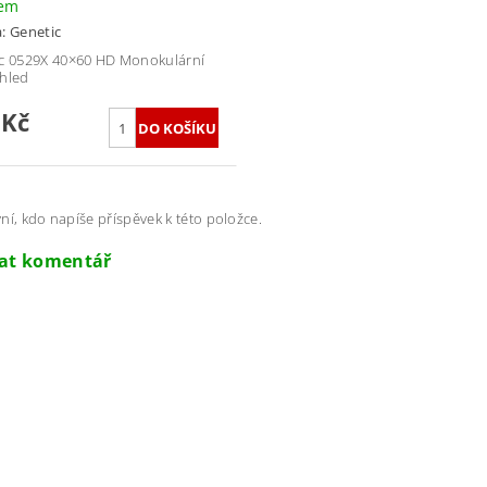
dem
a:
Genetic
c 0529X 40×60 HD Monokulární
hled
 Kč
ní, kdo napíše příspěvek k této položce.
dat komentář