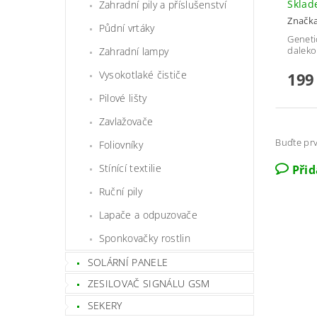
Skla
Zahradní pily a příslušenství
Značk
Půdní vrtáky
Geneti
daleko
Zahradní lampy
Vysokotlaké čističe
199
Pilové lišty
Zavlažovače
Buďte prv
Foliovníky
Stínící textilie
Při
Ruční pily
Lapače a odpuzovače
Sponkovačky rostlin
SOLÁRNÍ PANELE
ZESILOVAČ SIGNÁLU GSM
SEKERY