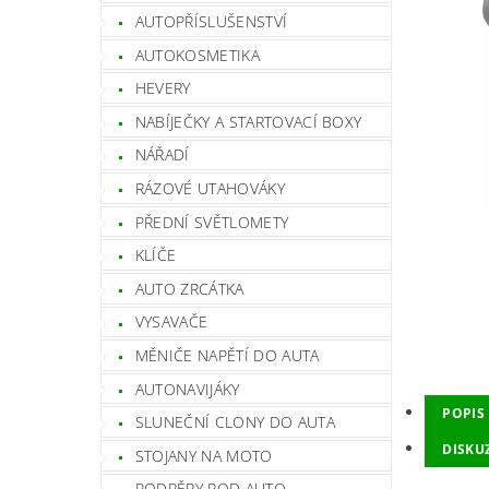
AUTOPŘÍSLUŠENSTVÍ
AUTOKOSMETIKA
HEVERY
NABÍJEČKY A STARTOVACÍ BOXY
NÁŘADÍ
RÁZOVÉ UTAHOVÁKY
PŘEDNÍ SVĚTLOMETY
KLÍČE
AUTO ZRCÁTKA
VYSAVAČE
MĚNIČE NAPĚTÍ DO AUTA
AUTONAVIJÁKY
POPIS
SLUNEČNÍ CLONY DO AUTA
DISKU
STOJANY NA MOTO
PODPĚRY POD AUTO