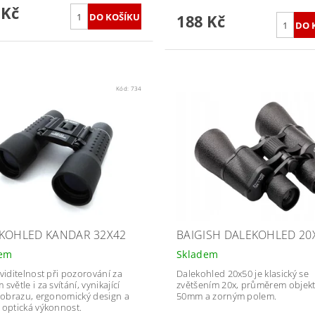
 Kč
188 Kč
Kód:
734
KOHLED KANDAR 32X42
BAIGISH DALEKOHLED 20
dem
Skladem
 viditelnost při pozorování za
Dalekohled 20x50 je klasický se
světle i za svítání, vynikající
zvětšením 20x, průměrem objekt
a obrazu, ergonomický design a
50mm a zorným polem.
 optická výkonnost.