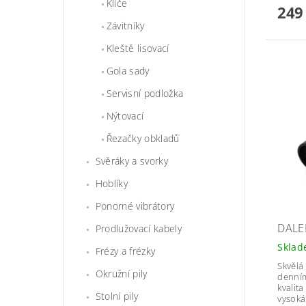
Klíče
249
Závitníky
Kleště lisovací
Gola sady
Servisní podložka
Nýtovací
Řezačky obkladů
Svěráky a svorky
Hoblíky
Ponorné vibrátory
DALE
Prodlužovací kabely
Skla
Frézy a frézky
Skvělá
Okružní pily
denním 
kvalit
Stolní pily
vysoká