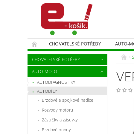
CHOVATELSKÉ POTŘEBY
AUTO-M
MALÍŘSKÉ NÁŘADÍ DOPLŇKY
MONITORO
S
CHOVATELSKÉ POTŘEBY
SPORT A TURISTIKA
DĚTSKÉ ZBOŽÍ
VE
AUTO-MOTO
AUTODIAGNOSTIKY
AUTODÍLY
Brzdové a spojkové hadice
Rozvody motoru
Zástrčky a zásuvky
Brzdové bubny