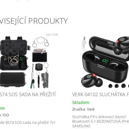
VISEJÍCÍ PRODUKTY
Kód:
2258
8574 SOS SADA NA PŘEŽITÍ
VERK 04102 SLUCHÁTKA 
Skladem
dem
Značka:
Verk
a:
ISO
Sluchátka F9 s dokovací stanicí
Bluetooth 5.1 BEZDRÁTOVÁ IP
ade 8574 SOS sada na přežití 7v1
SAMSUNG