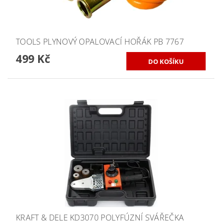
TOOLS PLYNOVÝ OPALOVACÍ HOŘÁK PB 7767
499 Kč
KRAFT & DELE KD3070 POLYFÚZNÍ SVÁŘEČKA