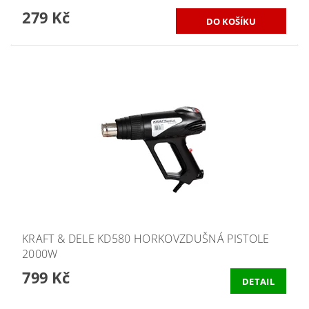
279 Kč
KRAFT & DELE KD580 HORKOVZDUŠNÁ PISTOLE
2000W
799 Kč
DETAIL