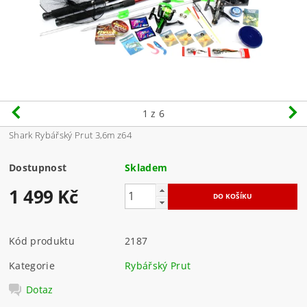
1
z 6
Shark Rybářský Prut 3,6m z64
Dostupnost
Skladem
1 499 Kč
Kód produktu
2187
Kategorie
Rybářský Prut
Dotaz