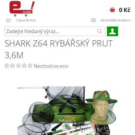
0 Kč
obchod@e-kosik.cz
736 678 914
SHARK Z64 RYBÁŘSKÝ PRUT
3,6M
Neohodnoceno