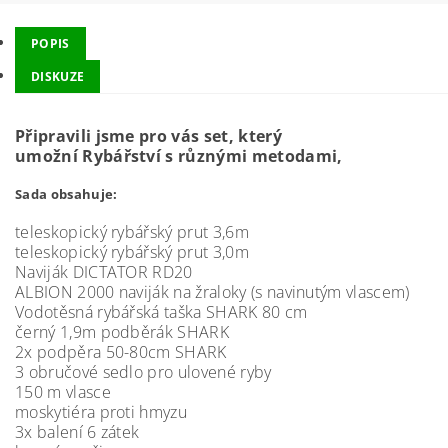
POPIS
DISKUZE
Připravili jsme pro vás set, který
umožní
Rybářství
s různými metodami,
Sada obsahuje:
teleskopický rybářský prut 3,6m
teleskopický rybářský prut 3,0m
Naviják DICTATOR RD20
ALBION 2000 naviják na žraloky (s navinutým vlascem)
Vodotěsná rybářská taška SHARK 80 cm
černý 1,9m podběrák SHARK
2x podpěra 50-80cm SHARK
3 obručové sedlo pro ulovené ryby
150 m vlasce
moskytiéra proti hmyzu
3x balení 6 zátek