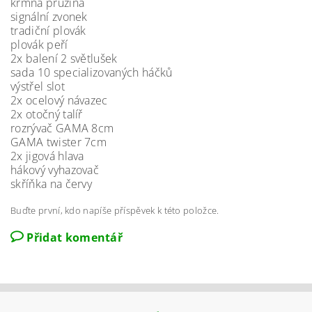
krmná pružina
signální zvonek
tradiční plovák
plovák peří
2x balení 2 světlušek
sada 10 specializovaných háčků
výstřel slot
2x ocelový návazec
2x otočný talíř
rozrývač GAMA 8cm
GAMA twister 7cm
2x jigová hlava
hákový vyhazovač
skříňka na červy
Buďte první, kdo napíše příspěvek k této položce.
Přidat komentář