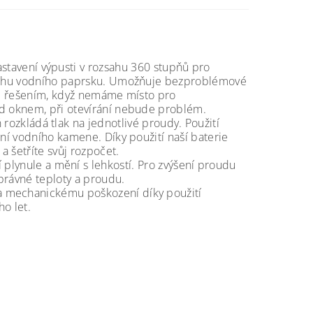
stavení výpusti v rozsahu 360 stupňů pro
ozsahu vodního paprsku. Umožňuje bezproblémové
lým řešením, když nemáme místo pro
od oknem, při otevírání nebude problém.
rozkládá tlak na jednotlivé proudy. Použití
ání vodního kamene. Díky použití naší baterie
 šetříte svůj rozpočet.
 plynule a mění s lehkostí. Pro zvýšení proudu
právné teploty a proudu.
í a mechanickému poškození díky použití
ho let.