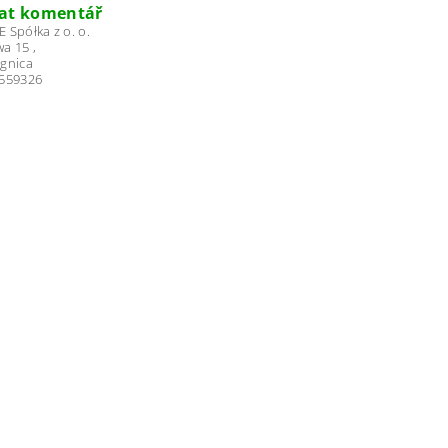
dat komentář
 Spółka z o. o.
a 15 ,
egnica
2559326