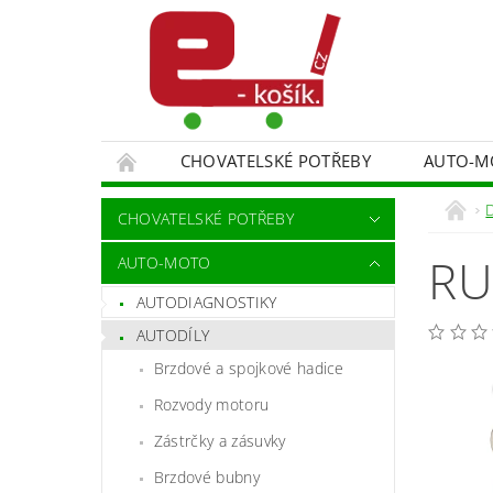
CHOVATELSKÉ POTŘEBY
AUTO-M
MALÍŘSKÉ NÁŘADÍ DOPLŇKY
MONITORO
CHOVATELSKÉ POTŘEBY
SPORT A TURISTIKA
DĚTSKÉ ZBOŽÍ
RU
AUTO-MOTO
AUTODIAGNOSTIKY
AUTODÍLY
Brzdové a spojkové hadice
Rozvody motoru
Zástrčky a zásuvky
Brzdové bubny