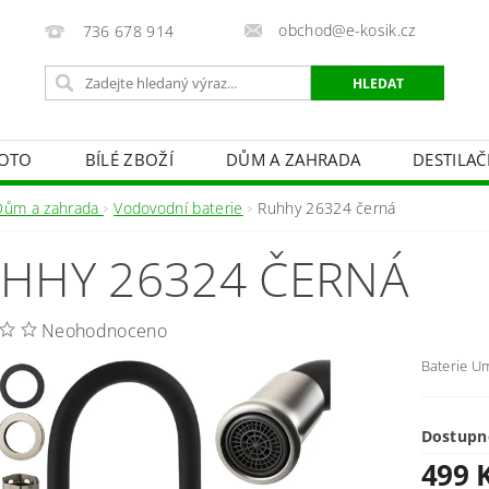
obchod@e-kosik.cz
736 678 914
OTO
BÍLÉ ZBOŽÍ
DŮM A ZAHRADA
DESTILA
VACÍ TECHNIKA A ALARMY
OSVĚTLENÍ
STUDIOVÁ 
Dům a zahrada
Vodovodní baterie
Ruhhy 26324 černá
PÉČE O TĚLO
OBCHODNÍ PODMÍNKY
KONTAKTY
HHY 26324 ČERNÁ
Neohodnoceno
Baterie Um
Dostupn
499 