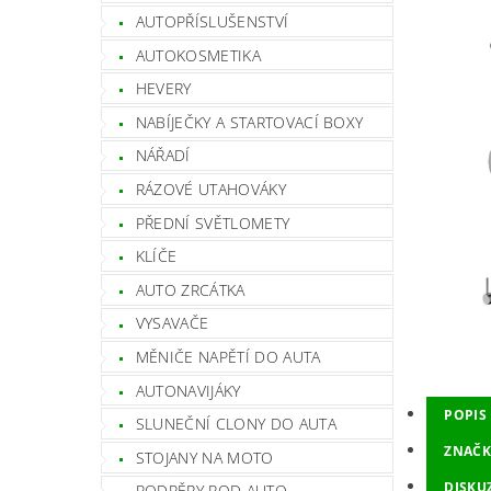
AUTOPŘÍSLUŠENSTVÍ
AUTOKOSMETIKA
HEVERY
NABÍJEČKY A STARTOVACÍ BOXY
NÁŘADÍ
RÁZOVÉ UTAHOVÁKY
PŘEDNÍ SVĚTLOMETY
KLÍČE
AUTO ZRCÁTKA
VYSAVAČE
MĚNIČE NAPĚTÍ DO AUTA
AUTONAVIJÁKY
POPIS
SLUNEČNÍ CLONY DO AUTA
ZNAČK
STOJANY NA MOTO
DISKU
PODPĚRY POD AUTO