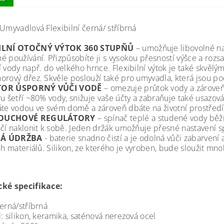
 Umyvadlová Flexibilní černá/ stříbrná
ILNÍ OTOČNÝ VÝTOK 360 STUPŇŮ
– umožňuje libovolné na
é používání. Přizpůsobíte ji s vysokou přesností výšce a r
í vody např. do velkého hrnce. Flexibilní výtok je také skvě
orový dřez. Skvěle poslouží také pro umyvadla, která jsou p
TOR ÚSPORNÝ VŮČI VODĚ
– omezuje průtok vody a zároveň 
ru šetří ~80% vody, snižuje vaše účty a zabraňuje také usazov
áte vodou ve svém domě a zároveň dbáte na životní prostředí a
OUCHOVÉ REGULÁTORY
– spínač teplé a studené vody běží
ačí naklonit k sobě. Jeden držák umožňuje přesné nastavení s
Á ÚDRŽBA
- baterie snadno čistí a je odolná vůči zabarven
ch materiálů. Silikon, ze kterého je vyroben, bude sloužit mno
ké specifikace:
erná/stříbrná
: silikon, keramika, saténová nerezová ocel