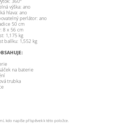
výtok: 360°
elná výška: ano
ká hlava: ano
ovatelný perlátor: ano
adice 50 cm
: 8 x 56 cm
t: 1,175 kg
t balíku: 1,552 kg
OBSAHUJE:
erie
sáček na baterie
ění
ová trubka
ce
ní, kdo napíše příspěvek k této položce.