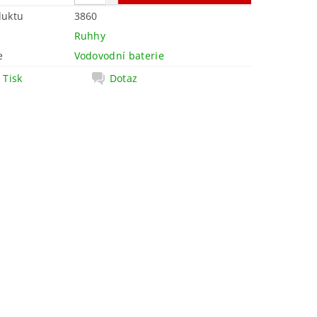
duktu
3860
Ruhhy
e
Vodovodní baterie
Tisk
Dotaz