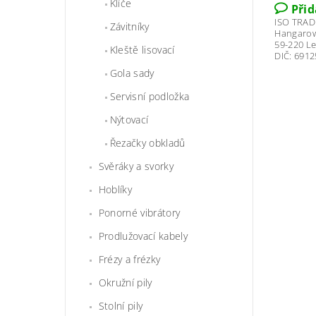
Klíče
Při
ISO TRADE
Závitníky
Hangarow
59-220 L
Kleště lisovací
DIČ: 691
Gola sady
Servisní podložka
Nýtovací
Řezačky obkladů
Svěráky a svorky
Hoblíky
Ponorné vibrátory
Prodlužovací kabely
Frézy a frézky
Okružní pily
Stolní pily