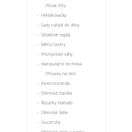
Pilové lišty
Hřebíkovačky
Sady nářadí do dílny
Skladové regály
Měřicí lasery
Průmyslové váhy
Manipulační technika
Přísavky na sklo
Elektrocentrály
Dílenská topidla
Řezačky obkladů
Dílenské židle
Soustruhy
Dílenské stoly a ponky