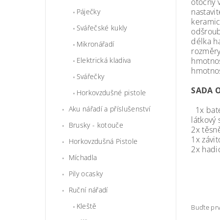
otočný 
nastavit
Páječky
keramic
Svářečské kukly
odšroub
délka h
Mikronářadí
rozměry
hmotnos
Elektrická kladiva
hmotnos
Svářečky
SADA 
Horkovzdušné pistole
Aku nářadí a příslušenství
1x bat
látkový 
Brusky - kotouče
2x těsn
1x závit
Horkovzdušná Pistole
2x hadi
Míchadla
Pily ocasky
Ruční nářadí
Kleště
Buďte prv