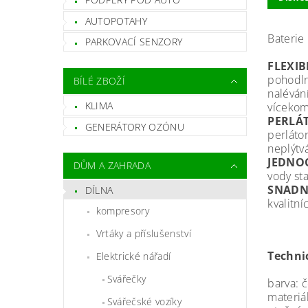
AUTOPOTAHY
Baterie
PARKOVACÍ SENZORY
FLEXIB
pohodln
BÍLÉ ZBOŽÍ
naléván
KLIMA
vícekom
PERLÁ
GENERÁTORY OZÓNU
perláto
neplýtv
JEDNO
DŮM A ZAHRADA
vody st
SNADN
DÍLNA
kvalitní
kompresory
Vrtáky a příslušenství
Technic
Elektrické nářadí
Svářečky
barva: č
materiál
Svářečské vozíky