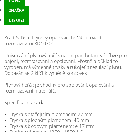
POPIS
ZNAČKA
DISKUZE
Kraft & Dele Plynový opalovací hořák lutování
rozmrazovaní KD10301
Univerzální plynový hořák na propan-butanové láhve pro
pájení, rozmrazovaní a opalovaní. Přesně a důkladně
vyroben, má výměnné trysky a rukojeť s regulací plynu.
Dodáván se 2 klíči k výměně koncovek.
Plynový hořák je vhodný pro spojování, opalování a
rozmrazování materiálů.
Specifikace a sada :
Tryska s otáčejícím plamenem: 22 mm
Tryska s plochým plamenem: 40 mm
Tryska s bodovým plamenem: ø 17 mm