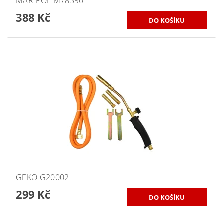
MAR-POL M78390
388 Kč
GEKO G20002
299 Kč