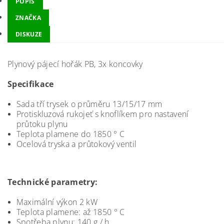
POPIS
ZNAČKA
DISKUZE
Plynový pájecí hořák PB, 3x koncovky
Specifikace
Sada tří trysek o průměru 13/15/17 mm
Protiskluzová rukojeť s knoflíkem pro nastavení
průtoku plynu
Teplota plamene do 1850 ° C
Ocelová tryska a průtokový ventil
Technické parametry:
Maximální výkon 2 kW
Teplota plamene: až 1850 ° C
Spotřeba plynu: 140 g / h