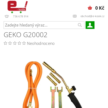
0 Kč
obchod@e-kosik.cz
736 678 914
GEKO G20002
Neohodnoceno