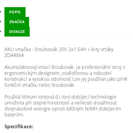
POPIS
ZNAČKA
DISKUZE
AKU vrtačka - šroubovák 20V 2x1.5Ah + bity vrtáky
ZDARMA
Akumulátorový vrtací šroubovák je profesionální stroj s
ergonomickým designem, osvědčenou a robustní
konstrukcí a vysokou odolností.Lze jej používat jako plně
funkční vrtačku nebo šroubovák.
Použitá lithium-iontová (Li-Ion) dobíjecí technologie
umožnila při stejné hmotnosti a velikosti dosáhnout
dvojnásobné energie oproti běžným NiMH dobíjecím
bateriím.
Specifikace: