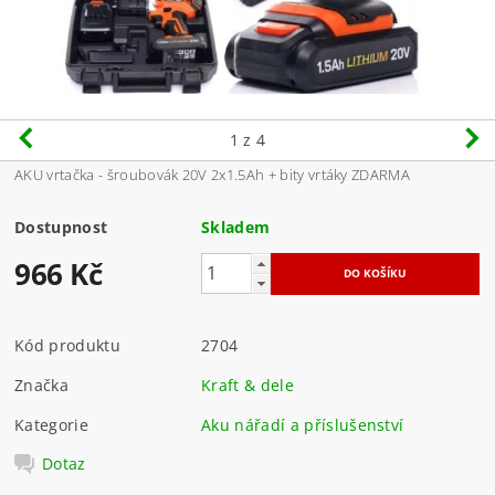
1
z 4
AKU vrtačka - šroubovák 20V 2x1.5Ah + bity vrtáky ZDARMA
Dostupnost
Skladem
966 Kč
Kód produktu
2704
Značka
Kraft & dele
Kategorie
Aku nářadí a příslušenství
Dotaz