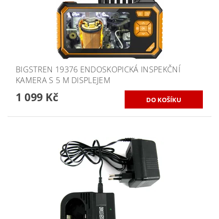
BIGSTREN 19376 ENDOSKOPICKÁ INSPEKČNÍ
KAMERA S 5 M DISPLEJEM
1 099 Kč