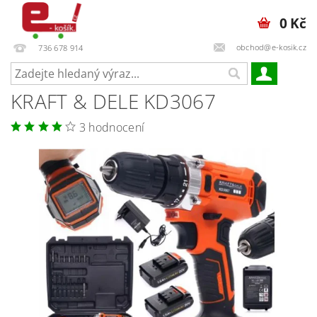
0 Kč
obchod@e-kosik.cz
736 678 914
KRAFT & DELE KD3067
3 hodnocení