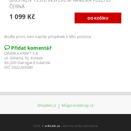
BIGSTREN 19376 INSPEKČNÍ KAMERA FULLHD
ČERNÁ
1 099 Kč
Buďte první, kdo napíše příspěvek k této položce.
Přidat komentář
DAWIKA KRAFT S.A
ul. Główna 1b, Koteże
83-200 Starogard Gdański
DIČ 5922263590
Shoptet.cz
|
Můjprvníeshop.cz
2026 ©
e-Kosik.cz
, všechna práva vyhrazena