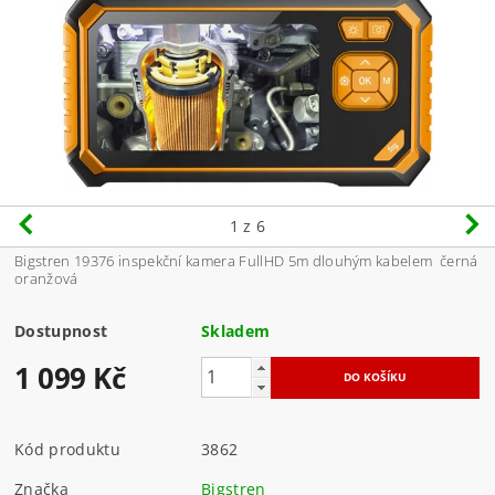
1
z 6
Bigstren 19376 inspekční kamera FullHD 5m dlouhým kabelem černá
oranžová
Dostupnost
Skladem
1 099 Kč
Kód produktu
3862
Značka
Bigstren