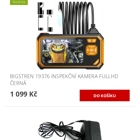
Novinka
BIGSTREN 19376 INSPEKČNÍ KAMERA FULLHD
ČERNÁ
1 099 Kč