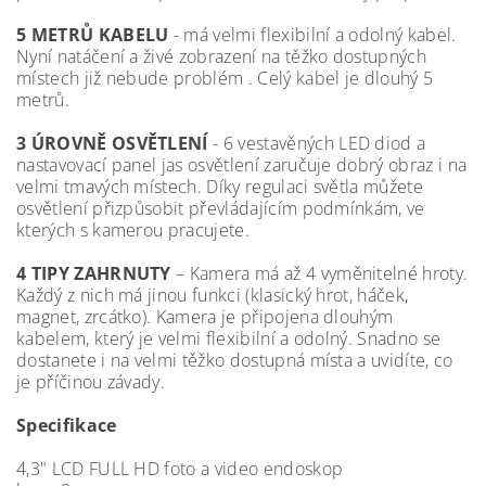
5 METRŮ KABELU
- má velmi flexibilní a odolný kabel.
Nyní natáčení a živé zobrazení na těžko dostupných
místech již nebude problém . Celý kabel je dlouhý 5
metrů.
3 ÚROVNĚ OSVĚTLENÍ
- 6 vestavěných LED diod a
nastavovací panel jas osvětlení zaručuje dobrý obraz i na
velmi tmavých místech. Díky regulaci světla můžete
osvětlení přizpůsobit převládajícím podmínkám, ve
kterých s kamerou pracujete.
4 TIPY ZAHRNUTY
– Kamera má až 4 vyměnitelné hroty.
Každý z nich má jinou funkci (klasický hrot, háček,
magnet, zrcátko). Kamera je připojena dlouhým
kabelem, který je velmi flexibilní a odolný. Snadno se
dostanete i na velmi těžko dostupná místa a uvidíte, co
je příčinou závady.
Specifikace
4,3" LCD FULL HD foto a video endoskop