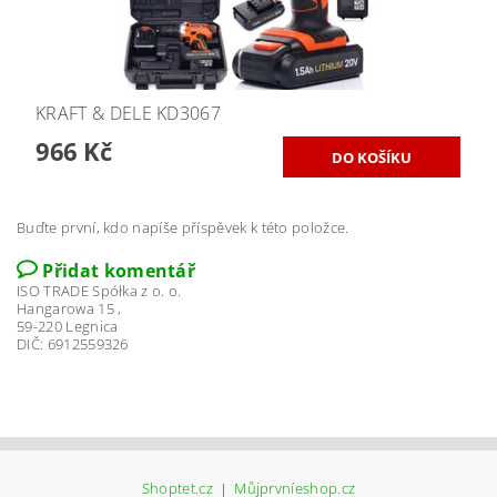
KRAFT & DELE KD3067
966 Kč
Buďte první, kdo napíše příspěvek k této položce.
Přidat komentář
ISO TRADE Spółka z o. o.
Hangarowa 15 ,
59-220 Legnica
DIČ: 6912559326
Shoptet.cz
|
Můjprvníeshop.cz