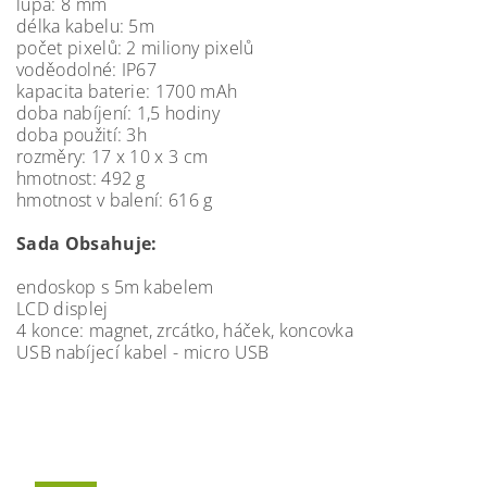
lupa: 8 mm
délka kabelu: 5m
počet pixelů: 2 miliony pixelů
voděodolné: IP67
kapacita baterie: 1700 mAh
doba nabíjení: 1,5 hodiny
doba použití: 3h
rozměry: 17 x 10 x 3 cm
hmotnost: 492 g
hmotnost v balení: 616 g
Sada Obsahuje:
endoskop s 5m kabelem
LCD displej
4 konce: magnet, zrcátko, háček, koncovka
USB nabíjecí kabel - micro USB