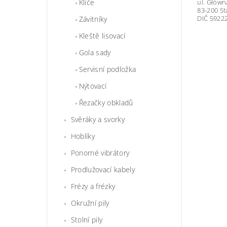
ul. Główn
Klíče
83-200 S
DIČ 5922
Závitníky
Kleště lisovací
Gola sady
Servisní podložka
Nýtovací
Řezačky obkladů
Svěráky a svorky
Hoblíky
Ponorné vibrátory
Prodlužovací kabely
Frézy a frézky
Okružní pily
Stolní pily