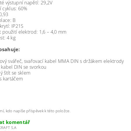
té výstupní napětí: 29,2V
í cyklus: 60%
0,93
olace: B
rytí: IP21S
 použití elektrod: 1,6 – 4,0 mm
t: 4 kg
bsahuje:
rový svářeč, svařovací kabel MMA DIN s držákem elektrody
 kabel DIN se svorkou
ý štít se sklem
 s kartáčem
ní, kdo napíše příspěvek k této položce.
dat komentář
RAFT S.A