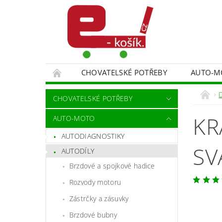
CHOVATELSKÉ POTŘEBY
AUTO-M
MALÍŘSKÉ NÁŘADÍ DOPLŇKY
MONITORO
CHOVATELSKÉ POTŘEBY
SPORT A TURISTIKA
DĚTSKÉ ZBOŽÍ
KR
AUTO-MOTO
AUTODIAGNOSTIKY
SV
AUTODÍLY
Brzdové a spojkové hadice
Rozvody motoru
Zástrčky a zásuvky
Brzdové bubny