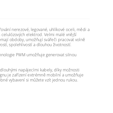
řování nerezové, legované, uhlíkové oceli, mědi a
a celulózových elektrod. Velmi malé vnější
nemají obdoby, umožňují svářeči pracovat volně
stí, spolehlivostí a dlouhou životností.
chnologie PWM umožňuje generovat silnou
 dlouhými napájecími kabely, díky možnosti
gnu je zařízení extrémně mobilní a umožňuje
né vybavení si můžete vzít jednou rukou.