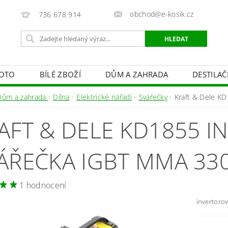
obchod@e-kosik.cz
736 678 914
OTO
BÍLÉ ZBOŽÍ
DŮM A ZAHRADA
DESTILA
VACÍ TECHNIKA A ALARMY
OSVĚTLENÍ
STUDIOVÁ 
Dům a zahrada
Dílna
Elektrické nářadí
Svářečky
Kraft & Dele K
PÉČE O TĚLO
OBCHODNÍ PODMÍNKY
KONTAKTY
AFT & DELE KD1855 
ÁŘEČKA IGBT MMA 33
1 hodnocení
invertoro