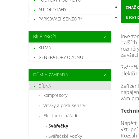
ZNAČK
AUTOPOTAHY
DISKU
PARKOVACÍ SENZORY
Inverto
BÍLÉ ZBOŽÍ
dalších
KLIMA
rozměry
za všech
GENERÁTORY OZÓNU
Svářečk
elektři
DŮM A ZAHRADA
Zařízen
DÍLNA
napájen
kompresory
vám pra
Vrtáky a příslušenství
Techni
Elektrické nářadí
Napětí:
Svářečky
Vstupní
Rozsah 
Svářečské vozíky