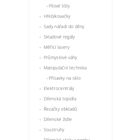
Pilové lišty
Hřebíkovačky
Sady nářadí do dílny
Skladové regály
Měřicí lasery
Průmyslové váhy
Manipulační technika
Přísavky na sklo
Elektrocentrály
Dílenská topidla
Řezačky obkladů
Dílenské židle
Soustruhy
Dílenské stoly a ponky