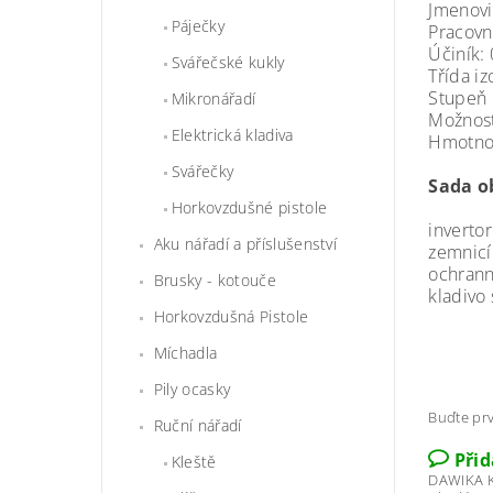
Jmenovi
Páječky
Pracovn
Účiník: 
Svářečské kukly
Třída iz
Stupeň k
Mikronářadí
Možnost
Elektrická kladiva
Hmotnos
Svářečky
Sada o
Horkovzdušné pistole
inverto
Aku nářadí a příslušenství
zemnicí
ochrann
Brusky - kotouče
kladivo
Horkovzdušná Pistole
Míchadla
Pily ocasky
Buďte prv
Ruční nářadí
Při
Kleště
DAWIKA K