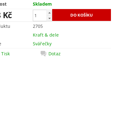
ost
Skladem
8 Kč
duktu
2705
Kraft & dele
e
Svářečky
Tisk
Dotaz