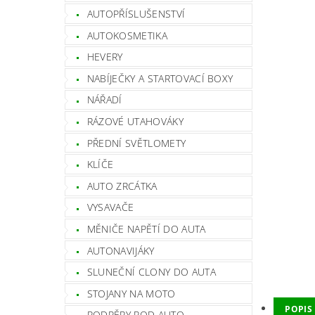
AUTOPŘÍSLUŠENSTVÍ
AUTOKOSMETIKA
HEVERY
NABÍJEČKY A STARTOVACÍ BOXY
NÁŘADÍ
RÁZOVÉ UTAHOVÁKY
PŘEDNÍ SVĚTLOMETY
KLÍČE
AUTO ZRCÁTKA
VYSAVAČE
MĚNIČE NAPĚTÍ DO AUTA
AUTONAVIJÁKY
SLUNEČNÍ CLONY DO AUTA
STOJANY NA MOTO
POPIS
PODPĚRY POD AUTO