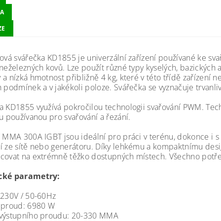
A
ZE
rová svářečka KD1855 je univerzální zařízení používané ke sva
 neželezných kovů. Lze použít různé typy kyselých, bazických 
 a nízká hmotnost přibližně 4 kg, které v této třídě zařízení 
 podmínek a v jakékoli poloze. Svářečka se vyznačuje trvanlivo
a KD1855 využívá pokročilou technologii svařování PWM. Te
nu používanou pro svařování a řezání.
í MMA 300A IGBT jsou ideální pro práci v terénu, dokonce i s
í ze sítě nebo generátoru. Díky lehkému a kompaktnímu desi
covat na extrémně těžko dostupných místech. Všechno potřeb
cké parametry:
 230V / 50-60Hz
 proud: 6980 W
výstupního proudu: 20-330 MMA