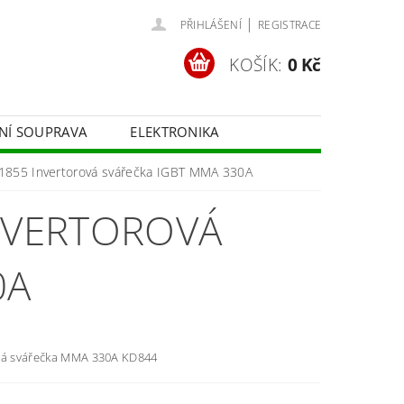
|
PŘIHLÁŠENÍ
REGISTRACE
KOŠÍK:
0 Kč
ČNÍ SOUPRAVA
ELEKTRONIKA
FOTOTECHNIKA
D1855 Invertorová svářečka IGBT MMA 330A
INVERTOROVÁ
0A
vá svářečka MMA 330A KD844