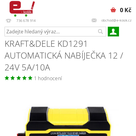
0 Kč
obchod@e-kosik.cz
736 678 914
KRAFT&DELE KD1291
AUTOMATICKÁ NABÍJEČKA 12 /
24V 5A/10A
1 hodnocení