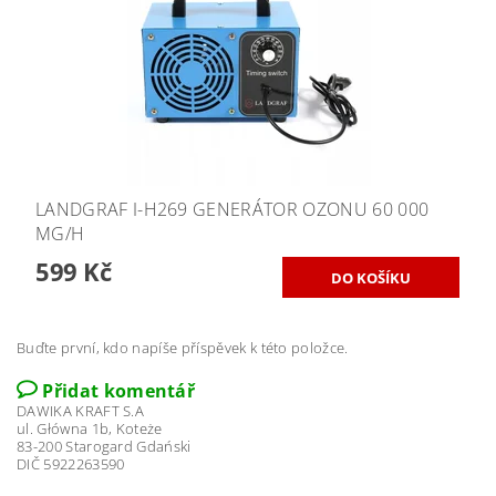
LANDGRAF I-H269 GENERÁTOR OZONU 60 000
MG/H
599 Kč
Buďte první, kdo napíše příspěvek k této položce.
Přidat komentář
DAWIKA KRAFT S.A
ul. Główna 1b, Koteże
83-200 Starogard Gdański
DIČ 5922263590