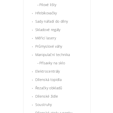
Pilové lišty
Hřebíkovačky
Sady nářadí do dílny
Skladové regály
Měřicí lasery
Průmyslové váhy
Manipulační technika
Přísavky na sklo
Elektrocentrály
Dílenská topidla
Řezačky obkladů
Dílenské židle
Soustruhy
Dílenské stoly a ponky