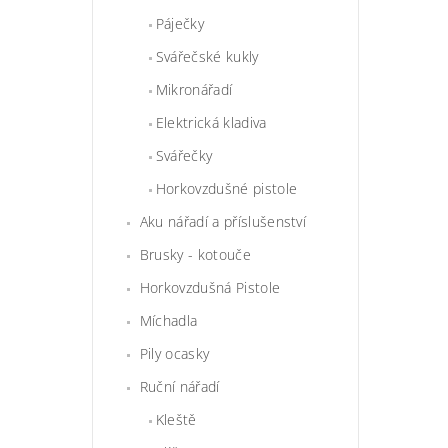
Páječky
Svářečské kukly
Mikronářadí
Elektrická kladiva
Svářečky
Horkovzdušné pistole
Aku nářadí a příslušenství
Brusky - kotouče
Horkovzdušná Pistole
Míchadla
Pily ocasky
Ruční nářadí
Kleště