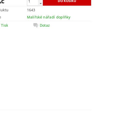
Kč
duktu
1643
e
Malířské nářadí doplňky
Tisk
Dotaz