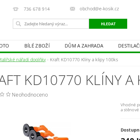
obchod@e-kosik.cz
736 678 914
OTO
BÍLÉ ZBOŽÍ
DŮM A ZAHRADA
DESTILA
VACÍ TECHNIKA A ALARMY
OSVĚTLENÍ
STUDIOVÁ 
Malířské nářadí doplňky
Kraft KD10770 Klíny a klipy 100ks
PÉČE O TĚLO
OBCHODNÍ PODMÍNKY
KONTAKTY
AFT KD10770 KLÍNY A 
Neohodnoceno
Vhodné pr
a stěnové 
Dostupn