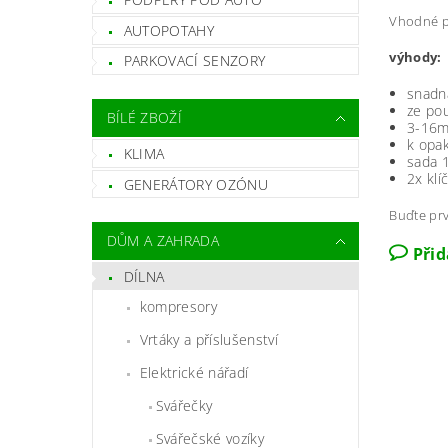
Vhodné pr
AUTOPOTAHY
výhody:
PARKOVACÍ SENZORY
snadn
ze pou
BÍLÉ ZBOŽÍ
3-16
k opa
KLIMA
sada 
2x klí
GENERÁTORY OZÓNU
Buďte prv
DŮM A ZAHRADA
Při
DÍLNA
kompresory
Vrtáky a příslušenství
Elektrické nářadí
Svářečky
Svářečské vozíky