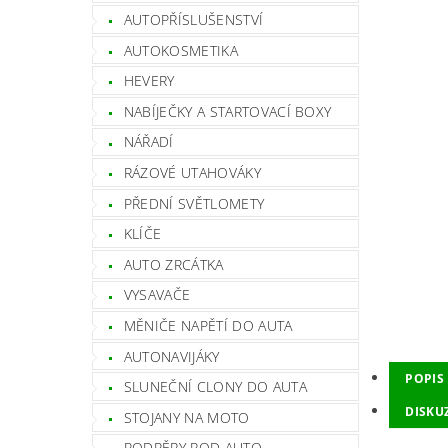
AUTOPŘÍSLUŠENSTVÍ
AUTOKOSMETIKA
HEVERY
NABÍJEČKY A STARTOVACÍ BOXY
NÁŘADÍ
RÁZOVÉ UTAHOVÁKY
PŘEDNÍ SVĚTLOMETY
KLÍČE
AUTO ZRCÁTKA
VYSAVAČE
MĚNIČE NAPĚTÍ DO AUTA
AUTONAVIJÁKY
POPIS
SLUNEČNÍ CLONY DO AUTA
DISKU
STOJANY NA MOTO
PODPĚRY POD AUTO