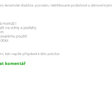
o keramické dlaždice, porcelán, rektifikované podlahové a stěnové krytiny 
á montáž l
žít na stěny a podlahy
mm
kovanému použití
100Ks
č
ní, kdo napíše příspěvek k této položce.
dat komentář