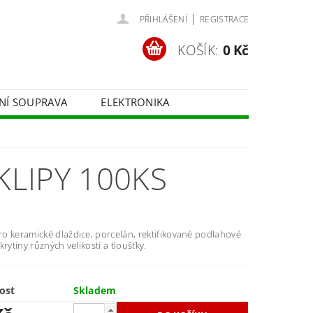
|
PŘIHLÁŠENÍ
REGISTRACE
KOŠÍK:
0 Kč
ČNÍ SOUPRAVA
ELEKTRONIKA
FOTOTECHNIKA
KLIPY 100KS
o keramické dlaždice, porcelán, rektifikované podlahové
krytiny různých velikostí a tloušťky.
ost
Skladem