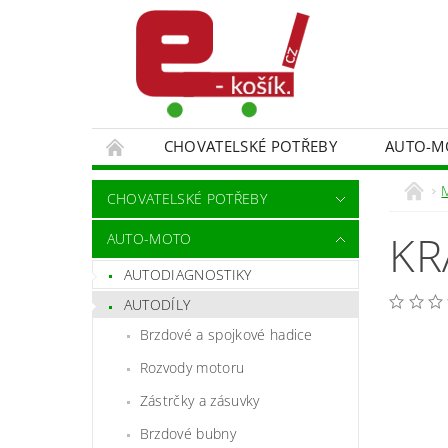
CHOVATELSKÉ POTŘEBY
AUTO-M
MALÍŘSKÉ NÁŘADÍ DOPLŇKY
MONITORO
CHOVATELSKÉ POTŘEBY
SPORT A TURISTIKA
DĚTSKÉ ZBOŽÍ
KR
AUTO-MOTO
AUTODIAGNOSTIKY
AUTODÍLY
Brzdové a spojkové hadice
Rozvody motoru
Zástrčky a zásuvky
Brzdové bubny