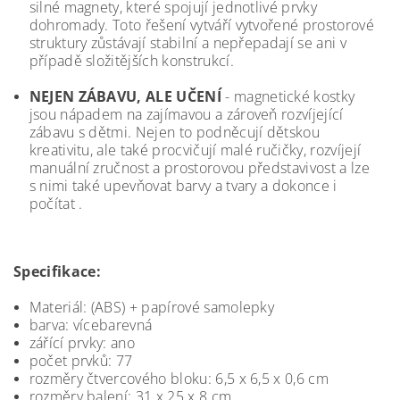
silné magnety, které spojují jednotlivé prvky
dohromady. Toto řešení vytváří vytvořené prostorové
struktury zůstávají stabilní a nepřepadají se ani v
případě složitějších konstrukcí.
NEJEN ZÁBAVU, ALE UČENÍ
- magnetické kostky
jsou nápadem na zajímavou a zároveň rozvíjející
zábavu s dětmi. Nejen to podněcují dětskou
kreativitu, ale také procvičují malé ručičky, rozvíjejí
manuální zručnost a prostorovou představivost a lze
s nimi také upevňovat barvy a tvary a dokonce i
počítat .
Specifikace:
Materiál: (ABS) + papírové samolepky
barva: vícebarevná
zářící prvky: ano
počet prvků: 77
rozměry čtvercového bloku: 6,5 x 6,5 x 0,6 cm
rozměry balení: 31 x 25 x 8 cm