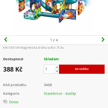
1
z 4
KIK KX5144 Magnetická dráha svítící 75 ks
Dostupnost
Skladem
388 Kč
Kód produktu
3468
Kategorie
Stavebnice - kostky
Dotaz