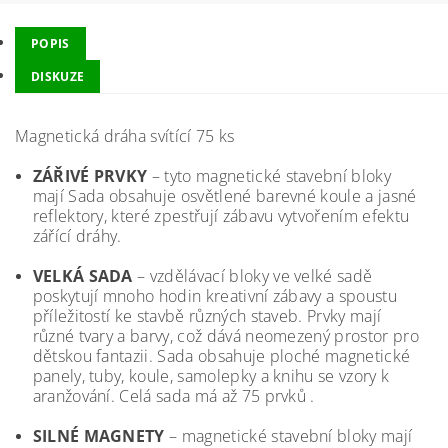
POPIS
DISKUZE
Magnetická dráha svítící 75 ks
ZÁŘIVÉ PRVKY
– tyto magnetické stavební bloky
mají Sada obsahuje osvětlené barevné koule a jasné
reflektory, které zpestřují zábavu vytvořením efektu
zářící dráhy.
VELKÁ SADA
– vzdělávací bloky ve velké sadě
poskytují mnoho hodin kreativní zábavy a spoustu
příležitostí ke stavbě různých staveb. Prvky mají
různé tvary a barvy, což dává neomezený prostor pro
dětskou fantazii. Sada obsahuje ploché magnetické
panely, tuby, koule, samolepky a knihu se vzory k
aranžování. Celá sada má až 75 prvků .
SILNÉ MAGNETY
– magnetické stavební bloky mají