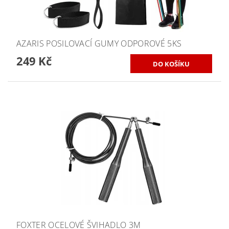
AZARIS POSILOVACÍ GUMY ODPOROVÉ 5KS
249 Kč
FOXTER OCELOVÉ ŠVIHADLO 3M