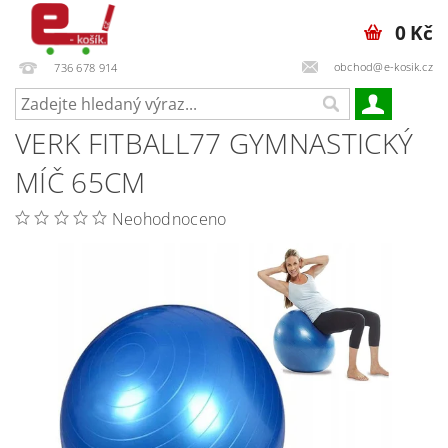
0 Kč
obchod@e-kosik.cz
736 678 914
VERK FITBALL77 GYMNASTICKÝ
MÍČ 65CM
Neohodnoceno