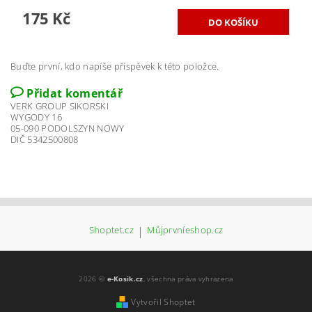
175 Kč
Buďte první, kdo napíše příspěvek k této položce.
Přidat komentář
VERK GROUP SIKORSKI
WYGODY 16
05-090 PODOLSZYN NOWY
DIČ 5342500808
Shoptet.cz
|
Můjprvníeshop.cz
2026 ©
e-Kosik.cz
, všechna práva vyhrazena
Vytvořil Shoptet