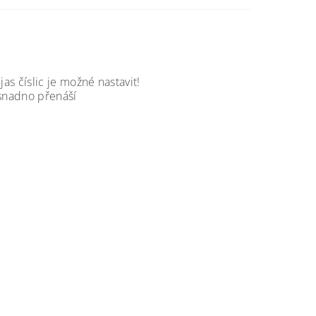
jas číslic je možné nastavit!
e snadno přenáší