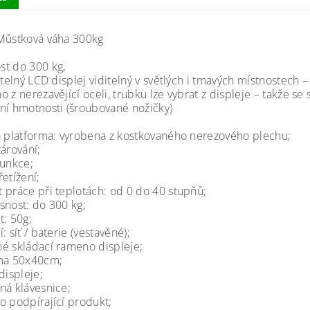
Můstková váha 300kg
t do 300 kg,
itelný LCD displej viditelný v světlých i tmavých místnostech – 
 z nerezavějící oceli, trubku lze vybrat z displeje – takže s
ní hmotnosti (šroubované nožičky)
á platforma: vyrobena z kostkovaného nerezového plechu;
árování;
funkce;
etížení;
 práce při teplotách: od 0 do 40 stupňů;
snost: do 300 kg;
t: 50g;
: síť / baterie (vestavěné);
é skládací rameno displeje;
ma 50x40cm;
displeje;
ná klávesnice;
o podpírající produkt;