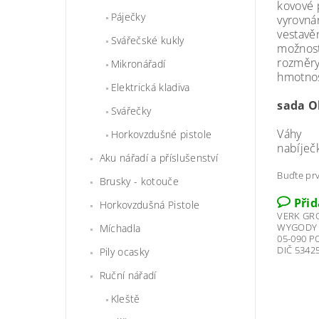
kovové 
Páječky
vyrovná
vestavě
Svářečské kukly
možnost
rozměry
Mikronářadí
hmotnos
Elektrická kladiva
sada O
Svářečky
Váhy
Horkovzdušné pistole
nabíječ
Aku nářadí a příslušenství
Buďte prv
Brusky - kotouče
Při
Horkovzdušná Pistole
VERK GR
WYGODY 
Míchadla
05-090 
DIČ 5342
Pily ocasky
Ruční nářadí
Kleště