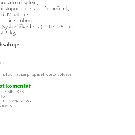
pouzdro displeje;
ní stupnice nastavením nožiček;
ná 4V baterie;
 práce v oboru;
 (výška/šířka/délka): 80x40x50cm;
t: 9 kg;
bsahuje:
ka
ní, kdo napíše příspěvek k této položce.
dat komentář
OUP SIKORSKI
16
PODOLSZYN NOWY
500808