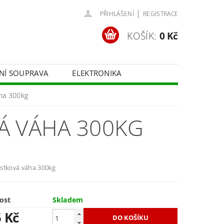
|
PŘIHLÁŠENÍ
REGISTRACE
KOŠÍK:
0 Kč
ČNÍ SOUPRAVA
ELEKTRONIKA
FOTOTECHNIKA
ha 300kg
Á VÁHA 300KG
stková váha 300kg
ost
Skladem
5 Kč