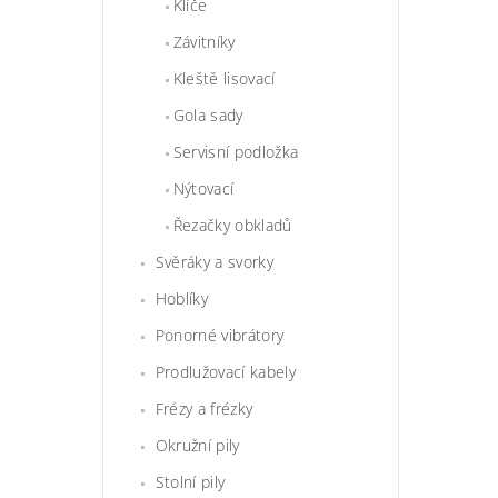
Klíče
Závitníky
Kleště lisovací
Gola sady
Servisní podložka
Nýtovací
Řezačky obkladů
Svěráky a svorky
Hoblíky
Ponorné vibrátory
Prodlužovací kabely
Frézy a frézky
Okružní pily
Stolní pily