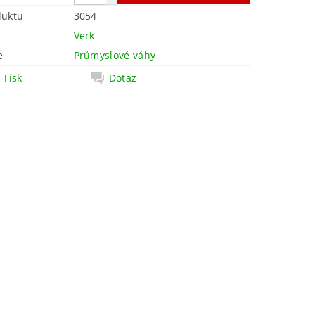
duktu
3054
Verk
e
Průmyslové váhy
Tisk
Dotaz