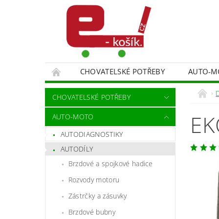
CHOVATELSKÉ POTŘEBY
AUTO-M
MALÍŘSKÉ NÁŘADÍ DOPLŇKY
MONITORO
CHOVATELSKÉ POTŘEBY
SPORT A TURISTIKA
DĚTSKÉ ZBOŽÍ
EK
AUTO-MOTO
AUTODIAGNOSTIKY
AUTODÍLY
Brzdové a spojkové hadice
Rozvody motoru
Zástrčky a zásuvky
Brzdové bubny