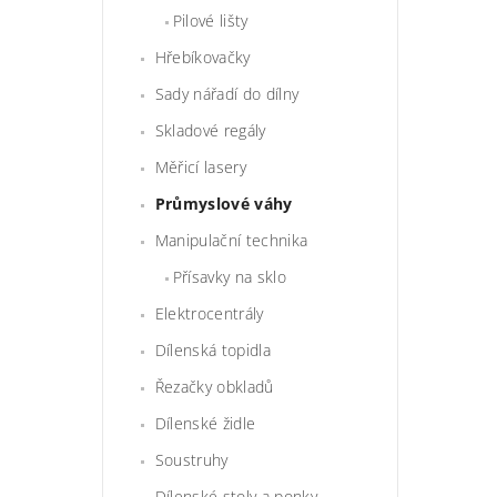
Pilové lišty
Hřebíkovačky
Sady nářadí do dílny
Skladové regály
Měřicí lasery
Průmyslové váhy
Manipulační technika
Přísavky na sklo
Elektrocentrály
Dílenská topidla
Řezačky obkladů
Dílenské židle
Soustruhy
Dílenské stoly a ponky