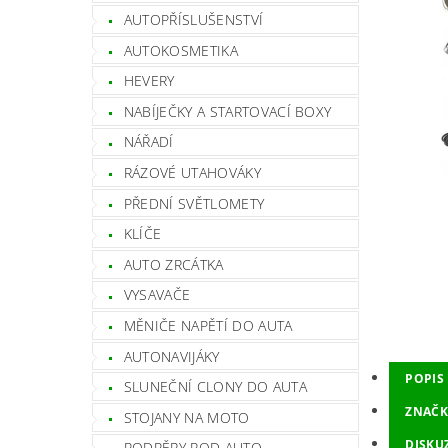
AUTOPŘÍSLUŠENSTVÍ
AUTOKOSMETIKA
HEVERY
NABÍJEČKY A STARTOVACÍ BOXY
NÁŘADÍ
RÁZOVÉ UTAHOVÁKY
PŘEDNÍ SVĚTLOMETY
KLÍČE
AUTO ZRCÁTKA
VYSAVAČE
MĚNIČE NAPĚTÍ DO AUTA
AUTONAVIJÁKY
POPIS
SLUNEČNÍ CLONY DO AUTA
ZNAČK
STOJANY NA MOTO
DISKU
PODPĚRY POD AUTO