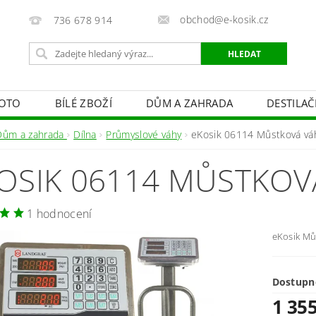
obchod@e-kosik.cz
736 678 914
OTO
BÍLÉ ZBOŽÍ
DŮM A ZAHRADA
DESTILA
VACÍ TECHNIKA A ALARMY
OSVĚTLENÍ
STUDIOVÁ 
Dům a zahrada
Dílna
Průmyslové váhy
eKosik 06114 Můstková vá
PÉČE O TĚLO
OBCHODNÍ PODMÍNKY
KONTAKTY
OSIK 06114 MŮSTKOV
1 hodnocení
eKosik Mů
Dostupn
1 35