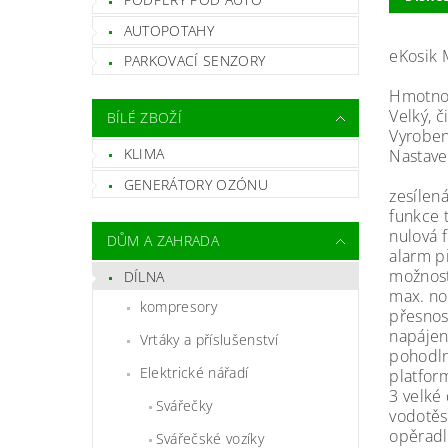
AUTOPOTAHY
eKosik 
PARKOVACÍ SENZORY
Hmotnos
Velký, č
BÍLÉ ZBOŽÍ
Vyrobeno
KLIMA
Nastave
GENERÁTORY OZÓNU
zesílen
funkce t
nulová 
DŮM A ZAHRADA
alarm př
možnost
DÍLNA
max. no
kompresory
přesnos
napájení
Vrtáky a příslušenství
pohodln
Elektrické nářadí
platfor
3 velké 
Svářečky
vodotěs
opěradl
Svářečské vozíky