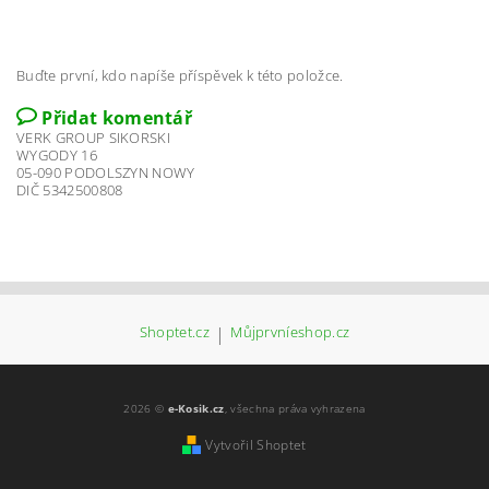
Buďte první, kdo napíše příspěvek k této položce.
Přidat komentář
VERK GROUP SIKORSKI
WYGODY 16
05-090 PODOLSZYN NOWY
DIČ 5342500808
Shoptet.cz
|
Můjprvníeshop.cz
2026 ©
e-Kosik.cz
, všechna práva vyhrazena
Vytvořil Shoptet