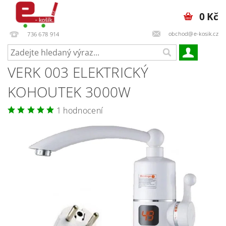
0 Kč
obchod@e-kosik.cz
736 678 914
VERK 003 ELEKTRICKÝ
KOHOUTEK 3000W
1 hodnocení