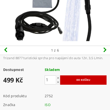
1
z 6
Trizand 8877 turistická sprcha pro napájení do auta 12V, 3,5 L/min.
Dostupnost
Skladem
499 Kč
Kód produktu
2752
Značka
ISO