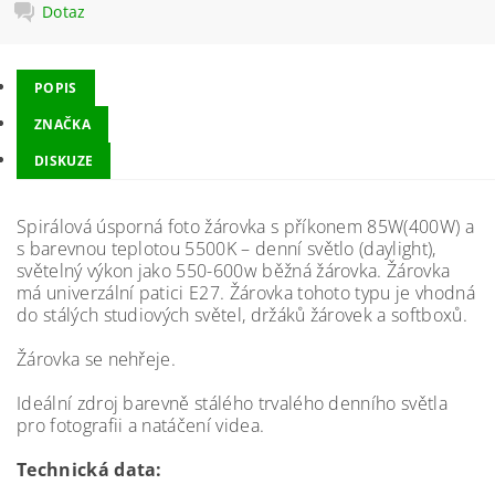
Dotaz
POPIS
ZNAČKA
DISKUZE
Spirálová úsporná foto žárovka s příkonem 85W(400W) a
s barevnou teplotou 5500K – denní světlo (daylight),
světelný výkon jako 550-600w běžná žárovka. Žárovka
má univerzální patici E27. Žárovka tohoto typu je vhodná
do stálých studiových světel, držáků žárovek a softboxů.
Žárovka se nehřeje.
Ideální zdroj barevně stálého trvalého denního světla
pro fotografii a natáčení videa.
Technická data: