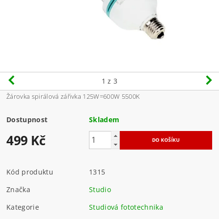
1
z 3
Žárovka spirálová zářivka 125W=600W 5500K
Dostupnost
Skladem
499 Kč
Kód produktu
1315
Značka
Studio
Kategorie
Studiová fototechnika