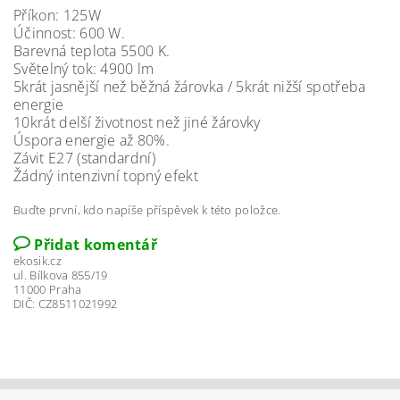
Příkon: 125W
Účinnost: 600 W.
Barevná teplota 5500 K.
Světelný tok: 4900 lm
5krát jasnější než běžná žárovka / 5krát nižší spotřeba
energie
10krát delší životnost než jiné žárovky
Úspora energie až 80%.
Závit E27 (standardní)
Žádný intenzivní topný efekt
Buďte první, kdo napíše příspěvek k této položce.
Přidat komentář
ekosik.cz
ul. Bílkova 855/19
11000 Praha
DIČ: CZ8511021992